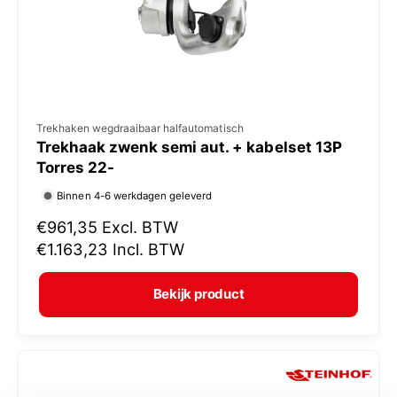
j
s
V
Trekhaken wegdraaibaar halfautomatisch
Trekhaak zwenk semi aut. + kabelset 13P
e
Torres 22-
r
Binnen 4-6 werkdagen geleverd
k
N
€961,35
Excl. BTW
o
o
€1.163,23
Incl. BTW
p
r
e
m
Bekijk product
r
a
:
l
e
p