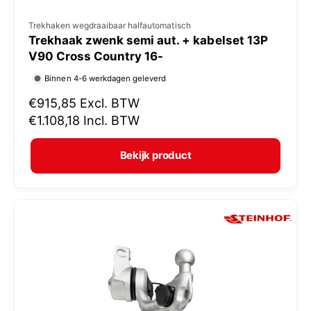
V
Trekhaken wegdraaibaar halfautomatisch
Trekhaak zwenk semi aut. + kabelset 13P
e
V90 Cross Country 16-
r
Binnen 4-6 werkdagen geleverd
k
N
€915,85
Excl. BTW
o
o
€1.108,18
Incl. BTW
p
r
e
m
Bekijk product
r
a
:
l
e
p
r
i
j
s