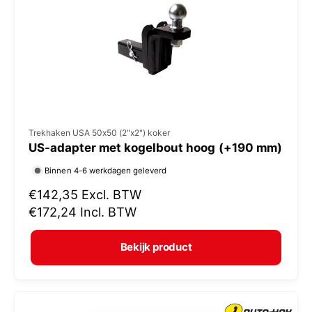
i
j
s
V
Trekhaken USA 50x50 (2"x2") koker
US-adapter met kogelbout hoog (+190 mm)
e
r
Binnen 4-6 werkdagen geleverd
k
N
€142,35
Excl. BTW
o
o
€172,24
Incl. BTW
r
p
m
e
Bekijk product
a
r
l
:
e