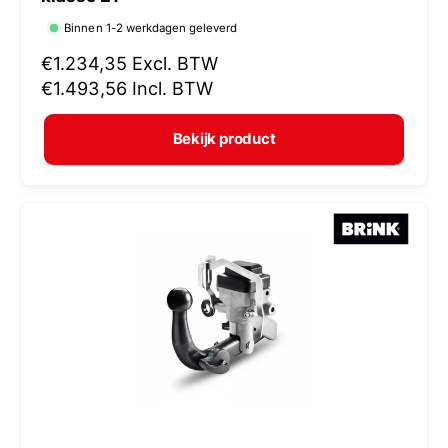
r
Binnen 1-2 werkdagen geleverd
k
N
€1.234,35
Excl. BTW
o
o
€1.493,56
Incl. BTW
p
r
e
m
Bekijk product
r
a
:
l
e
p
r
i
j
s