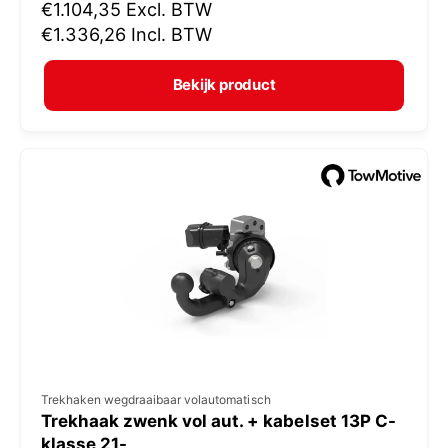
N
€1.104,35
Excl. BTW
o
o
€1.336,26
Incl. BTW
p
r
e
m
Bekijk product
r
a
:
l
e
p
r
i
j
s
V
Trekhaken wegdraaibaar volautomatisch
Trekhaak zwenk vol aut. + kabelset 13P C-
e
klasse 21-