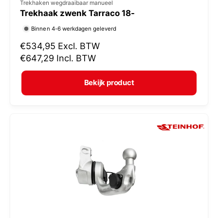
V
Trekhaken wegdraaibaar manueel
Trekhaak zwenk Tarraco 18-
e
r
Binnen 4-6 werkdagen geleverd
k
N
€534,95
Excl. BTW
o
o
€647,29
Incl. BTW
r
p
m
e
Bekijk product
a
r
l
:
e
p
r
i
j
s