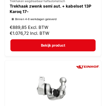
V
Trekhaken wegdraaibaar halfautomatisch
Trekhaak zwenk semi aut. + kabelset 13P
e
Karoq 17-
r
Binnen 4-6 werkdagen geleverd
k
N
€889,85
Excl. BTW
o
o
€1.076,72
Incl. BTW
p
r
e
m
Bekijk product
r
a
:
l
e
p
r
i
j
s