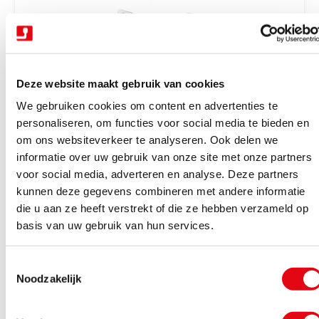
r
i
j
s
Deze website maakt gebruik van cookies
We gebruiken cookies om content en advertenties te
personaliseren, om functies voor social media te bieden en
om ons websiteverkeer te analyseren. Ook delen we
V
Trekhaken wegdraaibaar halfautomatisch
Trekhaak zwenk semi aut. + kabelset 13P
informatie over uw gebruik van onze site met onze partners
e
Tiguan 16-23
voor social media, adverteren en analyse. Deze partners
r
kunnen deze gegevens combineren met andere informatie
Binnen 4-6 werkdagen geleverd
k
die u aan ze heeft verstrekt of die ze hebben verzameld op
N
€928,85
Excl. BTW
o
basis van uw gebruik van hun services.
o
€1.123,91
Incl. BTW
p
r
e
T
m
Bekijk product
r
Noodzakelijk
o
a
:
e
l
s