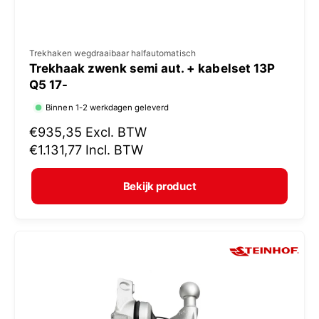
V
Trekhaken wegdraaibaar halfautomatisch
Trekhaak zwenk semi aut. + kabelset 13P
e
Q5 17-
r
Binnen 1-2 werkdagen geleverd
k
N
€935,35
Excl. BTW
o
o
€1.131,77
Incl. BTW
p
r
e
m
Bekijk product
r
a
:
l
e
p
r
i
j