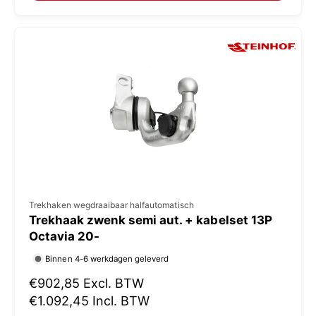
:
l
e
p
r
i
j
s
V
Trekhaken wegdraaibaar halfautomatisch
Trekhaak zwenk semi aut. + kabelset 13P
e
Octavia 20-
r
Binnen 4-6 werkdagen geleverd
k
N
€902,85
Excl. BTW
o
o
€1.092,45
Incl. BTW
p