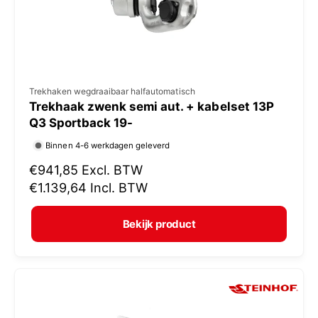
s
V
Trekhaken wegdraaibaar halfautomatisch
Trekhaak zwenk semi aut. + kabelset 13P
e
Q3 Sportback 19-
r
Binnen 4-6 werkdagen geleverd
k
N
€941,85
Excl. BTW
o
o
€1.139,64
Incl. BTW
p
r
e
m
Bekijk product
r
a
:
l
e
p
r