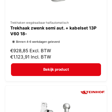
V
Trekhaken wegdraaibaar halfautomatisch
Trekhaak zwenk semi aut. + kabelset 13P
e
V60 18-
r
Binnen 4-6 werkdagen geleverd
k
N
€928,85
Excl. BTW
o
o
€1.123,91
Incl. BTW
p
r
e
m
Bekijk product
r
a
:
l
e
p
r
i