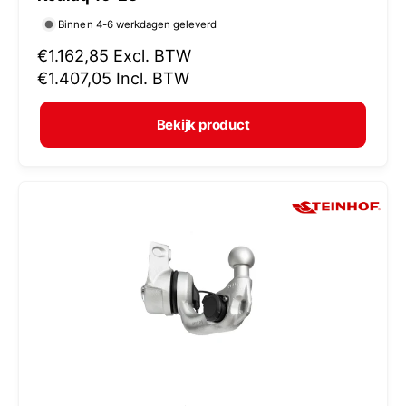
r
Binnen 4-6 werkdagen geleverd
k
N
€1.162,85
Excl. BTW
o
o
€1.407,05
Incl. BTW
p
r
e
m
Bekijk product
r
a
:
l
e
p
r
i
j
s