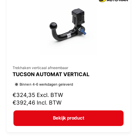
p
r
i
j
s
V
Trekhaken verticaal afneembaar
TUCSON AUTOMAT VERTICAL
e
r
Binnen 4-6 werkdagen geleverd
k
N
€324,35
Excl. BTW
o
o
€392,46
Incl. BTW
r
p
m
e
Bekijk product
a
r
l
: