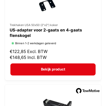
V
Trekhaken USA 50x50 (2"x2") koker
US-adapter voor 2-gaats en 4-gaats
e
flenskogel
r
Binnen 1-2 werkdagen geleverd
k
N
€122,85
Excl. BTW
o
o
€148,65
Incl. BTW
p
r
e
m
Bekijk product
r
a
:
l
e
p
r
i