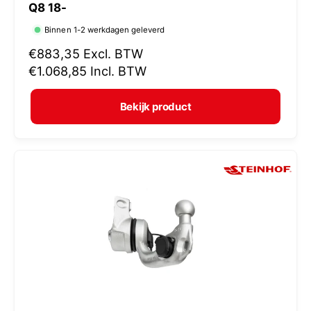
Q8 18-
r
Binnen 1-2 werkdagen geleverd
k
N
€883,35
Excl. BTW
o
o
€1.068,85
Incl. BTW
p
r
e
m
Bekijk product
r
a
:
l
e
p
r
i
j
s