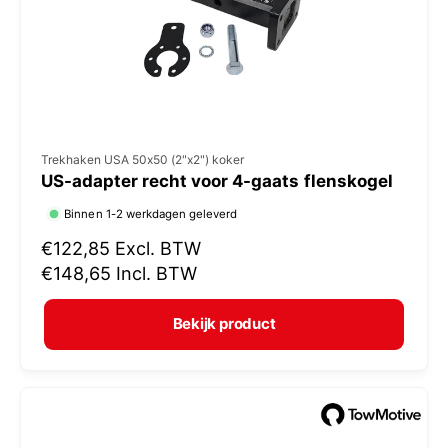
j
s
V
Trekhaken USA 50x50 (2"x2") koker
US-adapter recht voor 4-gaats flenskogel
e
r
Binnen 1-2 werkdagen geleverd
k
N
€122,85
Excl. BTW
o
o
€148,65
Incl. BTW
r
p
m
e
Bekijk product
a
r
l
:
e
p
r