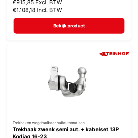
N
€915,85
Excl. BTW
o
o
€1.108,18
Incl. BTW
p
r
e
m
Bekijk product
r
a
:
l
e
p
r
i
j
s
V
Trekhaken wegdraaibaar halfautomatisch
Trekhaak zwenk semi aut. + kabelset 13P
e
Kodiaq 16-23