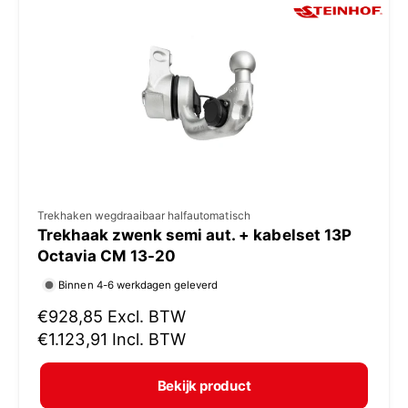
p
r
i
j
s
V
Trekhaken wegdraaibaar halfautomatisch
Trekhaak zwenk semi aut. + kabelset 13P
e
Octavia CM 13-20
r
Binnen 4-6 werkdagen geleverd
k
N
€928,85
Excl. BTW
o
o
€1.123,91
Incl. BTW
p
r
e
m
Bekijk product
r
a