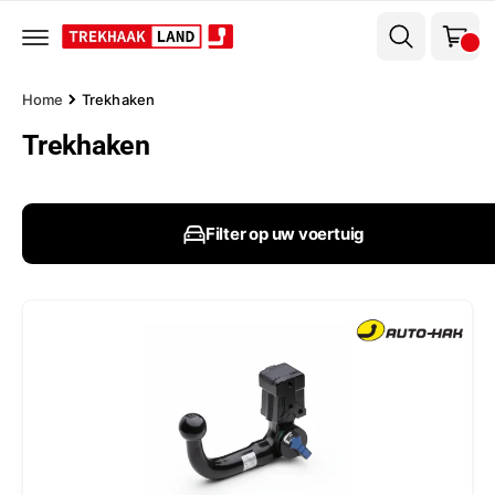
el
r
w
d
e
a
c
g
o
Home
Trekhaken
n
e
t
Trekhaken
n
e
n
t
Filter op uw voertuig