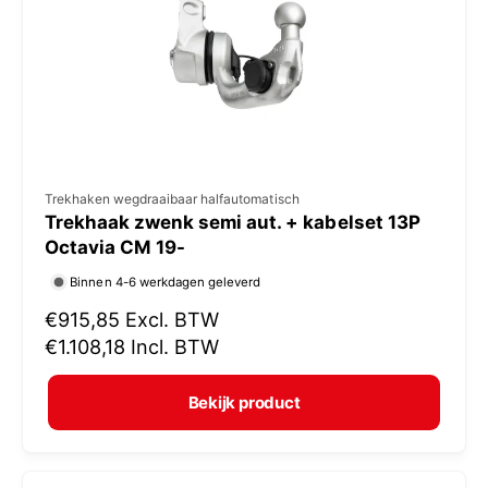
i
j
s
V
Trekhaken wegdraaibaar halfautomatisch
Trekhaak zwenk semi aut. + kabelset 13P
e
Octavia CM 19-
r
Binnen 4-6 werkdagen geleverd
k
N
€915,85
Excl. BTW
o
o
€1.108,18
Incl. BTW
p
r
e
m
Bekijk product
r
a
:
l
e