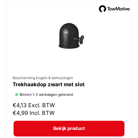
e
p
r
i
j
s
V
Bescherming kogels & behuizingen
Trekhaakdop zwart met slot
e
r
Binnen 1-2 werkdagen geleverd
k
N
€4,13
Excl. BTW
o
o
€4,99
Incl. BTW
r
p
m
e
Bekijk product
a
r