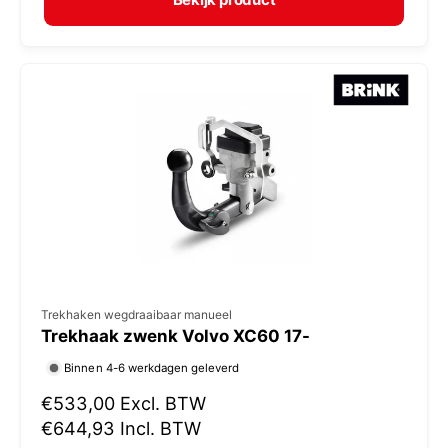
a
r
l
:
e
p
r
i
j
s
V
Trekhaken wegdraaibaar manueel
Trekhaak zwenk Volvo XC60 17-
e
r
Binnen 4-6 werkdagen geleverd
k
N
€533,00
Excl. BTW
o
o
€644,93
Incl. BTW