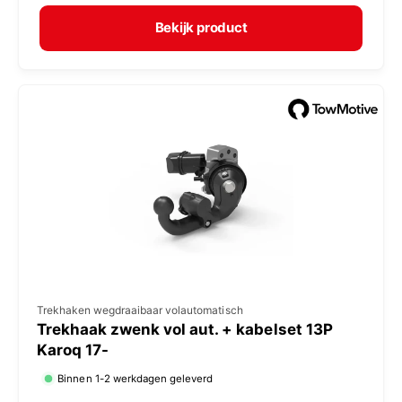
r
p
m
e
Bekijk product
a
r
l
:
e
p
r
i
j
s
V
Trekhaken wegdraaibaar volautomatisch
Trekhaak zwenk vol aut. + kabelset 13P
e
Karoq 17-
r
Binnen 1-2 werkdagen geleverd
k