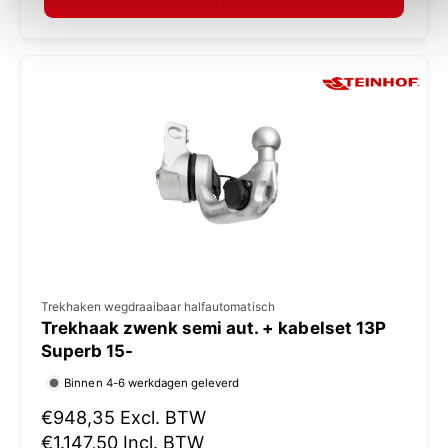
a
:
l
e
p
r
i
j
s
V
Trekhaken wegdraaibaar halfautomatisch
Trekhaak zwenk semi aut. + kabelset 13P
e
Superb 15-
r
Binnen 4-6 werkdagen geleverd
k
N
€948,35
Excl. BTW
o
o
€1.147,50
Incl. BTW
p