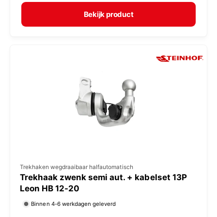
r
e
m
Bekijk product
r
a
:
l
e
p
r
i
j
s
V
Trekhaken wegdraaibaar halfautomatisch
Trekhaak zwenk semi aut. + kabelset 13P
e
Leon HB 12-20
r
Binnen 4-6 werkdagen geleverd
k