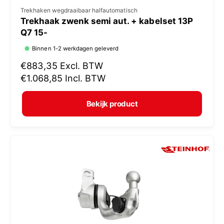
V
Trekhaken wegdraaibaar halfautomatisch
Trekhaak zwenk semi aut. + kabelset 13P
e
Q7 15-
r
Binnen 1-2 werkdagen geleverd
k
N
€883,35
Excl. BTW
o
o
€1.068,85
Incl. BTW
p
r
e
m
Bekijk product
r
a
:
l
e
p
r
i
j
s