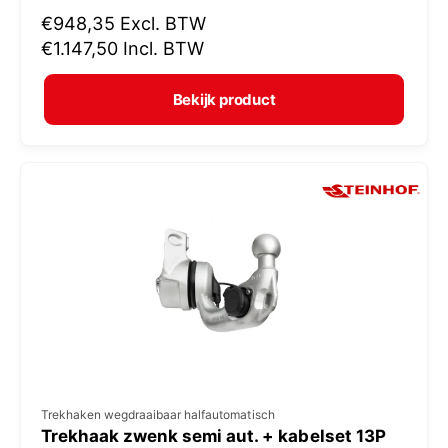
N
€948,35
Excl. BTW
o
o
€1.147,50
Incl. BTW
p
r
e
m
Bekijk product
r
a
:
l
e
p
r
i
j
s
V
Trekhaken wegdraaibaar halfautomatisch
Trekhaak zwenk semi aut. + kabelset 13P
e