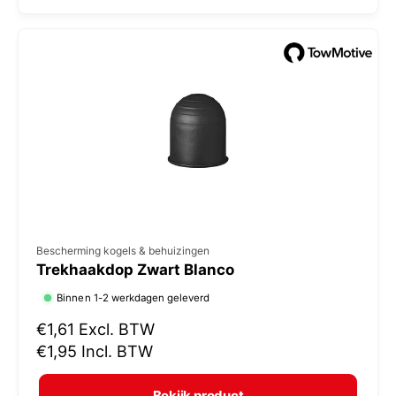
l
:
e
p
r
i
j
s
V
Bescherming kogels & behuizingen
Trekhaakdop Zwart Blanco
e
r
Binnen 1-2 werkdagen geleverd
k
N
€1,61
Excl. BTW
o
o
€1,95
Incl. BTW
r
p
m
e
Bekijk product