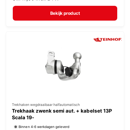
r
e
m
Bekijk product
r
a
:
l
e
p
r
i
j
s
V
Trekhaken wegdraaibaar halfautomatisch
Trekhaak zwenk semi aut. + kabelset 13P
e
Scala 19-
r
Binnen 4-6 werkdagen geleverd
k