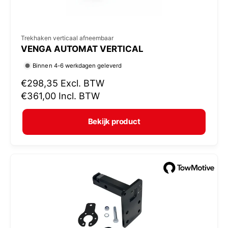
V
Trekhaken verticaal afneembaar
VENGA AUTOMAT VERTICAL
e
r
Binnen 4-6 werkdagen geleverd
k
N
€298,35
Excl. BTW
o
o
€361,00
Incl. BTW
r
p
m
e
Bekijk product
a
r
l
:
e
p
r
i
j
s