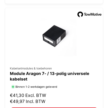
l
:
e
p
r
i
j
s
V
Kabelsetmodules & toebehoren
Module Aragon 7- / 13-polig universele
e
kabelset
r
Binnen 1-2 werkdagen geleverd
k
N
€41,30
Excl. BTW
o
o
€49,97
Incl. BTW
p
r
e