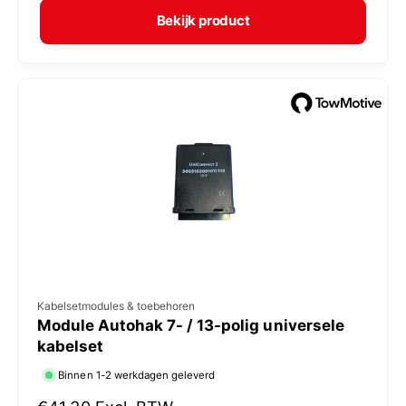
m
Bekijk product
r
a
:
l
e
p
r
i
j
s
V
Kabelsetmodules & toebehoren
Module Autohak 7- / 13-polig universele
e
kabelset
r
Binnen 1-2 werkdagen geleverd
k
o