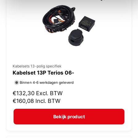
r
i
j
s
V
Kabelsets 13-polig specifiek
Kabelset 13P Terios 06-
e
r
Binnen 4-6 werkdagen geleverd
k
N
€132,30
Excl. BTW
o
o
€160,08
Incl. BTW
r
p
m
e
Bekijk product
a
r
l
: