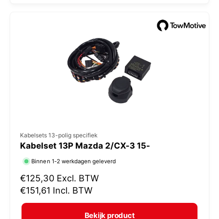
l
:
e
p
r
i
j
s
V
Kabelsets 13-polig specifiek
Kabelset 13P Mazda 2/CX-3 15-
e
r
Binnen 1-2 werkdagen geleverd
k
N
€125,30
Excl. BTW
o
o
€151,61
Incl. BTW
r
p
m
e
Bekijk product