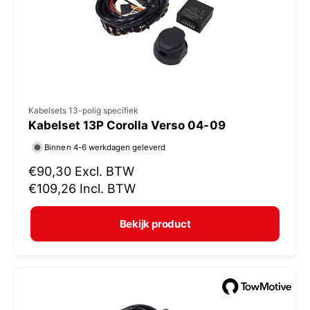
j
s
V
Kabelsets 13-polig specifiek
Kabelset 13P Corolla Verso 04-09
e
r
Binnen 4-6 werkdagen geleverd
k
N
€90,30
Excl. BTW
o
o
€109,26
Incl. BTW
r
p
m
e
Bekijk product
a
r
l
:
e
p
r