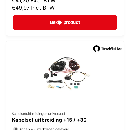
N
€41,30
Excl. BTW
o
€49,97
Incl. BTW
p
r
e
m
Bekijk product
r
a
:
l
e
p
r
i
j
s
V
Kabelsetuitbreidingen universeel
Kabelset uitbreiding +15 / +30
e
r
Binnen 4-6 werkdagen geleverd