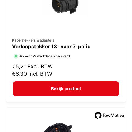
s
V
Kabelstekkers & adapters
Verloopstekker 13- naar 7-polig
e
r
Binnen 1-2 werkdagen geleverd
k
N
€5,21
Excl. BTW
o
o
€6,30
Incl. BTW
r
p
m
e
Bekijk product
a
r
l
:
e
p
r