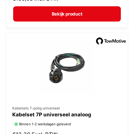
r
e
m
Bekijk product
r
a
:
l
e
p
r
i
j
s
V
Kabelsets 7-polig universeel
Kabelset 7P universeel analoog
e
r
Binnen 1-2 werkdagen geleverd
k