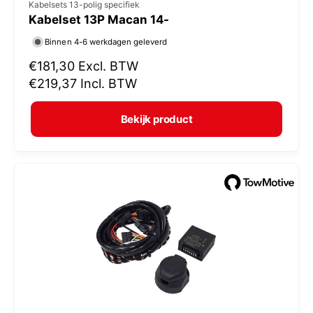
V
Kabelsets 13-polig specifiek
Kabelset 13P Macan 14-
e
r
Binnen 4-6 werkdagen geleverd
k
N
€181,30
Excl. BTW
o
o
€219,37
Incl. BTW
r
p
m
e
Bekijk product
a
r
l
:
e
p
r
i
j
s