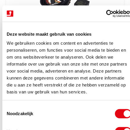
j
s
Deze website maakt gebruik van cookies
We gebruiken cookies om content en advertenties te
V
Kabelsets 13-polig specifiek
personaliseren, om functies voor social media te bieden en
Kabelset 13P Renault multi 15-
e
om ons websiteverkeer te analyseren. Ook delen we
r
Binnen 1-2 werkdagen geleverd
informatie over uw gebruik van onze site met onze partners
k
N
€139,30
Excl. BTW
voor social media, adverteren en analyse. Deze partners
o
o
€168,55
Incl. BTW
kunnen deze gegevens combineren met andere informatie
r
p
die u aan ze heeft verstrekt of die ze hebben verzameld op
m
e
Bekijk product
basis van uw gebruik van hun services.
a
r
l
:
T
e
Noodzakelijk
o
p
e
r
s