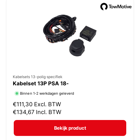
e
p
r
i
j
s
V
Kabelsets 13-polig specifiek
Kabelset 13P PSA 18-
e
r
Binnen 1-2 werkdagen geleverd
k
N
€111,30
Excl. BTW
o
o
€134,67
Incl. BTW
r
p
m
e
Bekijk product
a
r