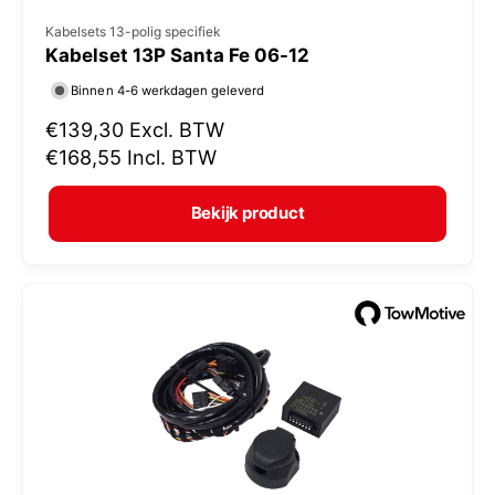
V
Kabelsets 13-polig specifiek
Kabelset 13P Santa Fe 06-12
e
r
Binnen 4-6 werkdagen geleverd
k
N
€139,30
Excl. BTW
o
o
€168,55
Incl. BTW
r
p
m
e
Bekijk product
a
r
l
:
e
p
r
i
j
s