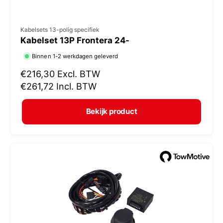
V
Kabelsets 13-polig specifiek
Kabelset 13P Frontera 24-
e
r
Binnen 1-2 werkdagen geleverd
k
N
€216,30
Excl. BTW
o
o
€261,72
Incl. BTW
r
p
m
e
Bekijk product
a
r
l
:
e
p
r
i
j
s