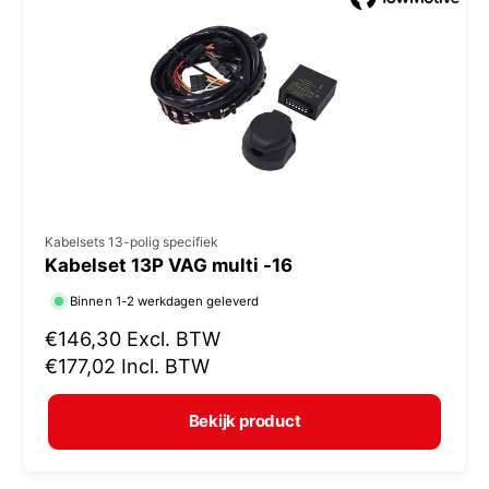
p
r
i
j
s
V
Kabelsets 13-polig specifiek
Kabelset 13P VAG multi -16
e
r
Binnen 1-2 werkdagen geleverd
k
N
€146,30
Excl. BTW
o
o
€177,02
Incl. BTW
r
p
m
e
Bekijk product
a
r
l
: