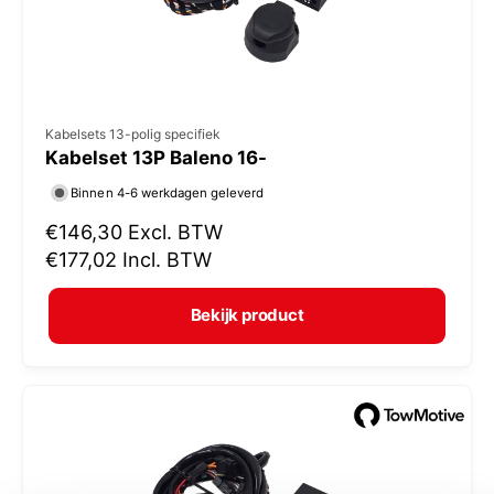
s
V
Kabelsets 13-polig specifiek
Kabelset 13P Baleno 16-
e
r
Binnen 4-6 werkdagen geleverd
k
N
€146,30
Excl. BTW
o
o
€177,02
Incl. BTW
r
p
m
e
Bekijk product
a
r
l
:
e
p
r
i