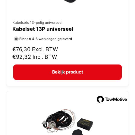
V
Kabelsets 13-polig universeel
Kabelset 13P universeel
e
r
Binnen 4-6 werkdagen geleverd
k
N
€76,30
Excl. BTW
o
o
€92,32
Incl. BTW
r
p
m
e
Bekijk product
a
r
l
:
e
p
r
i
j
s