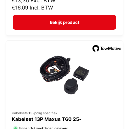
N
€13,30
Excl. BTW
o
o
€16,09
Incl. BTW
r
p
m
e
Bekijk product
a
r
l
:
e
p
r
i
j
s
V
Kabelsets 13-polig specifiek
Kabelset 13P Maxus T60 25-
e
Binnen 1-2 werkdagen geleverd