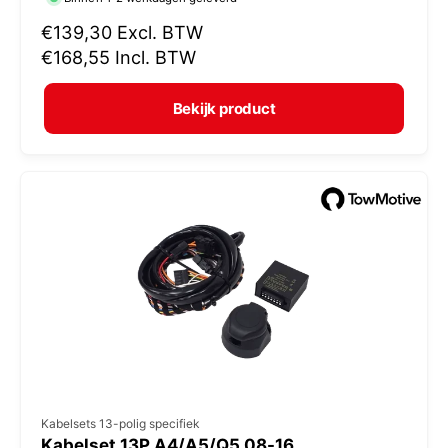
r
k
N
€139,30
Excl. BTW
o
o
€168,55
Incl. BTW
r
p
m
e
Bekijk product
a
r
l
:
e
p
r
i
j
s
V
Kabelsets 13-polig specifiek
Kabelset 13P A4/A5/Q5 08-16