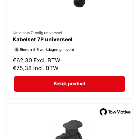
V
Kabelsets 7-polig universeel
Kabelset 7P universeel
e
r
Binnen 4-6 werkdagen geleverd
k
N
€62,30
Excl. BTW
o
o
€75,38
Incl. BTW
r
p
m
e
Bekijk product
a
r
l
:
e
p
r
i
j