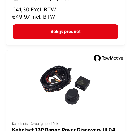
k
N
€41,30
Excl. BTW
o
o
€49,97
Incl. BTW
r
p
m
e
Bekijk product
a
r
l
:
e
p
r
i
j
s
V
Kabelsets 13-polig specifiek
Kabelset 13P Range Rover Discovery III 04-