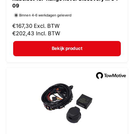
e
09
r
Binnen 4-6 werkdagen geleverd
k
N
€167,30
Excl. BTW
o
o
€202,43
Incl. BTW
p
r
e
m
Bekijk product
r
a
:
l
e
p
r
i
j
s