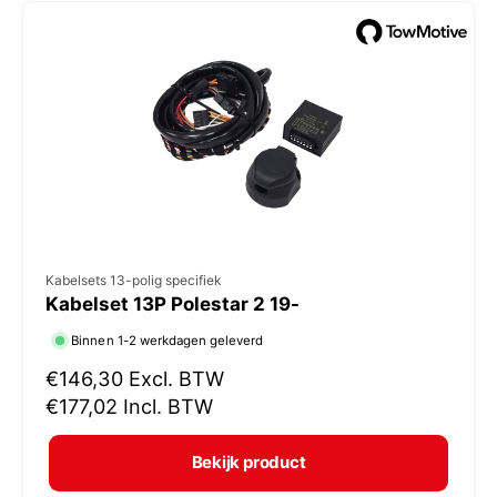
e
p
r
i
j
s
V
Kabelsets 13-polig specifiek
Kabelset 13P Polestar 2 19-
e
r
Binnen 1-2 werkdagen geleverd
k
N
€146,30
Excl. BTW
o
o
€177,02
Incl. BTW
r
p
m
e
Bekijk product
a
r