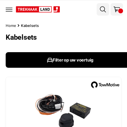
el
r
w
d
e
a
c
g
o
Home
Kabelsets
n
e
t
Kabelsets
n
e
n
t
Filter op uw voertuig