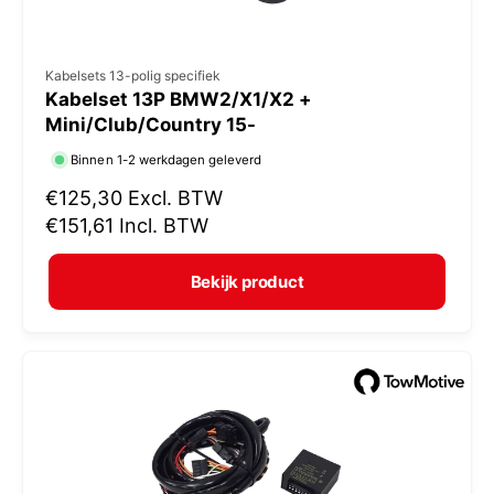
V
Kabelsets 13-polig specifiek
Kabelset 13P BMW2/X1/X2 +
e
Mini/Club/Country 15-
r
Binnen 1-2 werkdagen geleverd
k
N
€125,30
Excl. BTW
o
o
€151,61
Incl. BTW
p
r
e
m
Bekijk product
r
a
:
l
e
p
r
i
j