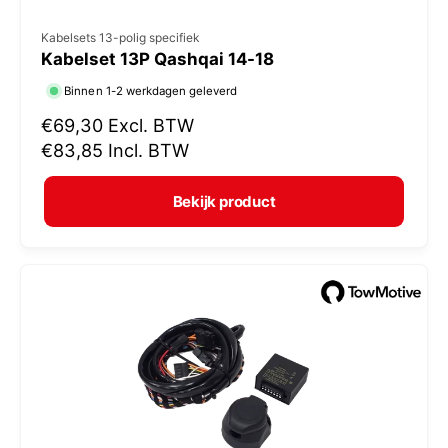
V
Kabelsets 13-polig specifiek
Kabelset 13P Qashqai 14-18
e
r
Binnen 1-2 werkdagen geleverd
k
N
€69,30
Excl. BTW
o
o
€83,85
Incl. BTW
r
p
m
e
Bekijk product
a
r
l
:
e
p
r
i
j
s