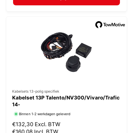
a
r
l
:
e
p
r
i
j
s
V
Kabelsets 13-polig specifiek
Kabelset 13P Talento/NV300/Vivaro/Trafic
e
14-
r
Binnen 1-2 werkdagen geleverd
k
N
€132,30
Excl. BTW
o
o
€160,08
Incl. BTW
p