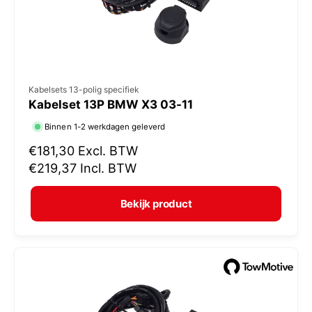
j
s
V
Kabelsets 13-polig specifiek
Kabelset 13P BMW X3 03-11
e
r
Binnen 1-2 werkdagen geleverd
k
N
€181,30
Excl. BTW
o
o
€219,37
Incl. BTW
r
p
m
e
Bekijk product
a
r
l
:
e
p
r
i