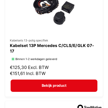
i
j
s
V
Kabelsets 13-polig specifiek
Kabelset 13P Mercedes C/CLS/E/GLK 07-
e
17
r
Binnen 1-2 werkdagen geleverd
k
N
€125,30
Excl. BTW
o
o
€151,61
Incl. BTW
p
r
e
m
Bekijk product
r
a
:
l
e