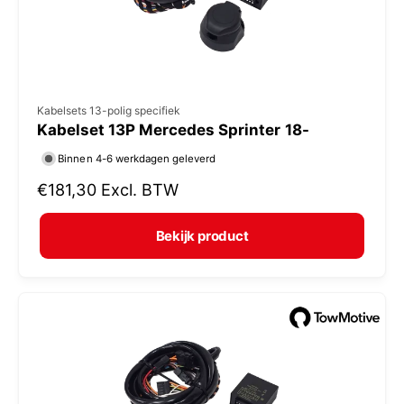
s
V
Kabelsets 13-polig specifiek
Kabelset 13P Mercedes Sprinter 18-
e
r
Binnen 4-6 werkdagen geleverd
k
N
€181,30
Excl. BTW
o
o
r
p
Bekijk product
m
e
a
r
l
:
e
p
r
i