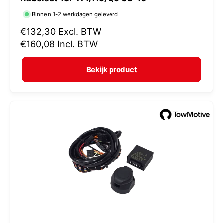
e
r
Binnen 1-2 werkdagen geleverd
k
N
€132,30
Excl. BTW
o
o
€160,08
Incl. BTW
r
p
m
e
Bekijk product
a
r
l
:
e
p
r
i
j
s