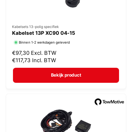
V
Kabelsets 13-polig specifiek
Kabelset 13P XC90 04-15
e
r
Binnen 1-2 werkdagen geleverd
k
N
€97,30
Excl. BTW
o
o
€117,73
Incl. BTW
r
p
m
e
Bekijk product
a
r
l
:
e
p
r
i
j