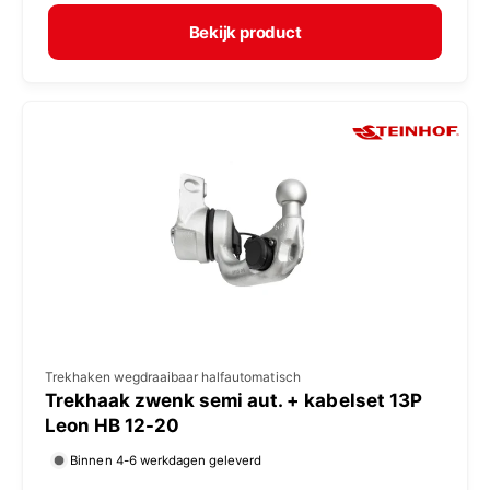
r
e
m
Bekijk product
r
a
:
l
e
p
r
i
j
s
V
Trekhaken wegdraaibaar halfautomatisch
Trekhaak zwenk semi aut. + kabelset 13P
e
Leon HB 12-20
r
Binnen 4-6 werkdagen geleverd
k