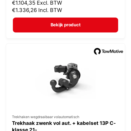
N
€1.104,35
Excl. BTW
o
o
€1.336,26
Incl. BTW
p
r
e
m
Bekijk product
r
a
:
l
e
p
r
i
j
s
V
Trekhaken wegdraaibaar volautomatisch
Trekhaak zwenk vol aut. + kabelset 13P C-
e
klasse 21-