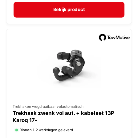
r
p
m
e
Bekijk product
a
r
l
:
e
p
r
i
j
s
V
Trekhaken wegdraaibaar volautomatisch
Trekhaak zwenk vol aut. + kabelset 13P
e
Karoq 17-
r
Binnen 1-2 werkdagen geleverd
k