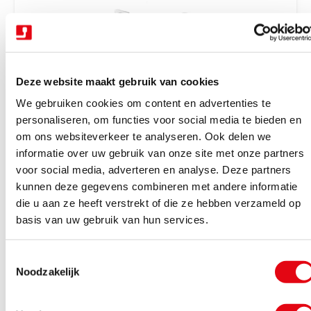
r
i
j
s
Deze website maakt gebruik van cookies
We gebruiken cookies om content en advertenties te
personaliseren, om functies voor social media te bieden en
om ons websiteverkeer te analyseren. Ook delen we
V
Trekhaken wegdraaibaar halfautomatisch
Trekhaak zwenk semi aut. + kabelset 13P
informatie over uw gebruik van onze site met onze partners
e
Tiguan 16-23
voor social media, adverteren en analyse. Deze partners
r
kunnen deze gegevens combineren met andere informatie
Binnen 4-6 werkdagen geleverd
k
die u aan ze heeft verstrekt of die ze hebben verzameld op
N
€928,85
Excl. BTW
o
basis van uw gebruik van hun services.
o
€1.123,91
Incl. BTW
p
r
e
T
m
Bekijk product
r
Noodzakelijk
o
a
:
e
l
s