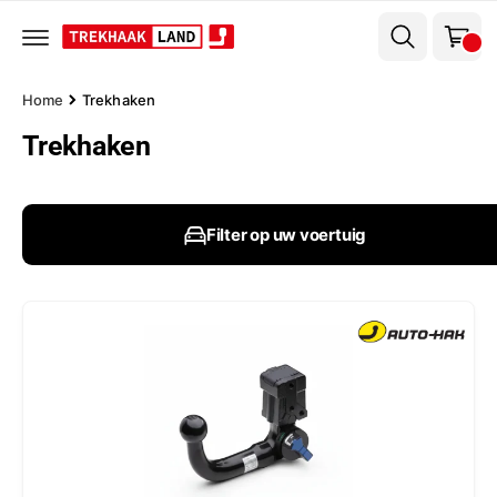
el
r
w
d
e
a
c
g
o
Home
Trekhaken
n
e
t
Trekhaken
n
e
n
t
Filter op uw voertuig