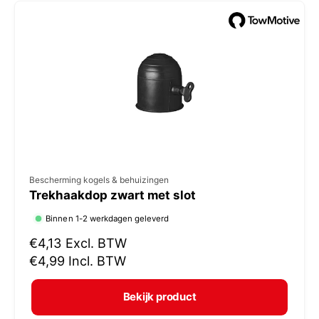
e
p
r
i
j
s
V
Bescherming kogels & behuizingen
Trekhaakdop zwart met slot
e
r
Binnen 1-2 werkdagen geleverd
k
N
€4,13
Excl. BTW
o
o
€4,99
Incl. BTW
r
p
m
e
Bekijk product
a
r