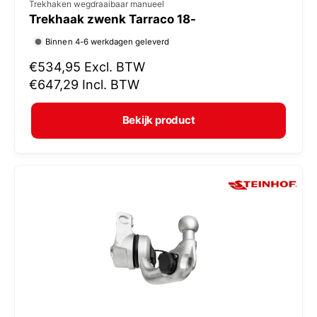
V
Trekhaken wegdraaibaar manueel
Trekhaak zwenk Tarraco 18-
e
r
Binnen 4-6 werkdagen geleverd
k
N
€534,95
Excl. BTW
o
o
€647,29
Incl. BTW
r
p
m
e
Bekijk product
a
r
l
:
e
p
r
i
j
s