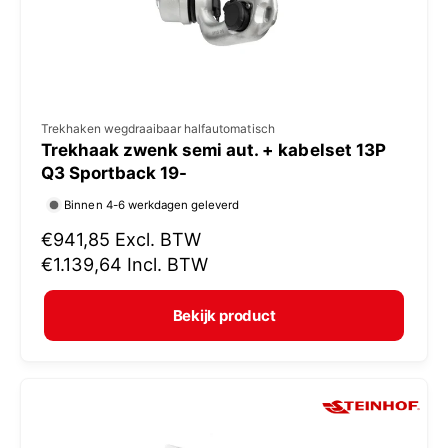
s
V
Trekhaken wegdraaibaar halfautomatisch
Trekhaak zwenk semi aut. + kabelset 13P
e
Q3 Sportback 19-
r
Binnen 4-6 werkdagen geleverd
k
N
€941,85
Excl. BTW
o
o
€1.139,64
Incl. BTW
p
r
e
m
Bekijk product
r
a
:
l
e
p
r