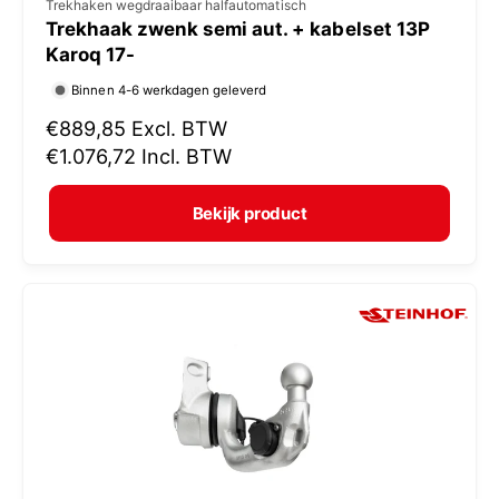
V
Trekhaken wegdraaibaar halfautomatisch
Trekhaak zwenk semi aut. + kabelset 13P
e
Karoq 17-
r
Binnen 4-6 werkdagen geleverd
k
N
€889,85
Excl. BTW
o
o
€1.076,72
Incl. BTW
p
r
e
m
Bekijk product
r
a
:
l
e
p
r
i
j
s