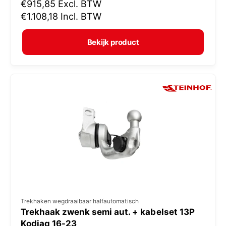
N
€915,85
Excl. BTW
o
o
€1.108,18
Incl. BTW
p
r
e
m
Bekijk product
r
a
:
l
e
p
r
i
j
s
V
Trekhaken wegdraaibaar halfautomatisch
Trekhaak zwenk semi aut. + kabelset 13P
e
Kodiaq 16-23