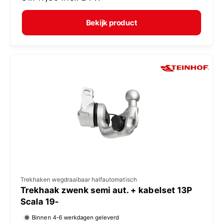
r
e
m
Bekijk product
r
a
:
l
e
p
r
i
j
s
V
Trekhaken wegdraaibaar halfautomatisch
Trekhaak zwenk semi aut. + kabelset 13P
e
Scala 19-
r
Binnen 4-6 werkdagen geleverd
k