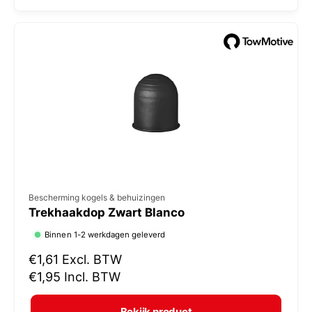
l
:
e
p
r
i
j
s
V
Bescherming kogels & behuizingen
Trekhaakdop Zwart Blanco
e
r
Binnen 1-2 werkdagen geleverd
k
N
€1,61
Excl. BTW
o
o
€1,95
Incl. BTW
r
p
m
e
Bekijk product