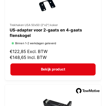
V
Trekhaken USA 50x50 (2"x2") koker
US-adapter voor 2-gaats en 4-gaats
e
flenskogel
r
Binnen 1-2 werkdagen geleverd
k
N
€122,85
Excl. BTW
o
o
€148,65
Incl. BTW
p
r
e
m
Bekijk product
r
a
:
l
e
p
r
i