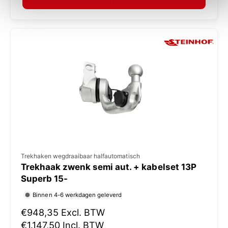
a
:
l
e
p
r
i
j
s
V
Trekhaken wegdraaibaar halfautomatisch
Trekhaak zwenk semi aut. + kabelset 13P
e
Superb 15-
r
Binnen 4-6 werkdagen geleverd
k
N
€948,35
Excl. BTW
o
o
€1.147,50
Incl. BTW
p