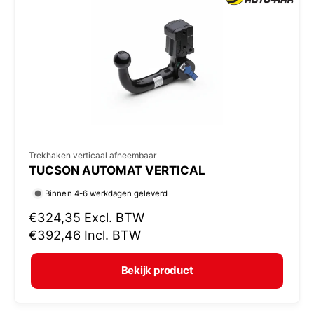
p
r
i
j
s
V
Trekhaken verticaal afneembaar
TUCSON AUTOMAT VERTICAL
e
r
Binnen 4-6 werkdagen geleverd
k
N
€324,35
Excl. BTW
o
o
€392,46
Incl. BTW
r
p
m
e
Bekijk product
a
r
l
: