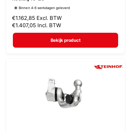
r
Binnen 4-6 werkdagen geleverd
k
N
€1.162,85
Excl. BTW
o
o
€1.407,05
Incl. BTW
p
r
e
m
Bekijk product
r
a
:
l
e
p
r
i
j
s