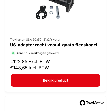
j
s
V
Trekhaken USA 50x50 (2"x2") koker
US-adapter recht voor 4-gaats flenskogel
e
r
Binnen 1-2 werkdagen geleverd
k
N
€122,85
Excl. BTW
o
o
€148,65
Incl. BTW
r
p
m
e
Bekijk product
a
r
l
:
e
p
r