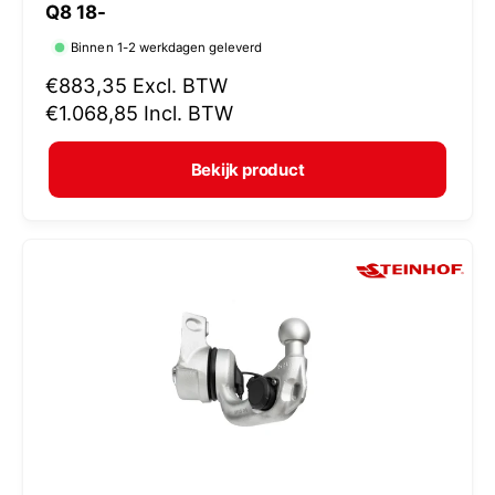
Q8 18-
r
Binnen 1-2 werkdagen geleverd
k
N
€883,35
Excl. BTW
o
o
€1.068,85
Incl. BTW
p
r
e
m
Bekijk product
r
a
:
l
e
p
r
i
j
s