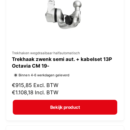
i
j
s
V
Trekhaken wegdraaibaar halfautomatisch
Trekhaak zwenk semi aut. + kabelset 13P
e
Octavia CM 19-
r
Binnen 4-6 werkdagen geleverd
k
N
€915,85
Excl. BTW
o
o
€1.108,18
Incl. BTW
p
r
e
m
Bekijk product
r
a
:
l
e