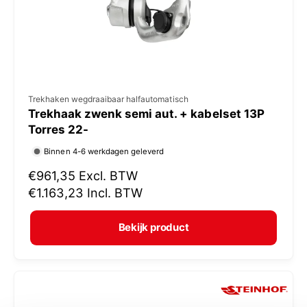
j
s
V
Trekhaken wegdraaibaar halfautomatisch
Trekhaak zwenk semi aut. + kabelset 13P
e
Torres 22-
r
Binnen 4-6 werkdagen geleverd
k
N
€961,35
Excl. BTW
o
o
€1.163,23
Incl. BTW
p
r
e
m
Bekijk product
r
a
:
l
e
p