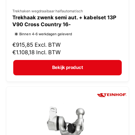
V
Trekhaken wegdraaibaar halfautomatisch
Trekhaak zwenk semi aut. + kabelset 13P
e
V90 Cross Country 16-
r
Binnen 4-6 werkdagen geleverd
k
N
€915,85
Excl. BTW
o
o
€1.108,18
Incl. BTW
p
r
e
m
Bekijk product
r
a
:
l
e
p
r
i
j
s