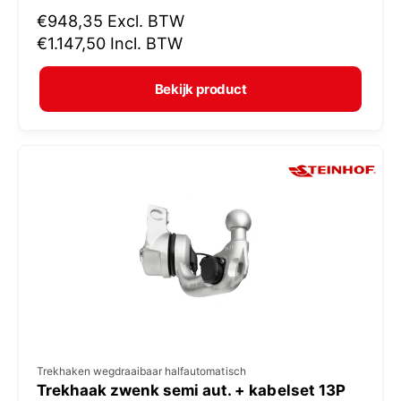
N
€948,35
Excl. BTW
o
o
€1.147,50
Incl. BTW
p
r
e
m
Bekijk product
r
a
:
l
e
p
r
i
j
s
V
Trekhaken wegdraaibaar halfautomatisch
Trekhaak zwenk semi aut. + kabelset 13P
e