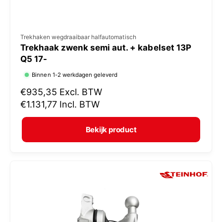
V
Trekhaken wegdraaibaar halfautomatisch
Trekhaak zwenk semi aut. + kabelset 13P
e
Q5 17-
r
Binnen 1-2 werkdagen geleverd
k
N
€935,35
Excl. BTW
o
o
€1.131,77
Incl. BTW
p
r
e
m
Bekijk product
r
a
:
l
e
p
r
i
j