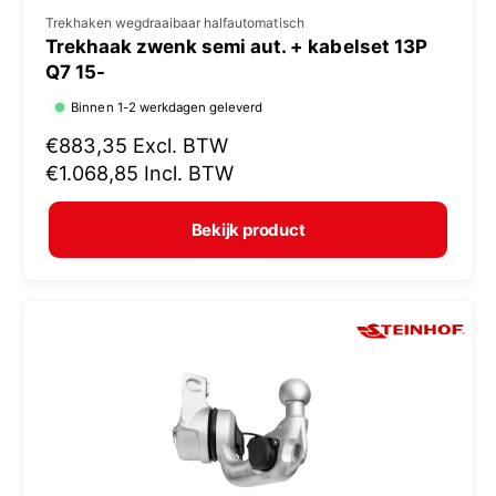
V
Trekhaken wegdraaibaar halfautomatisch
Trekhaak zwenk semi aut. + kabelset 13P
e
Q7 15-
r
Binnen 1-2 werkdagen geleverd
k
N
€883,35
Excl. BTW
o
o
€1.068,85
Incl. BTW
p
r
e
m
Bekijk product
r
a
:
l
e
p
r
i
j
s