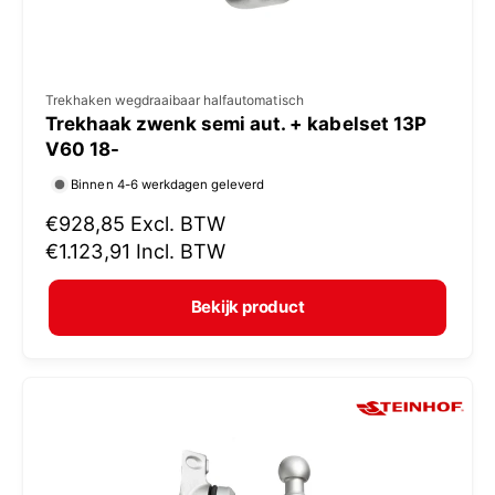
V
Trekhaken wegdraaibaar halfautomatisch
Trekhaak zwenk semi aut. + kabelset 13P
e
V60 18-
r
Binnen 4-6 werkdagen geleverd
k
N
€928,85
Excl. BTW
o
o
€1.123,91
Incl. BTW
p
r
e
m
Bekijk product
r
a
:
l
e
p
r
i