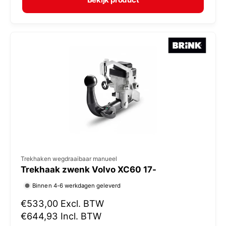
a
r
l
:
e
p
r
i
j
s
V
Trekhaken wegdraaibaar manueel
Trekhaak zwenk Volvo XC60 17-
e
r
Binnen 4-6 werkdagen geleverd
k
N
€533,00
Excl. BTW
o
o
€644,93
Incl. BTW