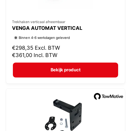
V
Trekhaken verticaal afneembaar
VENGA AUTOMAT VERTICAL
e
r
Binnen 4-6 werkdagen geleverd
k
N
€298,35
Excl. BTW
o
o
€361,00
Incl. BTW
r
p
m
e
Bekijk product
a
r
l
:
e
p
r
i
j
s