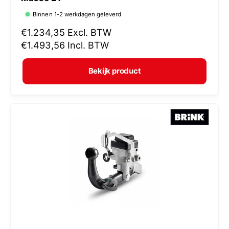
r
Binnen 1-2 werkdagen geleverd
k
N
€1.234,35
Excl. BTW
o
o
€1.493,56
Incl. BTW
p
r
e
m
Bekijk product
r
a
:
l
e
p
r
i
j
s