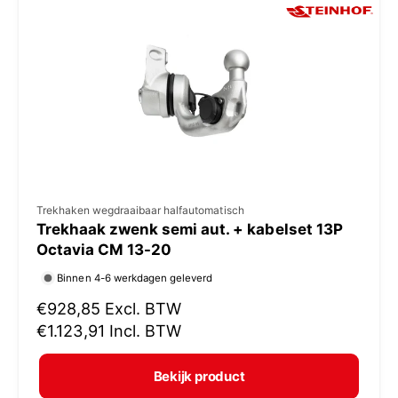
p
r
i
j
s
V
Trekhaken wegdraaibaar halfautomatisch
Trekhaak zwenk semi aut. + kabelset 13P
e
Octavia CM 13-20
r
Binnen 4-6 werkdagen geleverd
k
N
€928,85
Excl. BTW
o
o
€1.123,91
Incl. BTW
p
r
e
m
Bekijk product
r
a