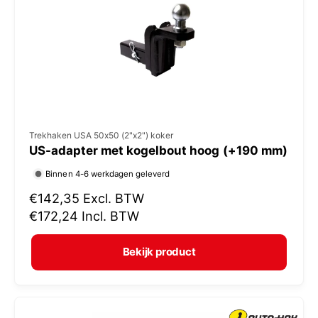
i
j
s
V
Trekhaken USA 50x50 (2"x2") koker
US-adapter met kogelbout hoog (+190 mm)
e
r
Binnen 4-6 werkdagen geleverd
k
N
€142,35
Excl. BTW
o
o
€172,24
Incl. BTW
r
p
m
e
Bekijk product
a
r
l
:
e