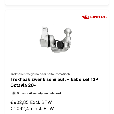
:
l
e
p
r
i
j
s
V
Trekhaken wegdraaibaar halfautomatisch
Trekhaak zwenk semi aut. + kabelset 13P
e
Octavia 20-
r
Binnen 4-6 werkdagen geleverd
k
N
€902,85
Excl. BTW
o
o
€1.092,45
Incl. BTW
p