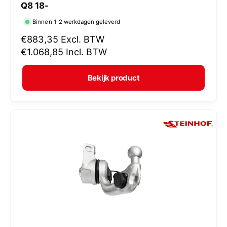
Q8 18-
r
Binnen 1-2 werkdagen geleverd
k
N
€883,35
Excl. BTW
o
o
€1.068,85
Incl. BTW
p
r
e
m
Bekijk product
r
a
:
l
e
p
r
i
j
s