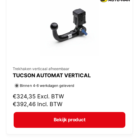
p
r
i
j
s
V
Trekhaken verticaal afneembaar
TUCSON AUTOMAT VERTICAL
e
r
Binnen 4-6 werkdagen geleverd
k
N
€324,35
Excl. BTW
o
o
€392,46
Incl. BTW
r
p
m
e
Bekijk product
a
r
l
: