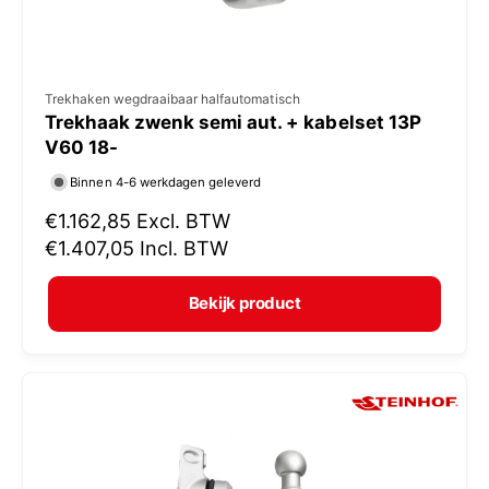
V
Trekhaken wegdraaibaar halfautomatisch
Trekhaak zwenk semi aut. + kabelset 13P
e
V60 18-
r
Binnen 4-6 werkdagen geleverd
k
N
€1.162,85
Excl. BTW
o
o
€1.407,05
Incl. BTW
p
r
e
m
Bekijk product
r
a
:
l
e
p
r
i