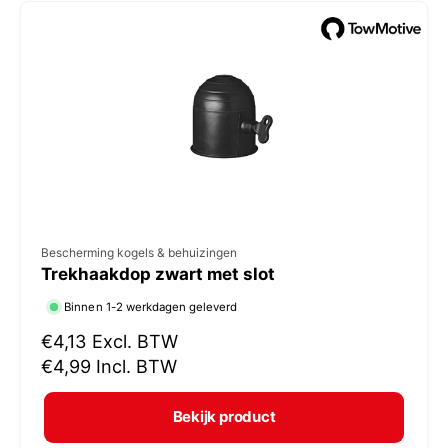
e
p
r
i
j
s
V
Bescherming kogels & behuizingen
Trekhaakdop zwart met slot
e
r
Binnen 1-2 werkdagen geleverd
k
N
€4,13
Excl. BTW
o
o
€4,99
Incl. BTW
r
p
m
e
Bekijk product
a
r