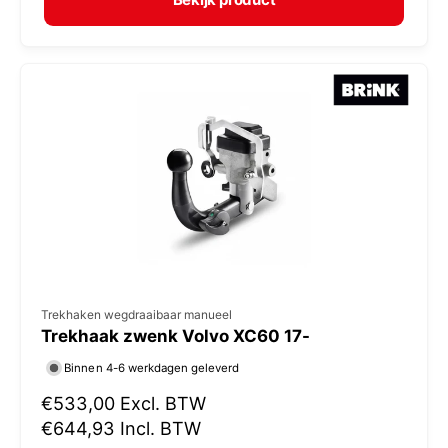
a
r
l
:
e
p
r
i
j
s
V
Trekhaken wegdraaibaar manueel
Trekhaak zwenk Volvo XC60 17-
e
r
Binnen 4-6 werkdagen geleverd
k
N
€533,00
Excl. BTW
o
o
€644,93
Incl. BTW