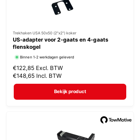
V
Trekhaken USA 50x50 (2"x2") koker
US-adapter voor 2-gaats en 4-gaats
e
flenskogel
r
Binnen 1-2 werkdagen geleverd
k
N
€122,85
Excl. BTW
o
o
€148,65
Incl. BTW
p
r
e
m
Bekijk product
r
a
:
l
e
p
r
i