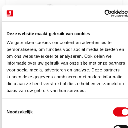
r
i
j
s
Deze website maakt gebruik van cookies
We gebruiken cookies om content en advertenties te
personaliseren, om functies voor social media te bieden en
om ons websiteverkeer te analyseren. Ook delen we
V
Trekhaken wegdraaibaar halfautomatisch
Trekhaak zwenk semi aut. + kabelset 13P
informatie over uw gebruik van onze site met onze partners
e
Tiguan 16-23
voor social media, adverteren en analyse. Deze partners
r
kunnen deze gegevens combineren met andere informatie
Binnen 4-6 werkdagen geleverd
k
die u aan ze heeft verstrekt of die ze hebben verzameld op
N
€1.162,85
Excl. BTW
o
basis van uw gebruik van hun services.
o
€1.407,05
Incl. BTW
p
r
e
T
m
Bekijk product
r
Noodzakelijk
o
a
:
e
l
s