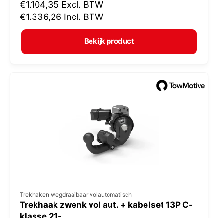
N
€1.104,35
Excl. BTW
o
o
€1.336,26
Incl. BTW
p
r
e
m
Bekijk product
r
a
:
l
e
p
r
i
j
s
V
Trekhaken wegdraaibaar volautomatisch
Trekhaak zwenk vol aut. + kabelset 13P C-
e
klasse 21-