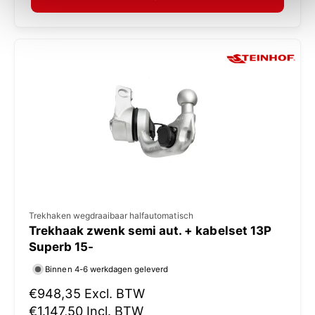
a
:
l
e
p
r
i
j
s
V
Trekhaken wegdraaibaar halfautomatisch
Trekhaak zwenk semi aut. + kabelset 13P
e
Superb 15-
r
Binnen 4-6 werkdagen geleverd
k
N
€948,35
Excl. BTW
o
o
€1.147,50
Incl. BTW
p