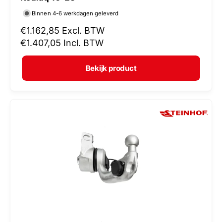
r
Binnen 4-6 werkdagen geleverd
k
N
€1.162,85
Excl. BTW
o
o
€1.407,05
Incl. BTW
p
r
e
m
Bekijk product
r
a
:
l
e
p
r
i
j
s