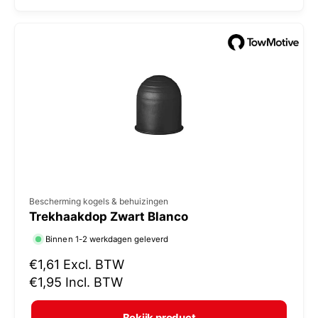
l
:
e
p
r
i
j
s
V
Bescherming kogels & behuizingen
Trekhaakdop Zwart Blanco
e
r
Binnen 1-2 werkdagen geleverd
k
N
€1,61
Excl. BTW
o
o
€1,95
Incl. BTW
r
p
m
e
Bekijk product