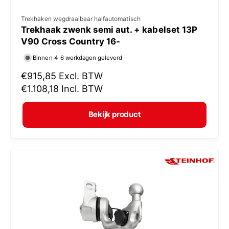
V
Trekhaken wegdraaibaar halfautomatisch
Trekhaak zwenk semi aut. + kabelset 13P
e
V90 Cross Country 16-
r
Binnen 4-6 werkdagen geleverd
k
N
€915,85
Excl. BTW
o
o
€1.108,18
Incl. BTW
p
r
e
m
Bekijk product
r
a
:
l
e
p
r
i
j
s