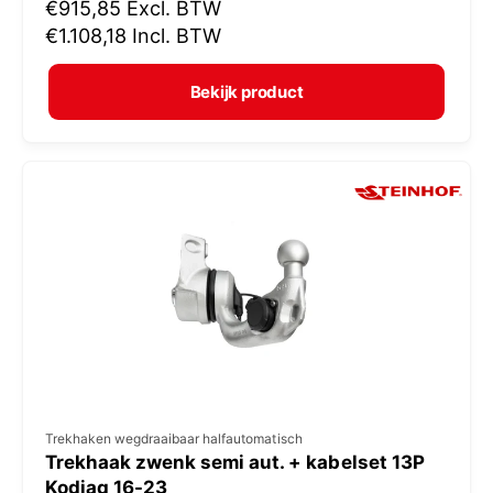
N
€915,85
Excl. BTW
o
o
€1.108,18
Incl. BTW
p
r
e
m
Bekijk product
r
a
:
l
e
p
r
i
j
s
V
Trekhaken wegdraaibaar halfautomatisch
Trekhaak zwenk semi aut. + kabelset 13P
e
Kodiaq 16-23