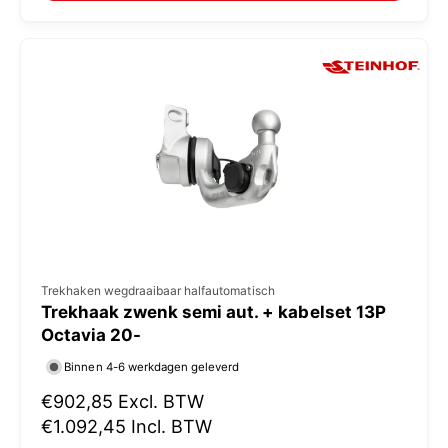
:
l
e
p
r
i
j
s
V
Trekhaken wegdraaibaar halfautomatisch
Trekhaak zwenk semi aut. + kabelset 13P
e
Octavia 20-
r
Binnen 4-6 werkdagen geleverd
k
N
€902,85
Excl. BTW
o
o
€1.092,45
Incl. BTW
p