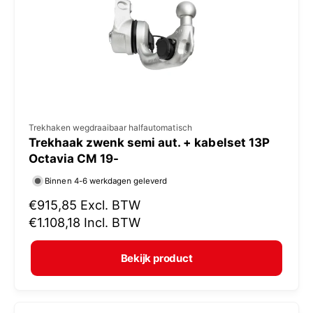
i
j
s
V
Trekhaken wegdraaibaar halfautomatisch
Trekhaak zwenk semi aut. + kabelset 13P
e
Octavia CM 19-
r
Binnen 4-6 werkdagen geleverd
k
N
€915,85
Excl. BTW
o
o
€1.108,18
Incl. BTW
p
r
e
m
Bekijk product
r
a
:
l
e