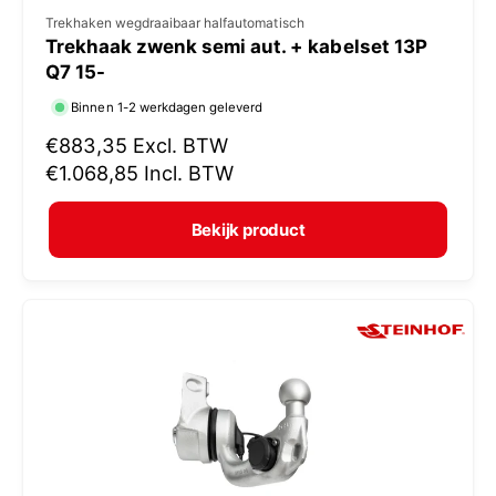
V
Trekhaken wegdraaibaar halfautomatisch
Trekhaak zwenk semi aut. + kabelset 13P
e
Q7 15-
r
Binnen 1-2 werkdagen geleverd
k
N
€883,35
Excl. BTW
o
o
€1.068,85
Incl. BTW
p
r
e
m
Bekijk product
r
a
:
l
e
p
r
i
j
s