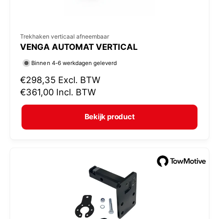
V
Trekhaken verticaal afneembaar
VENGA AUTOMAT VERTICAL
e
r
Binnen 4-6 werkdagen geleverd
k
N
€298,35
Excl. BTW
o
o
€361,00
Incl. BTW
r
p
m
e
Bekijk product
a
r
l
:
e
p
r
i
j
s