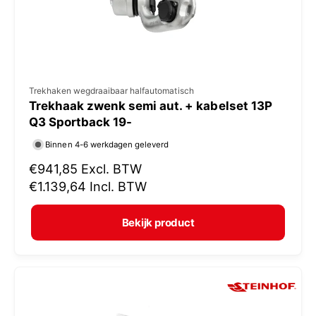
s
V
Trekhaken wegdraaibaar halfautomatisch
Trekhaak zwenk semi aut. + kabelset 13P
e
Q3 Sportback 19-
r
Binnen 4-6 werkdagen geleverd
k
N
€941,85
Excl. BTW
o
o
€1.139,64
Incl. BTW
p
r
e
m
Bekijk product
r
a
:
l
e
p
r