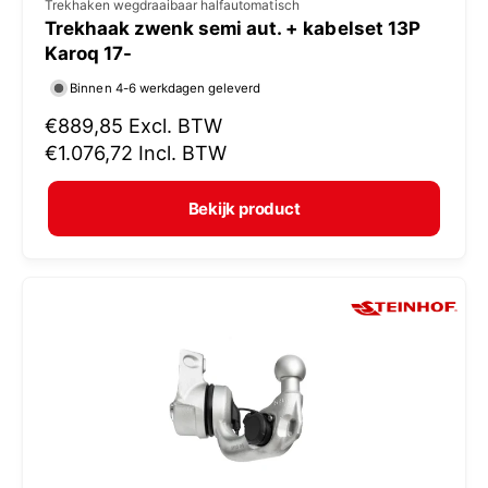
V
Trekhaken wegdraaibaar halfautomatisch
Trekhaak zwenk semi aut. + kabelset 13P
e
Karoq 17-
r
Binnen 4-6 werkdagen geleverd
k
N
€889,85
Excl. BTW
o
o
€1.076,72
Incl. BTW
p
r
e
m
Bekijk product
r
a
:
l
e
p
r
i
j
s