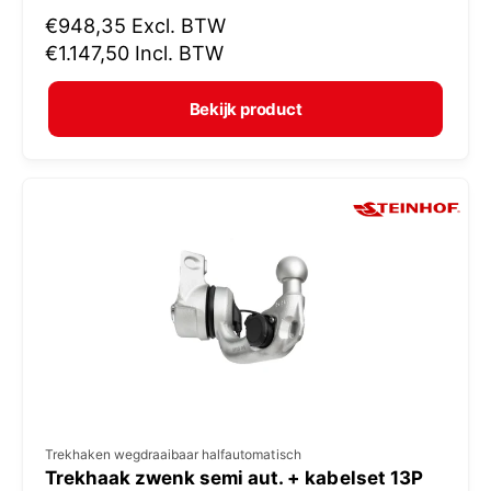
N
€948,35
Excl. BTW
o
o
€1.147,50
Incl. BTW
p
r
e
m
Bekijk product
r
a
:
l
e
p
r
i
j
s
V
Trekhaken wegdraaibaar halfautomatisch
Trekhaak zwenk semi aut. + kabelset 13P
e