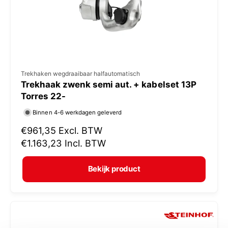
j
s
V
Trekhaken wegdraaibaar halfautomatisch
Trekhaak zwenk semi aut. + kabelset 13P
e
Torres 22-
r
Binnen 4-6 werkdagen geleverd
k
N
€961,35
Excl. BTW
o
o
€1.163,23
Incl. BTW
p
r
e
m
Bekijk product
r
a
:
l
e
p