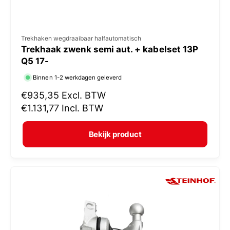
V
Trekhaken wegdraaibaar halfautomatisch
Trekhaak zwenk semi aut. + kabelset 13P
e
Q5 17-
r
Binnen 1-2 werkdagen geleverd
k
N
€935,35
Excl. BTW
o
o
€1.131,77
Incl. BTW
p
r
e
m
Bekijk product
r
a
:
l
e
p
r
i
j