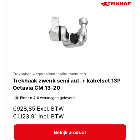
p
r
i
j
s
V
Trekhaken wegdraaibaar halfautomatisch
Trekhaak zwenk semi aut. + kabelset 13P
e
Octavia CM 13-20
r
Binnen 4-6 werkdagen geleverd
k
N
€928,85
Excl. BTW
o
o
€1.123,91
Incl. BTW
p
r
e
m
Bekijk product
r
a