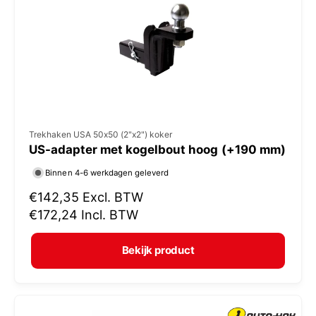
i
j
s
V
Trekhaken USA 50x50 (2"x2") koker
US-adapter met kogelbout hoog (+190 mm)
e
r
Binnen 4-6 werkdagen geleverd
k
N
€142,35
Excl. BTW
o
o
€172,24
Incl. BTW
r
p
m
e
Bekijk product
a
r
l
:
e