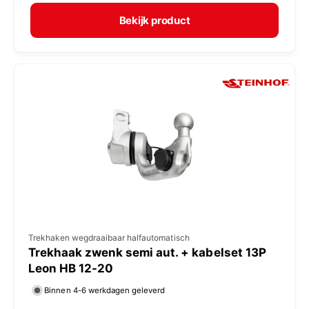
r
e
m
Bekijk product
r
a
:
l
e
p
r
i
j
s
V
Trekhaken wegdraaibaar halfautomatisch
Trekhaak zwenk semi aut. + kabelset 13P
e
Leon HB 12-20
r
Binnen 4-6 werkdagen geleverd
k