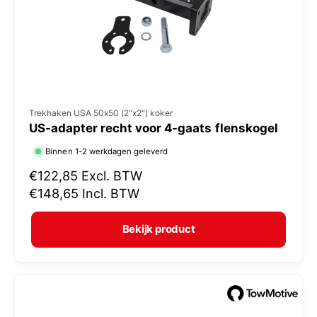
j
s
V
Trekhaken USA 50x50 (2"x2") koker
US-adapter recht voor 4-gaats flenskogel
e
r
Binnen 1-2 werkdagen geleverd
k
N
€122,85
Excl. BTW
o
o
€148,65
Incl. BTW
r
p
m
e
Bekijk product
a
r
l
:
e
p
r