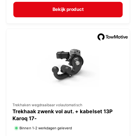
r
p
m
e
Bekijk product
a
r
l
:
e
p
r
i
j
s
V
Trekhaken wegdraaibaar volautomatisch
Trekhaak zwenk vol aut. + kabelset 13P
e
Karoq 17-
r
Binnen 1-2 werkdagen geleverd
k