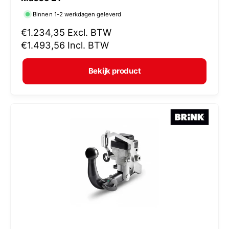
r
Binnen 1-2 werkdagen geleverd
k
N
€1.234,35
Excl. BTW
o
o
€1.493,56
Incl. BTW
p
r
e
m
Bekijk product
r
a
:
l
e
p
r
i
j
s