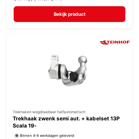
r
e
m
Bekijk product
r
a
:
l
e
p
r
i
j
s
V
Trekhaken wegdraaibaar halfautomatisch
Trekhaak zwenk semi aut. + kabelset 13P
e
Scala 19-
r
Binnen 4-6 werkdagen geleverd
k