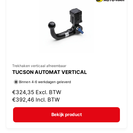
p
r
i
j
s
V
Trekhaken verticaal afneembaar
TUCSON AUTOMAT VERTICAL
e
r
Binnen 4-6 werkdagen geleverd
k
N
€324,35
Excl. BTW
o
o
€392,46
Incl. BTW
r
p
m
e
Bekijk product
a
r
l
: