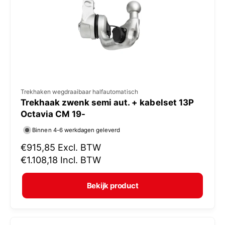
i
j
s
V
Trekhaken wegdraaibaar halfautomatisch
Trekhaak zwenk semi aut. + kabelset 13P
e
Octavia CM 19-
r
Binnen 4-6 werkdagen geleverd
k
N
€915,85
Excl. BTW
o
o
€1.108,18
Incl. BTW
p
r
e
m
Bekijk product
r
a
:
l
e