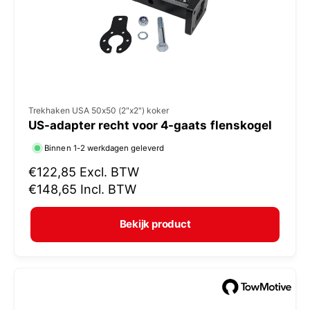
j
s
V
Trekhaken USA 50x50 (2"x2") koker
US-adapter recht voor 4-gaats flenskogel
e
r
Binnen 1-2 werkdagen geleverd
k
N
€122,85
Excl. BTW
o
o
€148,65
Incl. BTW
r
p
m
e
Bekijk product
a
r
l
:
e
p
r