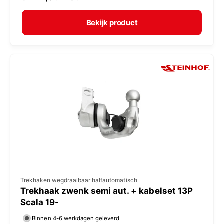
r
e
m
Bekijk product
r
a
:
l
e
p
r
i
j
s
V
Trekhaken wegdraaibaar halfautomatisch
Trekhaak zwenk semi aut. + kabelset 13P
e
Scala 19-
r
Binnen 4-6 werkdagen geleverd
k