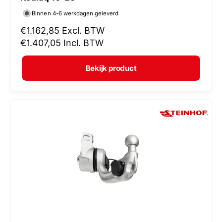
r
Binnen 4-6 werkdagen geleverd
k
N
€1.162,85
Excl. BTW
o
o
€1.407,05
Incl. BTW
p
r
e
m
Bekijk product
r
a
:
l
e
p
r
i
j
s