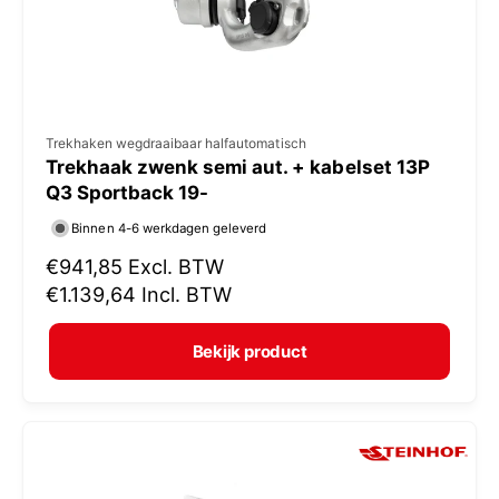
s
V
Trekhaken wegdraaibaar halfautomatisch
Trekhaak zwenk semi aut. + kabelset 13P
e
Q3 Sportback 19-
r
Binnen 4-6 werkdagen geleverd
k
N
€941,85
Excl. BTW
o
o
€1.139,64
Incl. BTW
p
r
e
m
Bekijk product
r
a
:
l
e
p
r