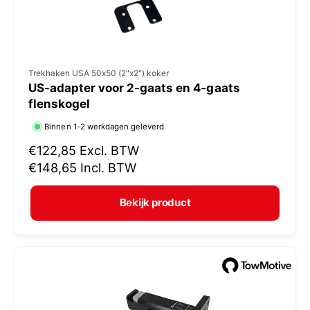
V
Trekhaken USA 50x50 (2"x2") koker
US-adapter voor 2-gaats en 4-gaats
e
flenskogel
r
Binnen 1-2 werkdagen geleverd
k
N
€122,85
Excl. BTW
o
o
€148,65
Incl. BTW
p
r
e
m
Bekijk product
r
a
:
l
e
p
r
i