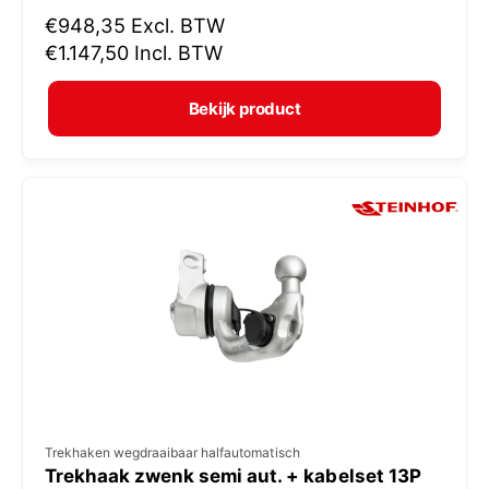
N
€948,35
Excl. BTW
o
o
€1.147,50
Incl. BTW
p
r
e
m
Bekijk product
r
a
:
l
e
p
r
i
j
s
V
Trekhaken wegdraaibaar halfautomatisch
Trekhaak zwenk semi aut. + kabelset 13P
e