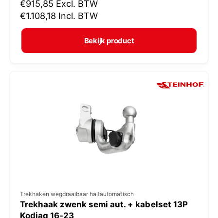
N
€915,85
Excl. BTW
o
o
€1.108,18
Incl. BTW
p
r
e
m
Bekijk product
r
a
:
l
e
p
r
i
j
s
V
Trekhaken wegdraaibaar halfautomatisch
Trekhaak zwenk semi aut. + kabelset 13P
e
Kodiaq 16-23