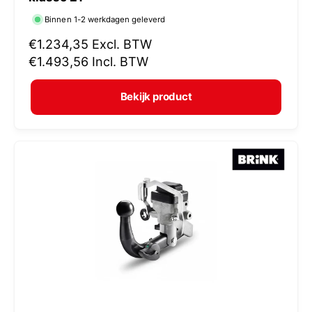
r
Binnen 1-2 werkdagen geleverd
k
N
€1.234,35
Excl. BTW
o
o
€1.493,56
Incl. BTW
p
r
e
m
Bekijk product
r
a
:
l
e
p
r
i
j
s