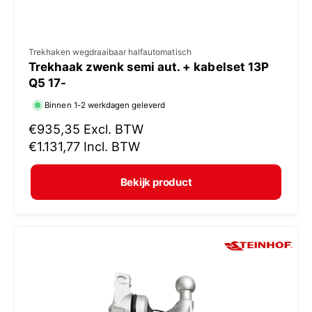
V
Trekhaken wegdraaibaar halfautomatisch
Trekhaak zwenk semi aut. + kabelset 13P
e
Q5 17-
r
Binnen 1-2 werkdagen geleverd
k
N
€935,35
Excl. BTW
o
o
€1.131,77
Incl. BTW
p
r
e
m
Bekijk product
r
a
:
l
e
p
r
i
j