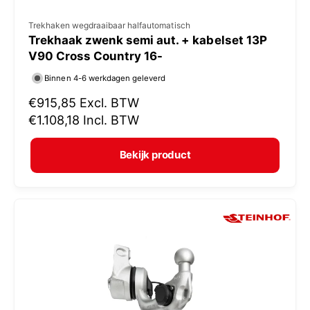
V
Trekhaken wegdraaibaar halfautomatisch
Trekhaak zwenk semi aut. + kabelset 13P
e
V90 Cross Country 16-
r
Binnen 4-6 werkdagen geleverd
k
N
€915,85
Excl. BTW
o
o
€1.108,18
Incl. BTW
p
r
e
m
Bekijk product
r
a
:
l
e
p
r
i
j
s