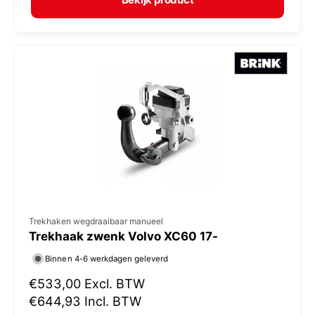
a
r
l
:
e
p
r
i
j
s
V
Trekhaken wegdraaibaar manueel
Trekhaak zwenk Volvo XC60 17-
e
r
Binnen 4-6 werkdagen geleverd
k
N
€533,00
Excl. BTW
o
o
€644,93
Incl. BTW