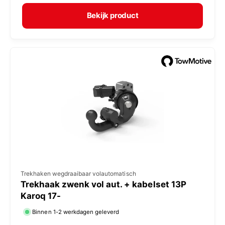
r
p
m
e
Bekijk product
a
r
l
:
e
p
r
i
j
s
V
Trekhaken wegdraaibaar volautomatisch
Trekhaak zwenk vol aut. + kabelset 13P
e
Karoq 17-
r
Binnen 1-2 werkdagen geleverd
k