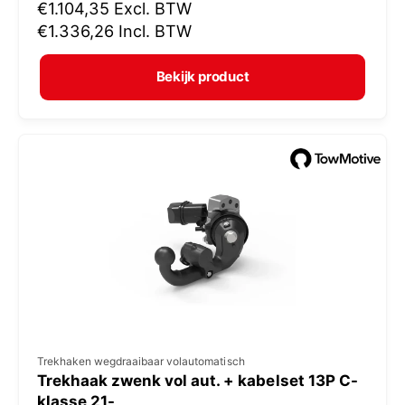
N
€1.104,35
Excl. BTW
o
o
€1.336,26
Incl. BTW
p
r
e
m
Bekijk product
r
a
:
l
e
p
r
i
j
s
V
Trekhaken wegdraaibaar volautomatisch
Trekhaak zwenk vol aut. + kabelset 13P C-
e
klasse 21-