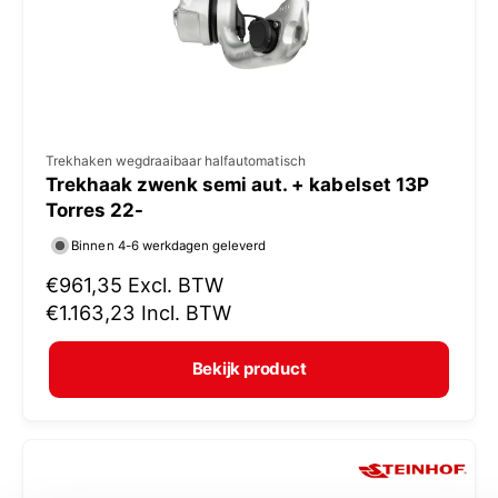
j
s
V
Trekhaken wegdraaibaar halfautomatisch
Trekhaak zwenk semi aut. + kabelset 13P
e
Torres 22-
r
Binnen 4-6 werkdagen geleverd
k
N
€961,35
Excl. BTW
o
o
€1.163,23
Incl. BTW
p
r
e
m
Bekijk product
r
a
:
l
e
p