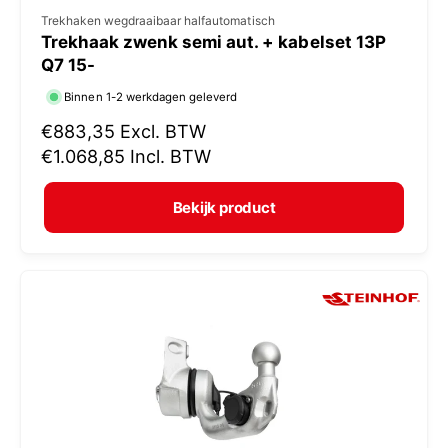
V
Trekhaken wegdraaibaar halfautomatisch
Trekhaak zwenk semi aut. + kabelset 13P
e
Q7 15-
r
Binnen 1-2 werkdagen geleverd
k
N
€883,35
Excl. BTW
o
o
€1.068,85
Incl. BTW
p
r
e
m
Bekijk product
r
a
:
l
e
p
r
i
j
s