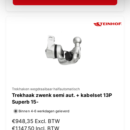
a
:
l
e
p
r
i
j
s
V
Trekhaken wegdraaibaar halfautomatisch
Trekhaak zwenk semi aut. + kabelset 13P
e
Superb 15-
r
Binnen 4-6 werkdagen geleverd
k
N
€948,35
Excl. BTW
o
o
€1.147,50
Incl. BTW
p