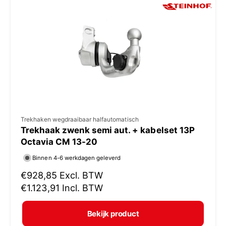
p
r
i
j
s
V
Trekhaken wegdraaibaar halfautomatisch
Trekhaak zwenk semi aut. + kabelset 13P
e
Octavia CM 13-20
r
Binnen 4-6 werkdagen geleverd
k
N
€928,85
Excl. BTW
o
o
€1.123,91
Incl. BTW
p
r
e
m
Bekijk product
r
a