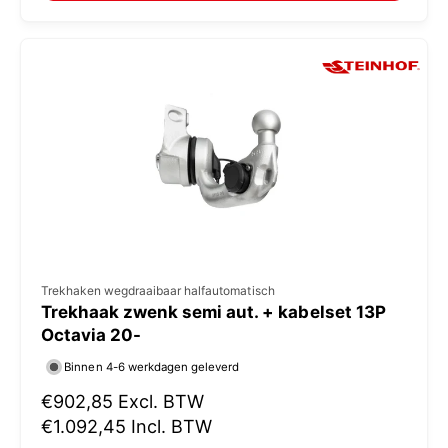
:
l
e
p
r
i
j
s
V
Trekhaken wegdraaibaar halfautomatisch
Trekhaak zwenk semi aut. + kabelset 13P
e
Octavia 20-
r
Binnen 4-6 werkdagen geleverd
k
N
€902,85
Excl. BTW
o
o
€1.092,45
Incl. BTW
p