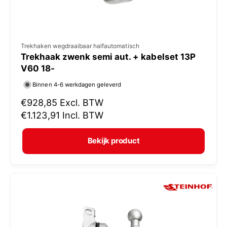
V
Trekhaken wegdraaibaar halfautomatisch
Trekhaak zwenk semi aut. + kabelset 13P
e
V60 18-
r
Binnen 4-6 werkdagen geleverd
k
N
€928,85
Excl. BTW
o
o
€1.123,91
Incl. BTW
p
r
e
m
Bekijk product
r
a
:
l
e
p
r
i