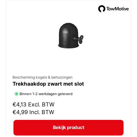
e
p
r
i
j
s
V
Bescherming kogels & behuizingen
Trekhaakdop zwart met slot
e
r
Binnen 1-2 werkdagen geleverd
k
N
€4,13
Excl. BTW
o
o
€4,99
Incl. BTW
r
p
m
e
Bekijk product
a
r