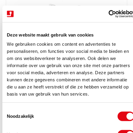
r
i
j
s
Deze website maakt gebruik van cookies
We gebruiken cookies om content en advertenties te
personaliseren, om functies voor social media te bieden en
om ons websiteverkeer te analyseren. Ook delen we
V
Trekhaken wegdraaibaar halfautomatisch
Trekhaak zwenk semi aut. + kabelset 13P
informatie over uw gebruik van onze site met onze partners
e
Tiguan 16-23
voor social media, adverteren en analyse. Deze partners
r
kunnen deze gegevens combineren met andere informatie
Binnen 4-6 werkdagen geleverd
k
die u aan ze heeft verstrekt of die ze hebben verzameld op
N
€928,85
Excl. BTW
o
basis van uw gebruik van hun services.
o
€1.123,91
Incl. BTW
p
r
e
T
m
Bekijk product
r
Noodzakelijk
o
a
:
e
l
s