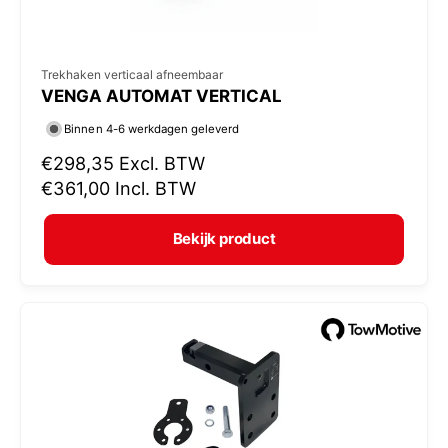
V
Trekhaken verticaal afneembaar
VENGA AUTOMAT VERTICAL
e
r
Binnen 4-6 werkdagen geleverd
k
N
€298,35
Excl. BTW
o
o
€361,00
Incl. BTW
r
p
m
e
Bekijk product
a
r
l
:
e
p
r
i
j
s