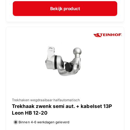
r
e
m
Bekijk product
r
a
:
l
e
p
r
i
j
s
V
Trekhaken wegdraaibaar halfautomatisch
Trekhaak zwenk semi aut. + kabelset 13P
e
Leon HB 12-20
r
Binnen 4-6 werkdagen geleverd
k