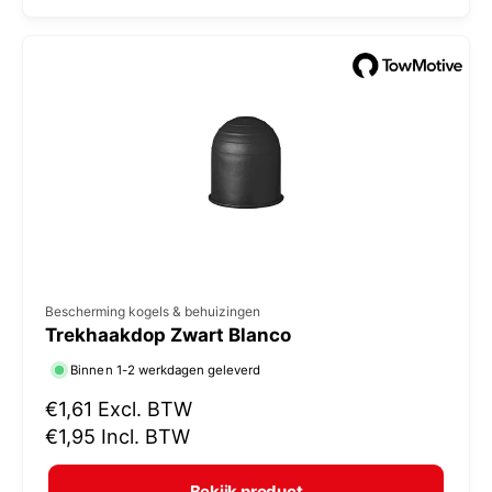
l
:
e
p
r
i
j
s
V
Bescherming kogels & behuizingen
Trekhaakdop Zwart Blanco
e
r
Binnen 1-2 werkdagen geleverd
k
N
€1,61
Excl. BTW
o
o
€1,95
Incl. BTW
r
p
m
e
Bekijk product