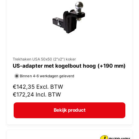
i
j
s
V
Trekhaken USA 50x50 (2"x2") koker
US-adapter met kogelbout hoog (+190 mm)
e
r
Binnen 4-6 werkdagen geleverd
k
N
€142,35
Excl. BTW
o
o
€172,24
Incl. BTW
r
p
m
e
Bekijk product
a
r
l
:
e