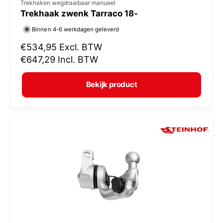
V
Trekhaken wegdraaibaar manueel
Trekhaak zwenk Tarraco 18-
e
r
Binnen 4-6 werkdagen geleverd
k
N
€534,95
Excl. BTW
o
o
€647,29
Incl. BTW
r
p
m
e
Bekijk product
a
r
l
:
e
p
r
i
j
s