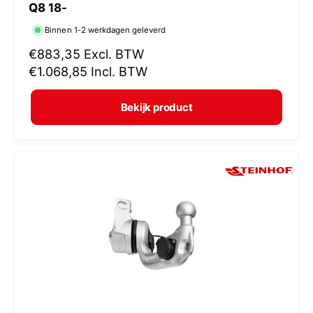
Q8 18-
r
Binnen 1-2 werkdagen geleverd
k
N
€883,35
Excl. BTW
o
o
€1.068,85
Incl. BTW
p
r
e
m
Bekijk product
r
a
:
l
e
p
r
i
j
s