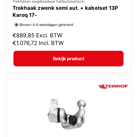
V
Trekhaken wegdraaibaar halfautomatisch
Trekhaak zwenk semi aut. + kabelset 13P
e
Karoq 17-
r
Binnen 4-6 werkdagen geleverd
k
N
€889,85
Excl. BTW
o
o
€1.076,72
Incl. BTW
p
r
e
m
Bekijk product
r
a
:
l
e
p
r
i
j
s