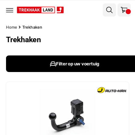
el
r
w
d
e
a
c
g
o
Home
Trekhaken
n
e
t
Trekhaken
n
e
n
t
Filter op uw voertuig