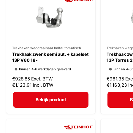
r
r
i
i
j
j
s
s
V
Trekhaken wegdraaibaar halfautomatisch
V
Trekhaken wegd
Trekhaak zwenk semi aut. + kabelset
Trekhaak zwe
e
e
13P V60 18-
13P Torres 2
r
r
Binnen 4-6 werkdagen geleverd
Binnen 4-6
k
k
N
€928,85
Excl. BTW
N
€961,35
Exc
o
o
o
€1.123,91
Incl. BTW
o
€1.163,23
In
p
p
r
r
m
m
e
e
Bekijk product
B
a
a
r
r
l
l
:
:
e
e
p
p
r
r