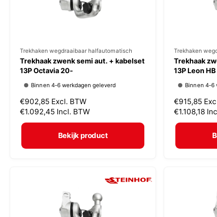
s
s
V
Trekhaken wegdraaibaar halfautomatisch
V
Trekhaken wegd
Trekhaak zwenk semi aut. + kabelset
Trekhaak zwe
e
e
13P Octavia 20-
13P Leon HB
r
r
Binnen 4-6 werkdagen geleverd
Binnen 4-6
k
k
N
€902,85
Excl. BTW
N
€915,85
Exc
o
o
o
€1.092,45
Incl. BTW
o
€1.108,18
In
p
p
r
r
m
m
e
e
Bekijk product
B
a
a
r
r
l
l
:
:
e
e
p
p
r
r
i
i
j
j
s
s