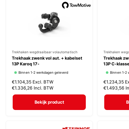
p
p
r
r
i
i
j
j
s
s
V
Trekhaken wegdraaibaar volautomatisch
V
Trekhaken wegd
Trekhaak zwenk vol aut. + kabelset
Trekhaak zwe
e
e
13P Karoq 17-
13P C-klasse
r
r
Binnen 1-2 werkdagen geleverd
Binnen 1-2 
k
k
N
€1.104,35
Excl. BTW
N
€1.234,35
E
o
o
o
€1.336,26
Incl. BTW
o
€1.493,56
I
p
p
r
r
m
m
e
e
Bekijk product
B
a
a
r
r
l
l
:
:
e
e
p
p