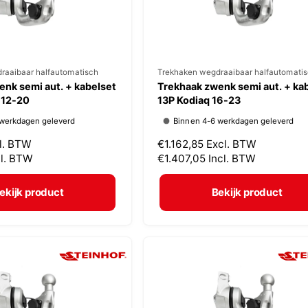
s
raaibaar halfautomatisch
V
Trekhaken wegdraaibaar halfautomati
nk semi aut. + kabelset
Trekhaak zwenk semi aut. + ka
e
 12-20
13P Kodiaq 16-23
r
 werkdagen geleverd
Binnen 4-6 werkdagen geleverd
k
l. BTW
N
€1.162,85
Excl. BTW
o
cl. BTW
o
€1.407,05
Incl. BTW
p
r
m
e
ekijk product
Bekijk product
a
r
l
:
e
p
r
i
j
s