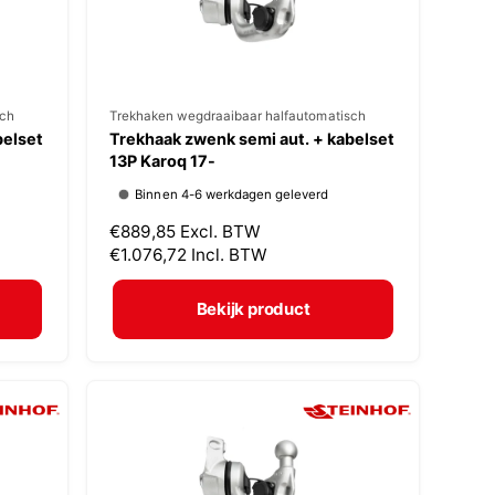
s
sch
V
Trekhaken wegdraaibaar halfautomatisch
belset
Trekhaak zwenk semi aut. + kabelset
e
13P Karoq 17-
r
Binnen 4-6 werkdagen geleverd
k
N
€889,85
Excl. BTW
o
o
€1.076,72
Incl. BTW
p
r
m
e
Bekijk product
a
r
l
:
e
p
r
i
j
s