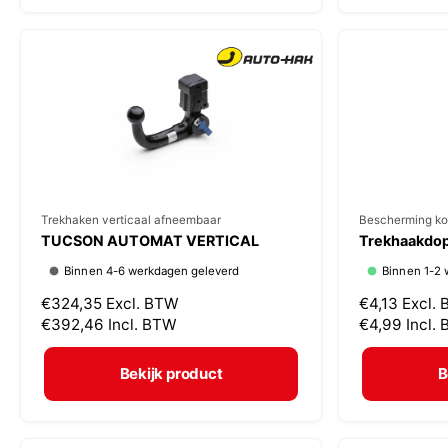
:
:
e
e
p
p
r
r
i
i
j
j
s
s
V
Trekhaken verticaal afneembaar
V
Bescherming ko
TUCSON AUTOMAT VERTICAL
Trekhaakdop
e
e
Binnen 4-6 werkdagen geleverd
Binnen 1-2 
r
r
N
€324,35
Excl. BTW
N
€4,13
Excl.
k
k
o
€392,46
Incl. BTW
o
€4,99
Incl.
o
o
r
r
p
p
m
m
Bekijk product
B
a
a
e
e
l
l
r
r
e
e
:
: