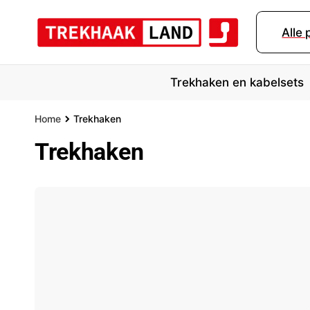
r
d
Alle
e
c
o
n
Trekhaken en kabelsets
t
e
n
Home
Trekhaken
t
Trekhaken
Merk
Bouwjaar
Mo