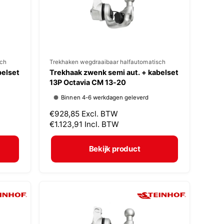
j
s
sch
V
Trekhaken wegdraaibaar halfautomatisch
belset
Trekhaak zwenk semi aut. + kabelset
e
13P Octavia CM 13-20
r
Binnen 4-6 werkdagen geleverd
k
N
€928,85
Excl. BTW
o
o
€1.123,91
Incl. BTW
p
r
m
e
Bekijk product
a
r
l
:
e
p
r
i
j