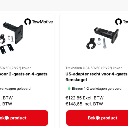
l
50x50 (2"x2") koker
V
Trekhaken USA 50x50 (2"x2") koker
voor 2-gaats en 4-gaats
US-adapter recht voor 4-gaats
e
flenskogel
r
werkdagen geleverd
Binnen 1-2 werkdagen geleverd
k
l. BTW
N
€122,85
Excl. BTW
o
l. BTW
o
€148,65
Incl. BTW
p
r
m
e
ekijk product
Bekijk product
a
r
l