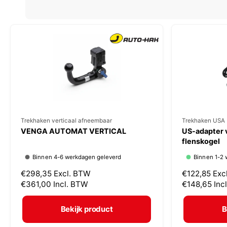
V
Trekhaken verticaal afneembaar
V
Trekhaken USA 
VENGA AUTOMAT VERTICAL
US-adapter 
e
e
flenskogel
r
r
Binnen 4-6 werkdagen geleverd
Binnen 1-2 
k
k
N
€298,35
Excl. BTW
N
€122,85
Exc
o
o
o
€361,00
Incl. BTW
o
€148,65
Inc
p
p
r
r
m
m
e
e
Bekijk product
B
a
a
r
r
l
l