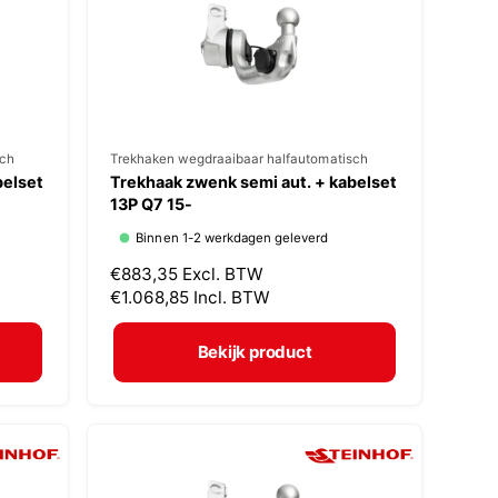
i
j
s
sch
V
Trekhaken wegdraaibaar halfautomatisch
belset
Trekhaak zwenk semi aut. + kabelset
e
13P Q7 15-
r
Binnen 1-2 werkdagen geleverd
k
N
€883,35
Excl. BTW
o
o
€1.068,85
Incl. BTW
p
r
m
e
Bekijk product
a
r
l
:
e
p
r
i