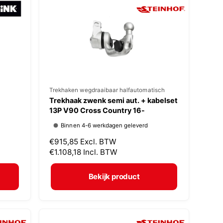
p
r
i
j
s
V
Trekhaken wegdraaibaar halfautomatisch
Trekhaak zwenk semi aut. + kabelset
e
13P V90 Cross Country 16-
r
Binnen 4-6 werkdagen geleverd
k
N
€915,85
Excl. BTW
o
o
€1.108,18
Incl. BTW
p
r
m
e
Bekijk product
a
r
l
:
e
p