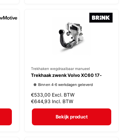
:
e
p
r
i
j
s
V
Trekhaken wegdraaibaar manueel
Trekhaak zwenk Volvo XC60 17-
e
Binnen 4-6 werkdagen geleverd
r
N
€533,00
Excl. BTW
k
o
€644,93
Incl. BTW
o
r
p
m
Bekijk product
a
e
l
r
e
: