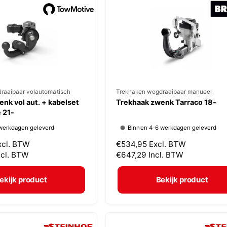
p
r
i
j
s
raaibaar volautomatisch
V
Trekhaken wegdraaibaar manueel
nk vol aut. + kabelset
Trekhaak zwenk Tarraco 18-
e
 21-
r
werkdagen geleverd
Binnen 4-6 werkdagen geleverd
k
xcl. BTW
N
€534,95
Excl. BTW
o
ncl. BTW
o
€647,29
Incl. BTW
p
r
m
e
ekijk product
Bekijk product
a
r
l
:
e
p