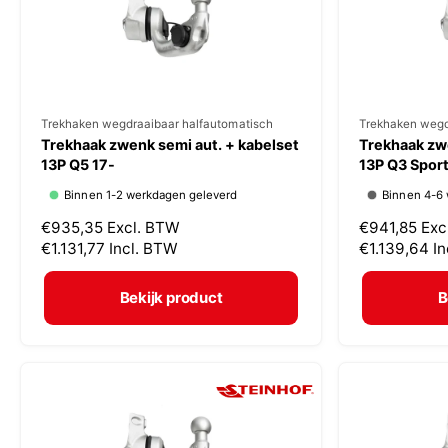
j
j
s
s
V
Trekhaken wegdraaibaar halfautomatisch
V
Trekhaken wegd
Trekhaak zwenk semi aut. + kabelset
Trekhaak zwe
e
e
13P Q5 17-
13P Q3 Spor
r
r
Binnen 1-2 werkdagen geleverd
Binnen 4-6
k
k
N
€935,35
Excl. BTW
N
€941,85
Exc
o
o
o
€1.131,77
Incl. BTW
o
€1.139,64
I
p
p
r
r
m
m
e
e
Bekijk product
B
a
a
r
r
l
l
:
:
e
e
p
p
r
r
i
i
j
j