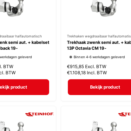
j
s
raaibaar halfautomatisch
V
Trekhaken wegdraaibaar halfautomati
nk semi aut. + kabelset
Trekhaak zwenk semi aut. + ka
e
tback 19-
13P Octavia CM 19-
r
 werkdagen geleverd
Binnen 4-6 werkdagen geleverd
k
l. BTW
N
€915,85
Excl. BTW
o
ncl. BTW
o
€1.108,18
Incl. BTW
p
r
m
e
ekijk product
Bekijk product
a
r
l
:
e
p
r
i
j