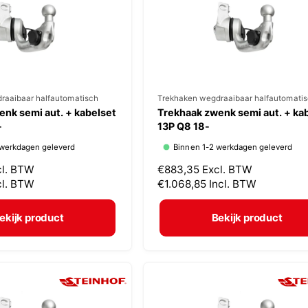
i
j
s
raaibaar halfautomatisch
V
Trekhaken wegdraaibaar halfautomati
nk semi aut. + kabelset
Trekhaak zwenk semi aut. + ka
e
-
13P Q8 18-
r
 werkdagen geleverd
Binnen 1-2 werkdagen geleverd
k
cl. BTW
N
€883,35
Excl. BTW
o
cl. BTW
o
€1.068,85
Incl. BTW
p
r
m
e
ekijk product
Bekijk product
a
r
l
:
e
p
r
i