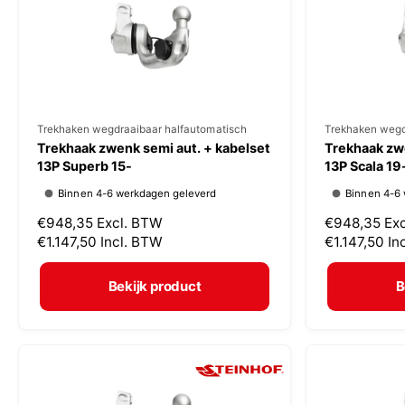
i
i
j
j
s
s
V
Trekhaken wegdraaibaar halfautomatisch
V
Trekhaken wegd
Trekhaak zwenk semi aut. + kabelset
Trekhaak zwe
e
e
13P Superb 15-
13P Scala 19
r
r
Binnen 4-6 werkdagen geleverd
Binnen 4-6
k
k
N
€948,35
Excl. BTW
N
€948,35
Ex
o
o
o
€1.147,50
Incl. BTW
o
€1.147,50
In
p
p
r
r
m
m
e
e
Bekijk product
B
a
a
r
r
l
l
:
:
e
e
p
p
r
r
i
i