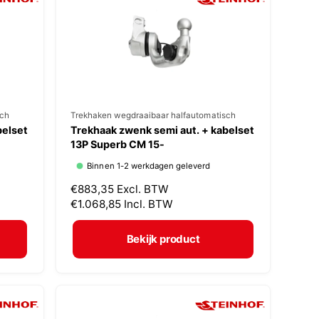
r
i
j
s
sch
V
Trekhaken wegdraaibaar halfautomatisch
belset
Trekhaak zwenk semi aut. + kabelset
e
13P Superb CM 15-
r
Binnen 1-2 werkdagen geleverd
k
N
€883,35
Excl. BTW
o
o
€1.068,85
Incl. BTW
p
r
m
e
Bekijk product
a
r
l
:
e
p
r