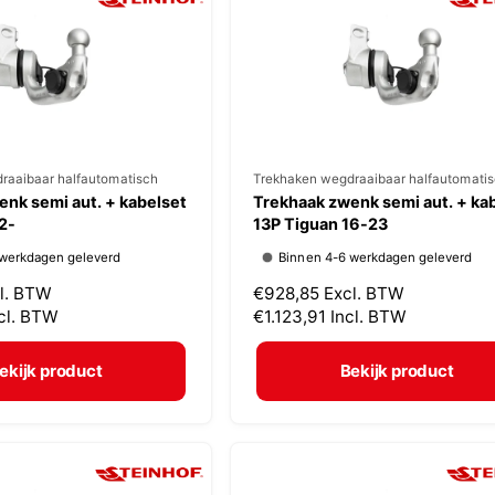
r
i
j
s
raaibaar halfautomatisch
V
Trekhaken wegdraaibaar halfautomati
nk semi aut. + kabelset
Trekhaak zwenk semi aut. + ka
e
2-
13P Tiguan 16-23
r
 werkdagen geleverd
Binnen 4-6 werkdagen geleverd
k
l. BTW
N
€928,85
Excl. BTW
o
cl. BTW
o
€1.123,91
Incl. BTW
p
r
m
e
ekijk product
Bekijk product
a
r
l
:
e
p
r