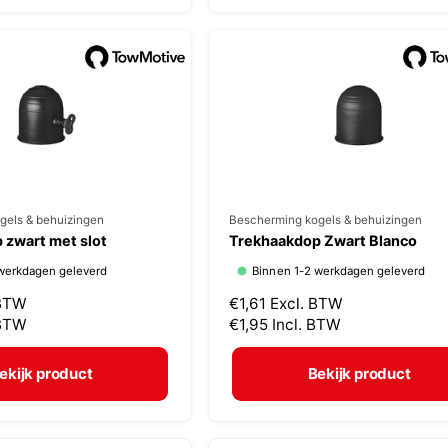
:
e
p
r
i
j
s
gels & behuizingen
V
Bescherming kogels & behuizingen
 zwart met slot
Trekhaakdop Zwart Blanco
e
werkdagen geleverd
Binnen 1-2 werkdagen geleverd
r
 BTW
N
€1,61
Excl. BTW
k
 BTW
o
€1,95
Incl. BTW
o
r
p
m
ekijk product
Bekijk product
a
e
l
r
e
: