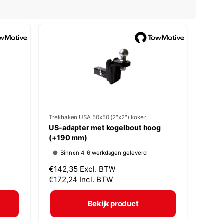
V
Trekhaken USA 50x50 (2"x2") koker
US-adapter met kogelbout hoog
e
(+190 mm)
r
Binnen 4-6 werkdagen geleverd
k
N
€142,35
Excl. BTW
o
o
€172,24
Incl. BTW
p
r
m
e
Bekijk product
a
r
l