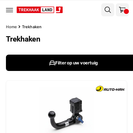
el
r
w
d
e
a
c
g
o
Home
Trekhaken
n
e
t
Trekhaken
n
e
n
t
Filter op uw voertuig