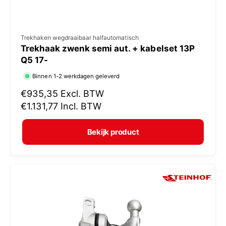
V
Trekhaken wegdraaibaar halfautomatisch
Trekhaak zwenk semi aut. + kabelset 13P
e
Q5 17-
r
Binnen 1-2 werkdagen geleverd
k
N
€935,35
Excl. BTW
o
o
€1.131,77
Incl. BTW
p
r
e
m
Bekijk product
r
a
:
l
e
p
r
i
j