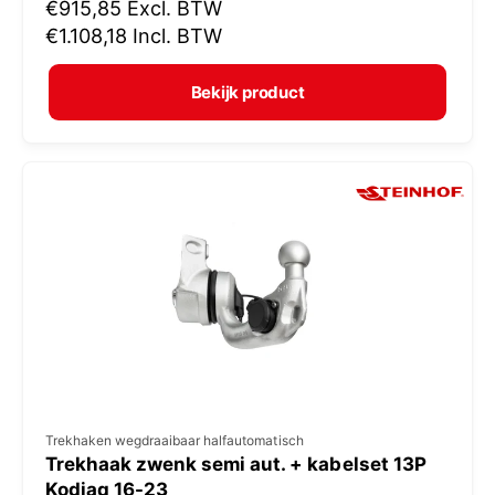
N
€915,85
Excl. BTW
o
o
€1.108,18
Incl. BTW
p
r
e
m
Bekijk product
r
a
:
l
e
p
r
i
j
s
V
Trekhaken wegdraaibaar halfautomatisch
Trekhaak zwenk semi aut. + kabelset 13P
e
Kodiaq 16-23