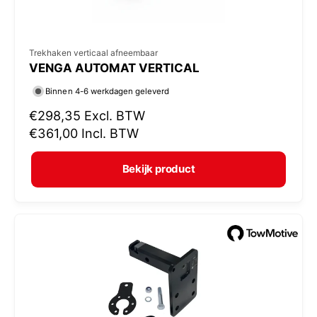
V
Trekhaken verticaal afneembaar
VENGA AUTOMAT VERTICAL
e
r
Binnen 4-6 werkdagen geleverd
k
N
€298,35
Excl. BTW
o
o
€361,00
Incl. BTW
r
p
m
e
Bekijk product
a
r
l
:
e
p
r
i
j
s