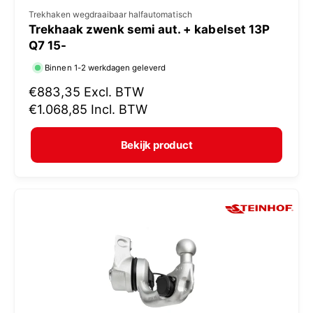
V
Trekhaken wegdraaibaar halfautomatisch
Trekhaak zwenk semi aut. + kabelset 13P
e
Q7 15-
r
Binnen 1-2 werkdagen geleverd
k
N
€883,35
Excl. BTW
o
o
€1.068,85
Incl. BTW
p
r
e
m
Bekijk product
r
a
:
l
e
p
r
i
j
s