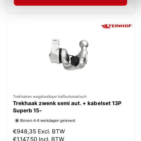
a
:
l
e
p
r
i
j
s
V
Trekhaken wegdraaibaar halfautomatisch
Trekhaak zwenk semi aut. + kabelset 13P
e
Superb 15-
r
Binnen 4-6 werkdagen geleverd
k
N
€948,35
Excl. BTW
o
o
€1.147,50
Incl. BTW
p