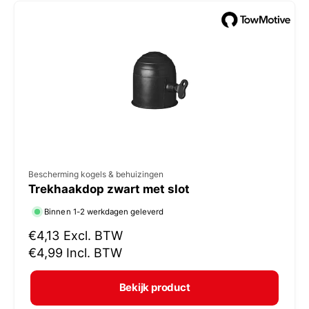
e
p
r
i
j
s
V
Bescherming kogels & behuizingen
Trekhaakdop zwart met slot
e
r
Binnen 1-2 werkdagen geleverd
k
N
€4,13
Excl. BTW
o
o
€4,99
Incl. BTW
r
p
m
e
Bekijk product
a
r