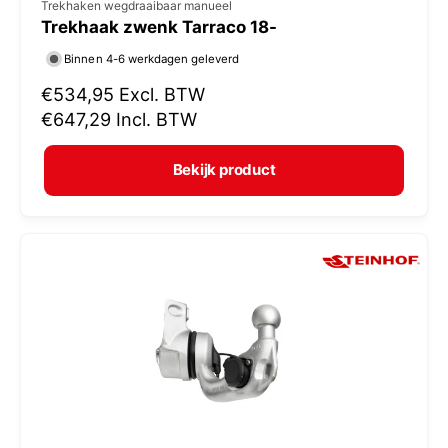
V
Trekhaken wegdraaibaar manueel
Trekhaak zwenk Tarraco 18-
e
r
Binnen 4-6 werkdagen geleverd
k
N
€534,95
Excl. BTW
o
o
€647,29
Incl. BTW
r
p
m
e
Bekijk product
a
r
l
:
e
p
r
i
j
s