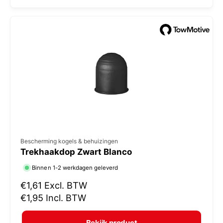
l
:
e
p
r
i
j
s
V
Bescherming kogels & behuizingen
Trekhaakdop Zwart Blanco
e
r
Binnen 1-2 werkdagen geleverd
k
N
€1,61
Excl. BTW
o
o
€1,95
Incl. BTW
r
p
m
e
Bekijk product