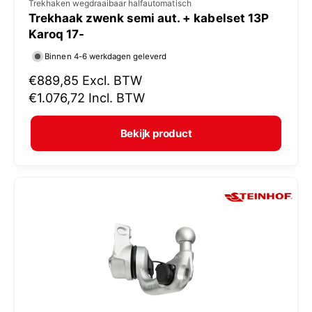
V
Trekhaken wegdraaibaar halfautomatisch
Trekhaak zwenk semi aut. + kabelset 13P
e
Karoq 17-
r
Binnen 4-6 werkdagen geleverd
k
N
€889,85
Excl. BTW
o
o
€1.076,72
Incl. BTW
p
r
e
m
Bekijk product
r
a
:
l
e
p
r
i
j
s