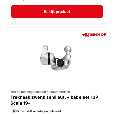
r
e
m
Bekijk product
r
a
:
l
e
p
r
i
j
s
V
Trekhaken wegdraaibaar halfautomatisch
Trekhaak zwenk semi aut. + kabelset 13P
e
Scala 19-
r
Binnen 4-6 werkdagen geleverd
k