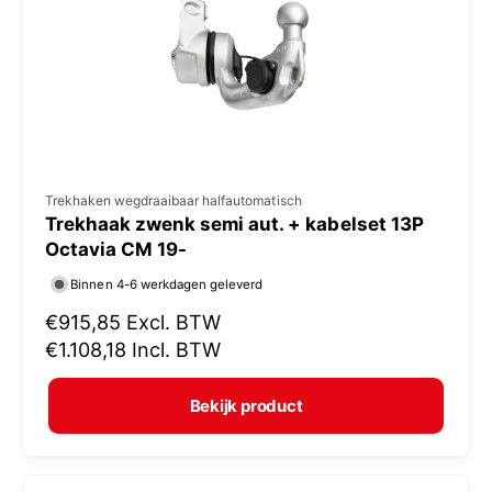
i
j
s
V
Trekhaken wegdraaibaar halfautomatisch
Trekhaak zwenk semi aut. + kabelset 13P
e
Octavia CM 19-
r
Binnen 4-6 werkdagen geleverd
k
N
€915,85
Excl. BTW
o
o
€1.108,18
Incl. BTW
p
r
e
m
Bekijk product
r
a
:
l
e