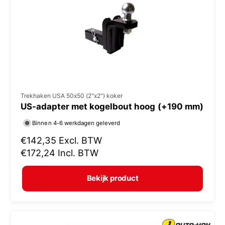
i
j
s
V
Trekhaken USA 50x50 (2"x2") koker
US-adapter met kogelbout hoog (+190 mm)
e
r
Binnen 4-6 werkdagen geleverd
k
N
€142,35
Excl. BTW
o
o
€172,24
Incl. BTW
r
p
m
e
Bekijk product
a
r
l
:
e