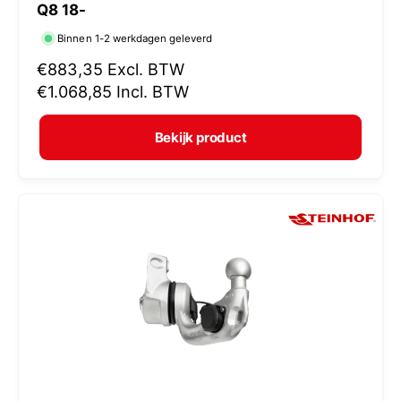
Q8 18-
r
Binnen 1-2 werkdagen geleverd
k
N
€883,35
Excl. BTW
o
o
€1.068,85
Incl. BTW
p
r
e
m
Bekijk product
r
a
:
l
e
p
r
i
j
s