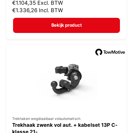
N
€1.104,35
Excl. BTW
o
o
€1.336,26
Incl. BTW
p
r
e
m
Bekijk product
r
a
:
l
e
p
r
i
j
s
V
Trekhaken wegdraaibaar volautomatisch
Trekhaak zwenk vol aut. + kabelset 13P C-
e
klasse 21-