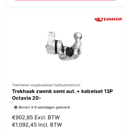
:
l
e
p
r
i
j
s
V
Trekhaken wegdraaibaar halfautomatisch
Trekhaak zwenk semi aut. + kabelset 13P
e
Octavia 20-
r
Binnen 4-6 werkdagen geleverd
k
N
€902,85
Excl. BTW
o
o
€1.092,45
Incl. BTW
p