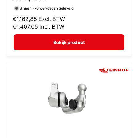
r
Binnen 4-6 werkdagen geleverd
k
N
€1.162,85
Excl. BTW
o
o
€1.407,05
Incl. BTW
p
r
e
m
Bekijk product
r
a
:
l
e
p
r
i
j
s