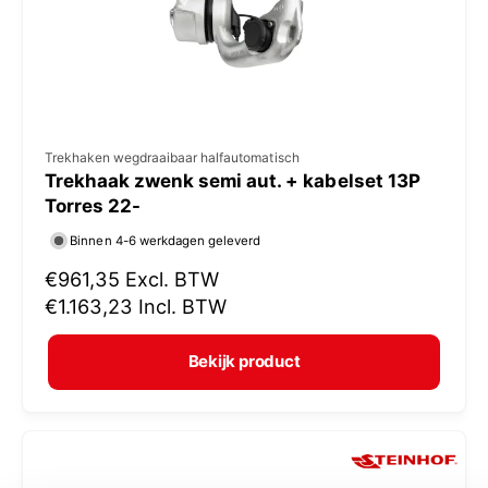
j
s
V
Trekhaken wegdraaibaar halfautomatisch
Trekhaak zwenk semi aut. + kabelset 13P
e
Torres 22-
r
Binnen 4-6 werkdagen geleverd
k
N
€961,35
Excl. BTW
o
o
€1.163,23
Incl. BTW
p
r
e
m
Bekijk product
r
a
:
l
e
p