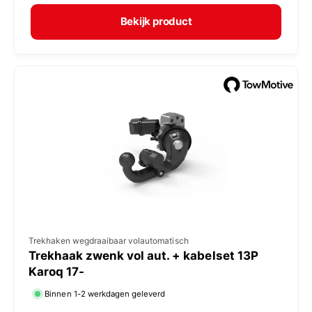
r
p
m
e
Bekijk product
a
r
l
:
e
p
r
i
j
s
V
Trekhaken wegdraaibaar volautomatisch
Trekhaak zwenk vol aut. + kabelset 13P
e
Karoq 17-
r
Binnen 1-2 werkdagen geleverd
k