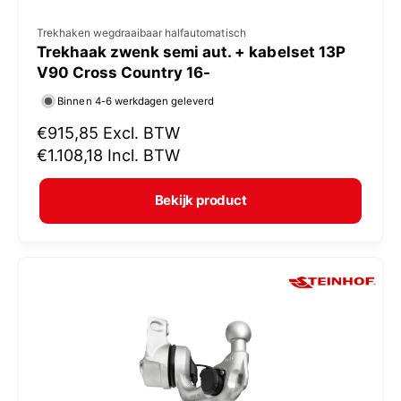
V
Trekhaken wegdraaibaar halfautomatisch
Trekhaak zwenk semi aut. + kabelset 13P
e
V90 Cross Country 16-
r
Binnen 4-6 werkdagen geleverd
k
N
€915,85
Excl. BTW
o
o
€1.108,18
Incl. BTW
p
r
e
m
Bekijk product
r
a
:
l
e
p
r
i
j
s