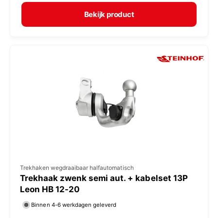
r
e
m
Bekijk product
r
a
:
l
e
p
r
i
j
s
V
Trekhaken wegdraaibaar halfautomatisch
Trekhaak zwenk semi aut. + kabelset 13P
e
Leon HB 12-20
r
Binnen 4-6 werkdagen geleverd
k