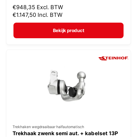
N
€948,35
Excl. BTW
o
o
€1.147,50
Incl. BTW
p
r
e
m
Bekijk product
r
a
:
l
e
p
r
i
j
s
V
Trekhaken wegdraaibaar halfautomatisch
Trekhaak zwenk semi aut. + kabelset 13P
e