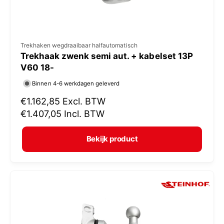
V
Trekhaken wegdraaibaar halfautomatisch
Trekhaak zwenk semi aut. + kabelset 13P
e
V60 18-
r
Binnen 4-6 werkdagen geleverd
k
N
€1.162,85
Excl. BTW
o
o
€1.407,05
Incl. BTW
p
r
e
m
Bekijk product
r
a
:
l
e
p
r
i