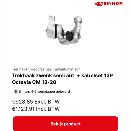
p
r
i
j
s
V
Trekhaken wegdraaibaar halfautomatisch
Trekhaak zwenk semi aut. + kabelset 13P
e
Octavia CM 13-20
r
Binnen 4-6 werkdagen geleverd
k
N
€928,85
Excl. BTW
o
o
€1.123,91
Incl. BTW
p
r
e
m
Bekijk product
r
a