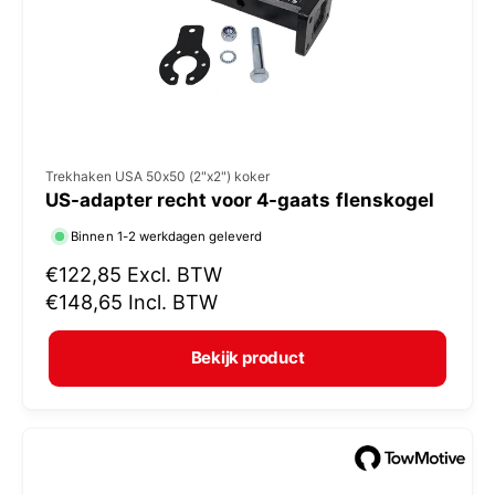
j
s
V
Trekhaken USA 50x50 (2"x2") koker
US-adapter recht voor 4-gaats flenskogel
e
r
Binnen 1-2 werkdagen geleverd
k
N
€122,85
Excl. BTW
o
o
€148,65
Incl. BTW
r
p
m
e
Bekijk product
a
r
l
:
e
p
r