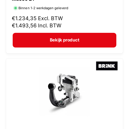
r
Binnen 1-2 werkdagen geleverd
k
N
€1.234,35
Excl. BTW
o
o
€1.493,56
Incl. BTW
p
r
e
m
Bekijk product
r
a
:
l
e
p
r
i
j
s