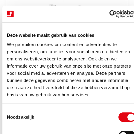
r
i
j
s
Deze website maakt gebruik van cookies
We gebruiken cookies om content en advertenties te
personaliseren, om functies voor social media te bieden en
om ons websiteverkeer te analyseren. Ook delen we
V
Trekhaken wegdraaibaar halfautomatisch
Trekhaak zwenk semi aut. + kabelset 13P
informatie over uw gebruik van onze site met onze partners
e
Tiguan 16-23
voor social media, adverteren en analyse. Deze partners
r
kunnen deze gegevens combineren met andere informatie
Binnen 4-6 werkdagen geleverd
k
die u aan ze heeft verstrekt of die ze hebben verzameld op
N
€1.162,85
Excl. BTW
o
basis van uw gebruik van hun services.
o
€1.407,05
Incl. BTW
p
r
e
T
m
Bekijk product
r
Noodzakelijk
o
a
:
e
l
s