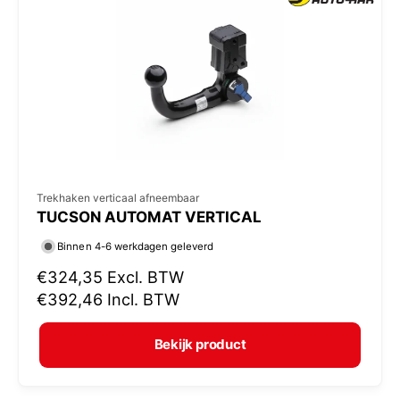
p
r
i
j
s
V
Trekhaken verticaal afneembaar
TUCSON AUTOMAT VERTICAL
e
r
Binnen 4-6 werkdagen geleverd
k
N
€324,35
Excl. BTW
o
o
€392,46
Incl. BTW
r
p
m
e
Bekijk product
a
r
l
: