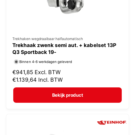
s
V
Trekhaken wegdraaibaar halfautomatisch
Trekhaak zwenk semi aut. + kabelset 13P
e
Q3 Sportback 19-
r
Binnen 4-6 werkdagen geleverd
k
N
€941,85
Excl. BTW
o
o
€1.139,64
Incl. BTW
p
r
e
m
Bekijk product
r
a
:
l
e
p
r