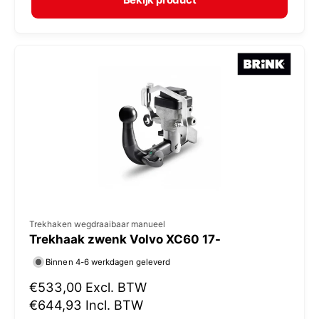
a
r
l
:
e
p
r
i
j
s
V
Trekhaken wegdraaibaar manueel
Trekhaak zwenk Volvo XC60 17-
e
r
Binnen 4-6 werkdagen geleverd
k
N
€533,00
Excl. BTW
o
o
€644,93
Incl. BTW