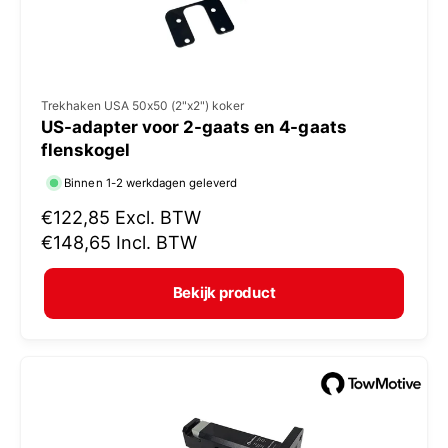
V
Trekhaken USA 50x50 (2"x2") koker
US-adapter voor 2-gaats en 4-gaats
e
flenskogel
r
Binnen 1-2 werkdagen geleverd
k
N
€122,85
Excl. BTW
o
o
€148,65
Incl. BTW
p
r
e
m
Bekijk product
r
a
:
l
e
p
r
i