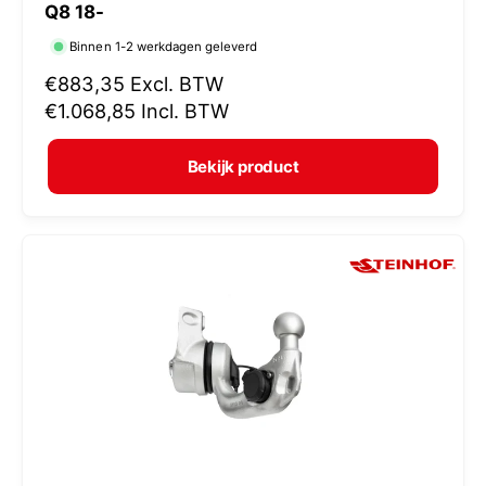
Q8 18-
r
Binnen 1-2 werkdagen geleverd
k
N
€883,35
Excl. BTW
o
o
€1.068,85
Incl. BTW
p
r
e
m
Bekijk product
r
a
:
l
e
p
r
i
j
s