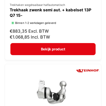
V
Trekhaken wegdraaibaar halfautomatisch
Trekhaak zwenk semi aut. + kabelset 13P
e
Q7 15-
r
Binnen 1-2 werkdagen geleverd
k
N
€883,35
Excl. BTW
o
o
€1.068,85
Incl. BTW
p
r
e
m
Bekijk product
r
a
:
l
e
p
r
i
j
s