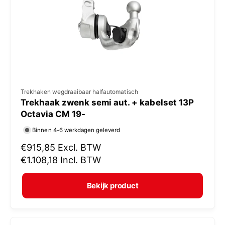
i
j
s
V
Trekhaken wegdraaibaar halfautomatisch
Trekhaak zwenk semi aut. + kabelset 13P
e
Octavia CM 19-
r
Binnen 4-6 werkdagen geleverd
k
N
€915,85
Excl. BTW
o
o
€1.108,18
Incl. BTW
p
r
e
m
Bekijk product
r
a
:
l
e