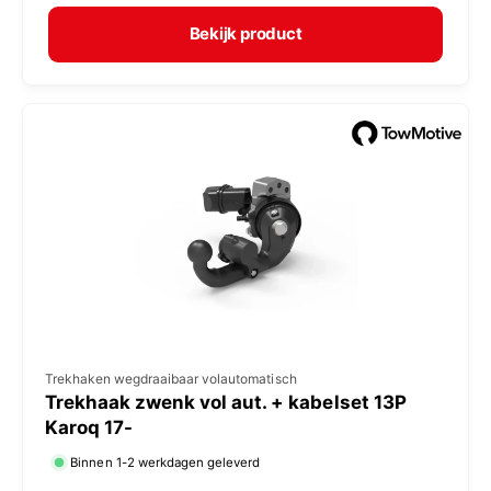
r
p
m
e
Bekijk product
a
r
l
:
e
p
r
i
j
s
V
Trekhaken wegdraaibaar volautomatisch
Trekhaak zwenk vol aut. + kabelset 13P
e
Karoq 17-
r
Binnen 1-2 werkdagen geleverd
k