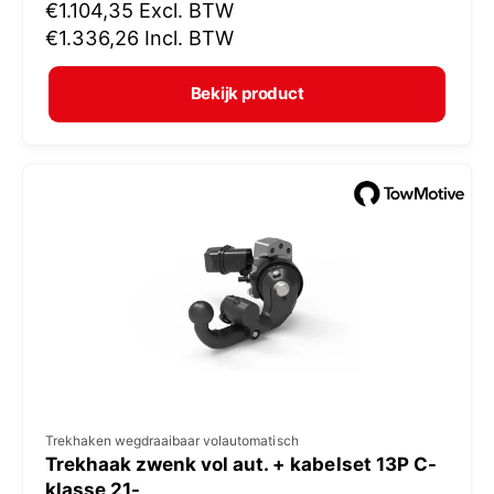
N
€1.104,35
Excl. BTW
o
o
€1.336,26
Incl. BTW
p
r
e
m
Bekijk product
r
a
:
l
e
p
r
i
j
s
V
Trekhaken wegdraaibaar volautomatisch
Trekhaak zwenk vol aut. + kabelset 13P C-
e
klasse 21-