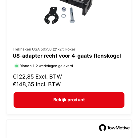
j
s
V
Trekhaken USA 50x50 (2"x2") koker
US-adapter recht voor 4-gaats flenskogel
e
r
Binnen 1-2 werkdagen geleverd
k
N
€122,85
Excl. BTW
o
o
€148,65
Incl. BTW
r
p
m
e
Bekijk product
a
r
l
:
e
p
r