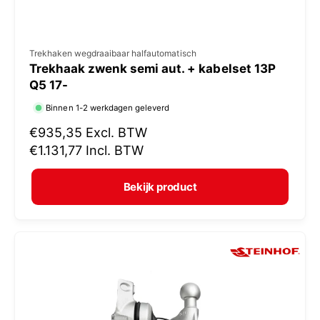
V
Trekhaken wegdraaibaar halfautomatisch
Trekhaak zwenk semi aut. + kabelset 13P
e
Q5 17-
r
Binnen 1-2 werkdagen geleverd
k
N
€935,35
Excl. BTW
o
o
€1.131,77
Incl. BTW
p
r
e
m
Bekijk product
r
a
:
l
e
p
r
i
j