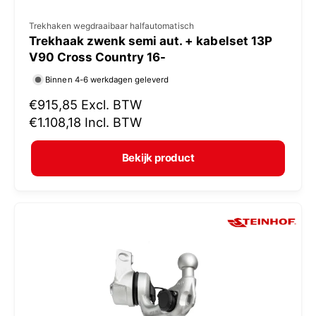
V
Trekhaken wegdraaibaar halfautomatisch
Trekhaak zwenk semi aut. + kabelset 13P
e
V90 Cross Country 16-
r
Binnen 4-6 werkdagen geleverd
k
N
€915,85
Excl. BTW
o
o
€1.108,18
Incl. BTW
p
r
e
m
Bekijk product
r
a
:
l
e
p
r
i
j
s