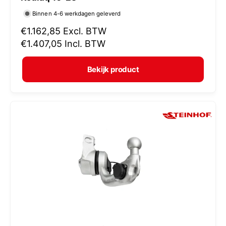
r
Binnen 4-6 werkdagen geleverd
k
N
€1.162,85
Excl. BTW
o
o
€1.407,05
Incl. BTW
p
r
e
m
Bekijk product
r
a
:
l
e
p
r
i
j
s