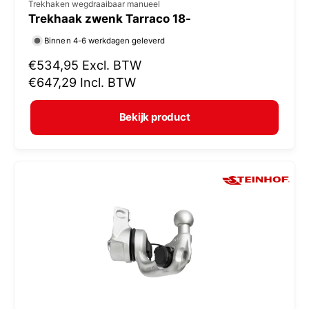
V
Trekhaken wegdraaibaar manueel
Trekhaak zwenk Tarraco 18-
e
r
Binnen 4-6 werkdagen geleverd
k
N
€534,95
Excl. BTW
o
o
€647,29
Incl. BTW
r
p
m
e
Bekijk product
a
r
l
:
e
p
r
i
j
s