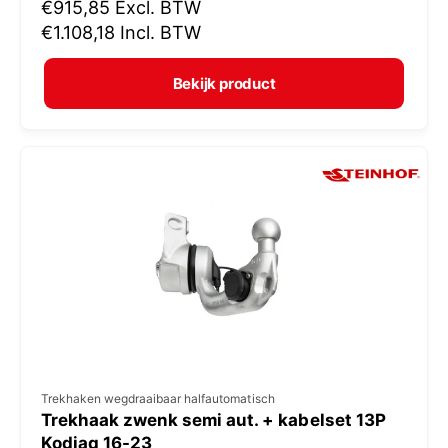
N
€915,85
Excl. BTW
o
o
€1.108,18
Incl. BTW
p
r
e
m
Bekijk product
r
a
:
l
e
p
r
i
j
s
V
Trekhaken wegdraaibaar halfautomatisch
Trekhaak zwenk semi aut. + kabelset 13P
e
Kodiaq 16-23