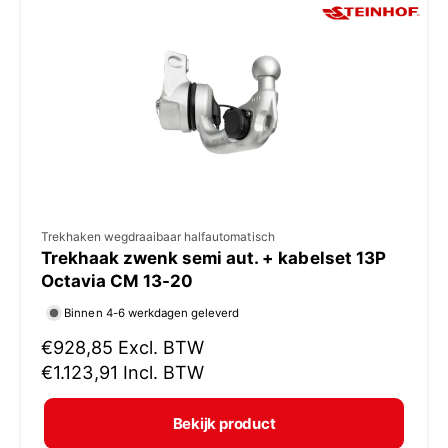
p
r
i
j
s
V
Trekhaken wegdraaibaar halfautomatisch
Trekhaak zwenk semi aut. + kabelset 13P
e
Octavia CM 13-20
r
Binnen 4-6 werkdagen geleverd
k
N
€928,85
Excl. BTW
o
o
€1.123,91
Incl. BTW
p
r
e
m
Bekijk product
r
a