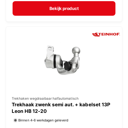
r
e
m
Bekijk product
r
a
:
l
e
p
r
i
j
s
V
Trekhaken wegdraaibaar halfautomatisch
Trekhaak zwenk semi aut. + kabelset 13P
e
Leon HB 12-20
r
Binnen 4-6 werkdagen geleverd
k