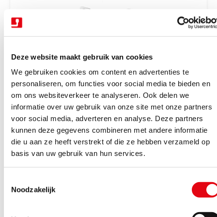
r
i
j
s
Deze website maakt gebruik van cookies
We gebruiken cookies om content en advertenties te
personaliseren, om functies voor social media te bieden en
om ons websiteverkeer te analyseren. Ook delen we
V
Trekhaken wegdraaibaar halfautomatisch
Trekhaak zwenk semi aut. + kabelset 13P
informatie over uw gebruik van onze site met onze partners
e
Tiguan 16-23
voor social media, adverteren en analyse. Deze partners
r
kunnen deze gegevens combineren met andere informatie
Binnen 4-6 werkdagen geleverd
k
die u aan ze heeft verstrekt of die ze hebben verzameld op
N
€1.162,85
Excl. BTW
o
basis van uw gebruik van hun services.
o
€1.407,05
Incl. BTW
p
r
e
T
m
Bekijk product
r
Noodzakelijk
o
a
:
e
l
s