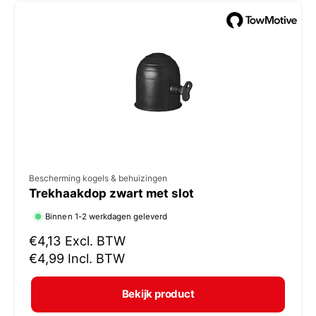
e
p
r
i
j
s
V
Bescherming kogels & behuizingen
Trekhaakdop zwart met slot
e
r
Binnen 1-2 werkdagen geleverd
k
N
€4,13
Excl. BTW
o
o
€4,99
Incl. BTW
r
p
m
e
Bekijk product
a
r