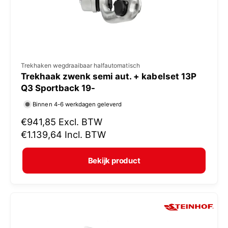
s
V
Trekhaken wegdraaibaar halfautomatisch
Trekhaak zwenk semi aut. + kabelset 13P
e
Q3 Sportback 19-
r
Binnen 4-6 werkdagen geleverd
k
N
€941,85
Excl. BTW
o
o
€1.139,64
Incl. BTW
p
r
e
m
Bekijk product
r
a
:
l
e
p
r