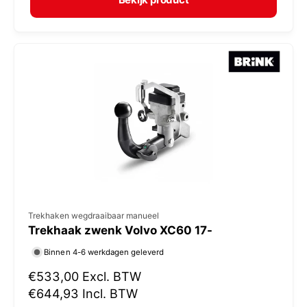
a
r
l
:
e
p
r
i
j
s
V
Trekhaken wegdraaibaar manueel
Trekhaak zwenk Volvo XC60 17-
e
r
Binnen 4-6 werkdagen geleverd
k
N
€533,00
Excl. BTW
o
o
€644,93
Incl. BTW