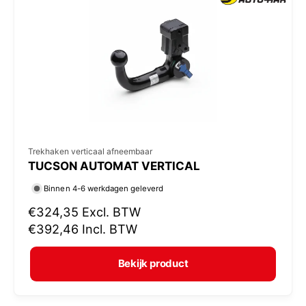
p
r
i
j
s
V
Trekhaken verticaal afneembaar
TUCSON AUTOMAT VERTICAL
e
r
Binnen 4-6 werkdagen geleverd
k
N
€324,35
Excl. BTW
o
o
€392,46
Incl. BTW
r
p
m
e
Bekijk product
a
r
l
: