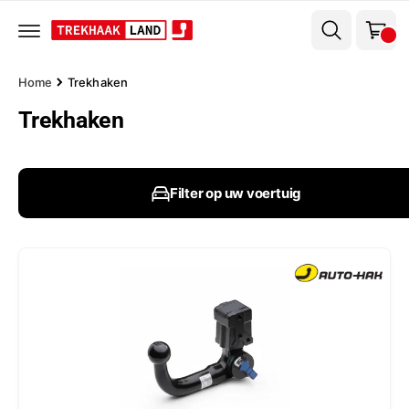
el
r
w
d
e
a
c
g
o
Home
Trekhaken
n
e
t
Trekhaken
n
e
n
t
Filter op uw voertuig