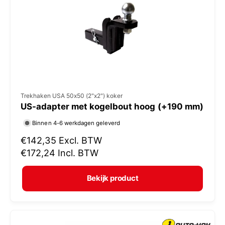
i
j
s
V
Trekhaken USA 50x50 (2"x2") koker
US-adapter met kogelbout hoog (+190 mm)
e
r
Binnen 4-6 werkdagen geleverd
k
N
€142,35
Excl. BTW
o
o
€172,24
Incl. BTW
r
p
m
e
Bekijk product
a
r
l
:
e