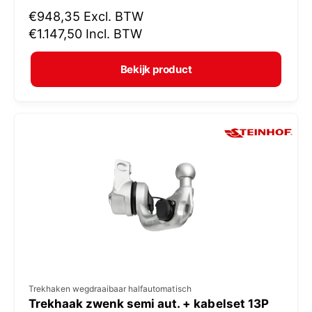
N
€948,35
Excl. BTW
o
o
€1.147,50
Incl. BTW
p
r
e
m
Bekijk product
r
a
:
l
e
p
r
i
j
s
V
Trekhaken wegdraaibaar halfautomatisch
Trekhaak zwenk semi aut. + kabelset 13P
e