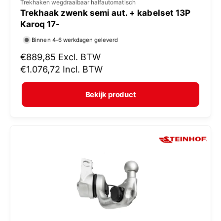
V
Trekhaken wegdraaibaar halfautomatisch
Trekhaak zwenk semi aut. + kabelset 13P
e
Karoq 17-
r
Binnen 4-6 werkdagen geleverd
k
N
€889,85
Excl. BTW
o
o
€1.076,72
Incl. BTW
p
r
e
m
Bekijk product
r
a
:
l
e
p
r
i
j
s