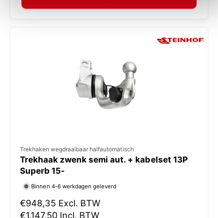
a
:
l
e
p
r
i
j
s
V
Trekhaken wegdraaibaar halfautomatisch
Trekhaak zwenk semi aut. + kabelset 13P
e
Superb 15-
r
Binnen 4-6 werkdagen geleverd
k
N
€948,35
Excl. BTW
o
o
€1.147,50
Incl. BTW
p