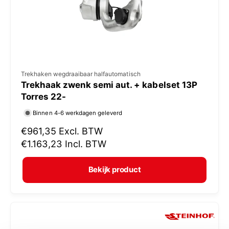
j
s
V
Trekhaken wegdraaibaar halfautomatisch
Trekhaak zwenk semi aut. + kabelset 13P
e
Torres 22-
r
Binnen 4-6 werkdagen geleverd
k
N
€961,35
Excl. BTW
o
o
€1.163,23
Incl. BTW
p
r
e
m
Bekijk product
r
a
:
l
e
p