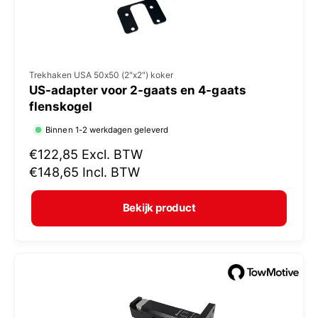
V
Trekhaken USA 50x50 (2"x2") koker
US-adapter voor 2-gaats en 4-gaats
e
flenskogel
r
Binnen 1-2 werkdagen geleverd
k
N
€122,85
Excl. BTW
o
o
€148,65
Incl. BTW
p
r
e
m
Bekijk product
r
a
:
l
e
p
r
i