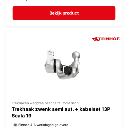
r
e
m
Bekijk product
r
a
:
l
e
p
r
i
j
s
V
Trekhaken wegdraaibaar halfautomatisch
Trekhaak zwenk semi aut. + kabelset 13P
e
Scala 19-
r
Binnen 4-6 werkdagen geleverd
k