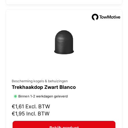
l
:
e
p
r
i
j
s
V
Bescherming kogels & behuizingen
Trekhaakdop Zwart Blanco
e
r
Binnen 1-2 werkdagen geleverd
k
N
€1,61
Excl. BTW
o
o
€1,95
Incl. BTW
r
p
m
e
Bekijk product