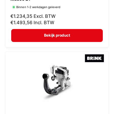
r
Binnen 1-2 werkdagen geleverd
k
N
€1.234,35
Excl. BTW
o
o
€1.493,56
Incl. BTW
p
r
e
m
Bekijk product
r
a
:
l
e
p
r
i
j
s