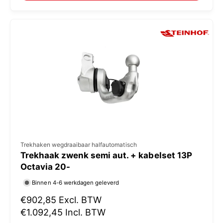
:
l
e
p
r
i
j
s
V
Trekhaken wegdraaibaar halfautomatisch
Trekhaak zwenk semi aut. + kabelset 13P
e
Octavia 20-
r
Binnen 4-6 werkdagen geleverd
k
N
€902,85
Excl. BTW
o
o
€1.092,45
Incl. BTW
p