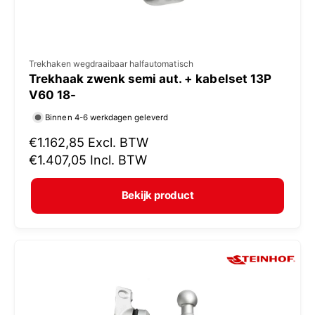
V
Trekhaken wegdraaibaar halfautomatisch
Trekhaak zwenk semi aut. + kabelset 13P
e
V60 18-
r
Binnen 4-6 werkdagen geleverd
k
N
€1.162,85
Excl. BTW
o
o
€1.407,05
Incl. BTW
p
r
e
m
Bekijk product
r
a
:
l
e
p
r
i