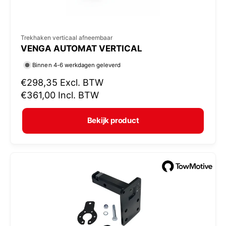
V
Trekhaken verticaal afneembaar
VENGA AUTOMAT VERTICAL
e
r
Binnen 4-6 werkdagen geleverd
k
N
€298,35
Excl. BTW
o
o
€361,00
Incl. BTW
r
p
m
e
Bekijk product
a
r
l
:
e
p
r
i
j
s