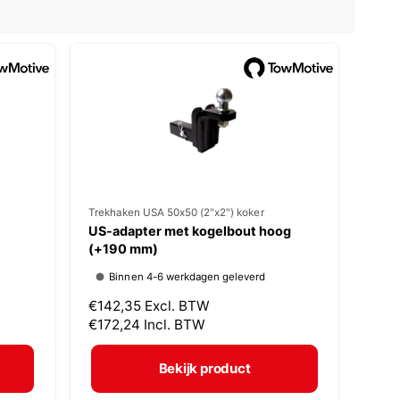
V
Trekhaken USA 50x50 (2"x2") koker
US-adapter met kogelbout hoog
e
(+190 mm)
r
Binnen 4-6 werkdagen geleverd
k
N
€142,35
Excl. BTW
o
o
€172,24
Incl. BTW
p
r
m
e
Bekijk product
a
r
l