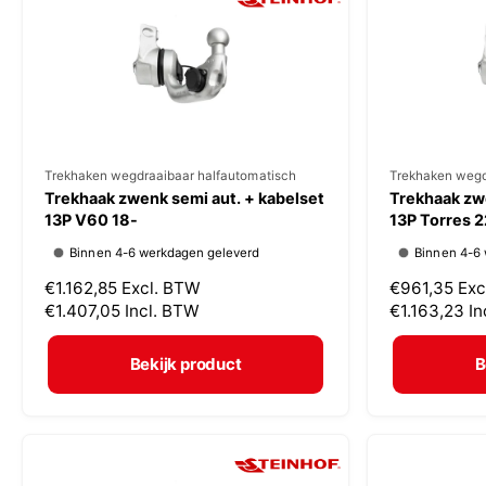
r
r
i
i
j
j
s
s
V
Trekhaken wegdraaibaar halfautomatisch
V
Trekhaken wegd
Trekhaak zwenk semi aut. + kabelset
Trekhaak zwe
e
e
13P V60 18-
13P Torres 2
r
r
Binnen 4-6 werkdagen geleverd
Binnen 4-6
k
k
N
€1.162,85
Excl. BTW
N
€961,35
Exc
o
o
o
€1.407,05
Incl. BTW
o
€1.163,23
In
p
p
r
r
m
m
e
e
Bekijk product
B
a
a
r
r
l
l
:
:
e
e
p
p
r
r