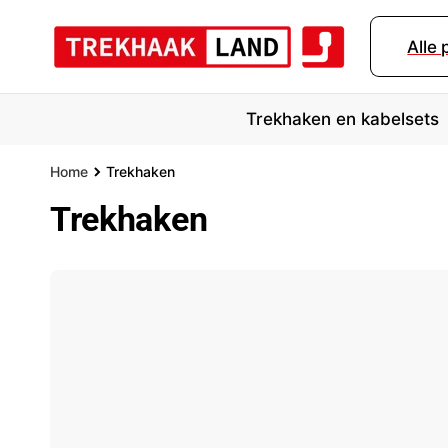
r
d
Alle
e
c
o
n
Trekhaken en kabelsets
t
e
n
Home
Trekhaken
t
Trekhaken
Merk
Bouwjaar
Mo