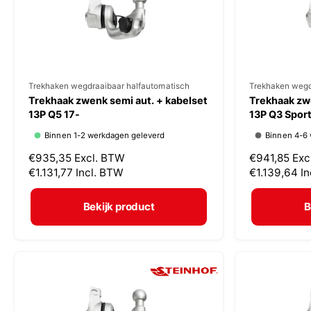
j
j
s
s
V
Trekhaken wegdraaibaar halfautomatisch
V
Trekhaken wegd
Trekhaak zwenk semi aut. + kabelset
Trekhaak zwe
e
e
13P Q5 17-
13P Q3 Spor
r
r
Binnen 1-2 werkdagen geleverd
Binnen 4-6
k
k
N
€935,35
Excl. BTW
N
€941,85
Exc
o
o
o
€1.131,77
Incl. BTW
o
€1.139,64
I
p
p
r
r
m
m
e
e
Bekijk product
B
a
a
r
r
l
l
:
:
e
e
p
p
r
r
i
i
j
j