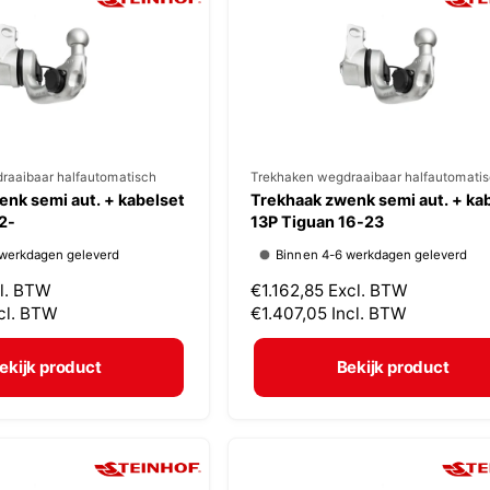
r
i
j
s
raaibaar halfautomatisch
V
Trekhaken wegdraaibaar halfautomati
nk semi aut. + kabelset
Trekhaak zwenk semi aut. + ka
e
2-
13P Tiguan 16-23
r
 werkdagen geleverd
Binnen 4-6 werkdagen geleverd
k
l. BTW
N
€1.162,85
Excl. BTW
o
cl. BTW
o
€1.407,05
Incl. BTW
p
r
m
e
ekijk product
Bekijk product
a
r
l
:
e
p
r