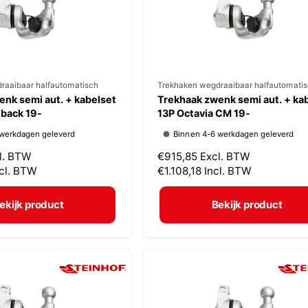
j
s
raaibaar halfautomatisch
V
Trekhaken wegdraaibaar halfautomati
nk semi aut. + kabelset
Trekhaak zwenk semi aut. + ka
e
tback 19-
13P Octavia CM 19-
r
 werkdagen geleverd
Binnen 4-6 werkdagen geleverd
k
l. BTW
N
€915,85
Excl. BTW
o
ncl. BTW
o
€1.108,18
Incl. BTW
p
r
m
e
ekijk product
Bekijk product
a
r
l
:
e
p
r
i
j