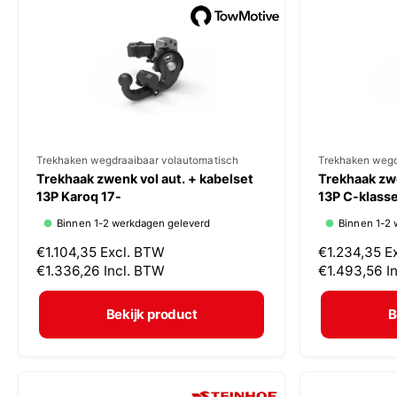
p
p
r
r
i
i
j
j
s
s
V
Trekhaken wegdraaibaar volautomatisch
V
Trekhaken wegd
Trekhaak zwenk vol aut. + kabelset
Trekhaak zwe
e
e
13P Karoq 17-
13P C-klasse
r
r
Binnen 1-2 werkdagen geleverd
Binnen 1-2 
k
k
N
€1.104,35
Excl. BTW
N
€1.234,35
E
o
o
o
€1.336,26
Incl. BTW
o
€1.493,56
I
p
p
r
r
m
m
e
e
Bekijk product
B
a
a
r
r
l
l
:
:
e
e
p
p