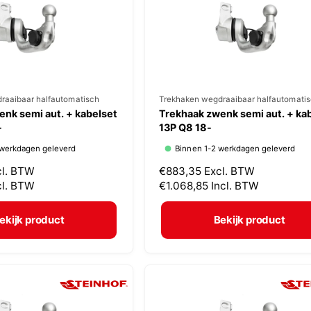
i
j
s
raaibaar halfautomatisch
V
Trekhaken wegdraaibaar halfautomati
nk semi aut. + kabelset
Trekhaak zwenk semi aut. + ka
e
-
13P Q8 18-
r
 werkdagen geleverd
Binnen 1-2 werkdagen geleverd
k
cl. BTW
N
€883,35
Excl. BTW
o
cl. BTW
o
€1.068,85
Incl. BTW
p
r
m
e
ekijk product
Bekijk product
a
r
l
:
e
p
r
i