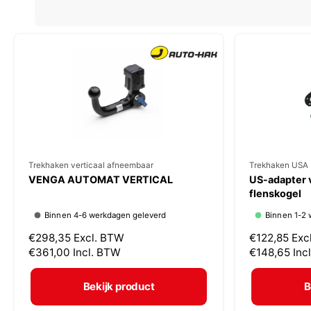
V
Trekhaken verticaal afneembaar
V
Trekhaken USA 
VENGA AUTOMAT VERTICAL
US-adapter 
e
e
flenskogel
r
r
Binnen 4-6 werkdagen geleverd
Binnen 1-2 
k
k
N
€298,35
Excl. BTW
N
€122,85
Exc
o
o
o
€361,00
Incl. BTW
o
€148,65
Inc
p
p
r
r
m
m
e
e
Bekijk product
B
a
a
r
r
l
l