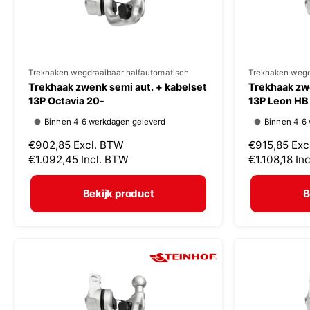
s
s
V
Trekhaken wegdraaibaar halfautomatisch
V
Trekhaken wegd
Trekhaak zwenk semi aut. + kabelset
Trekhaak zwe
e
e
13P Octavia 20-
13P Leon HB
r
r
Binnen 4-6 werkdagen geleverd
Binnen 4-6
k
k
N
€902,85
Excl. BTW
N
€915,85
Exc
o
o
o
€1.092,45
Incl. BTW
o
€1.108,18
In
p
p
r
r
m
m
e
e
Bekijk product
B
a
a
r
r
l
l
:
:
e
e
p
p
r
r
i
i
j
j
s
s