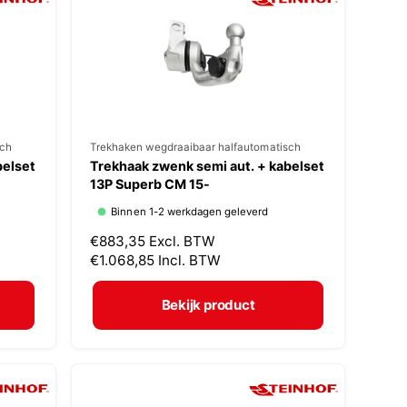
r
i
j
s
sch
V
Trekhaken wegdraaibaar halfautomatisch
belset
Trekhaak zwenk semi aut. + kabelset
e
13P Superb CM 15-
r
Binnen 1-2 werkdagen geleverd
k
N
€883,35
Excl. BTW
o
o
€1.068,85
Incl. BTW
p
r
m
e
Bekijk product
a
r
l
:
e
p
r