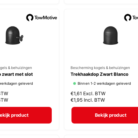
:
e
p
r
i
j
s
gels & behuizingen
V
Bescherming kogels & behuizingen
 zwart met slot
Trekhaakdop Zwart Blanco
e
werkdagen geleverd
Binnen 1-2 werkdagen geleverd
r
 BTW
N
€1,61
Excl. BTW
k
 BTW
o
€1,95
Incl. BTW
o
r
p
m
ekijk product
Bekijk product
a
e
l
r
e
: