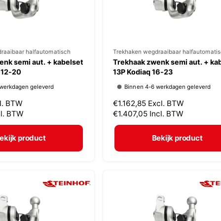
s
raaibaar halfautomatisch
V
Trekhaken wegdraaibaar halfautomati
nk semi aut. + kabelset
Trekhaak zwenk semi aut. + ka
e
 12-20
13P Kodiaq 16-23
r
 werkdagen geleverd
Binnen 4-6 werkdagen geleverd
k
l. BTW
N
€1.162,85
Excl. BTW
o
cl. BTW
o
€1.407,05
Incl. BTW
p
r
m
e
ekijk product
Bekijk product
a
r
l
:
e
p
r
i
j
s