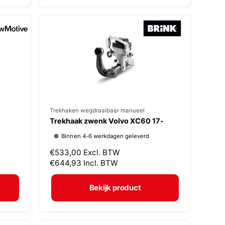
:
e
p
r
i
j
s
V
Trekhaken wegdraaibaar manueel
Trekhaak zwenk Volvo XC60 17-
e
Binnen 4-6 werkdagen geleverd
r
N
€533,00
Excl. BTW
k
o
€644,93
Incl. BTW
o
r
p
m
Bekijk product
a
e
l
r
e
: