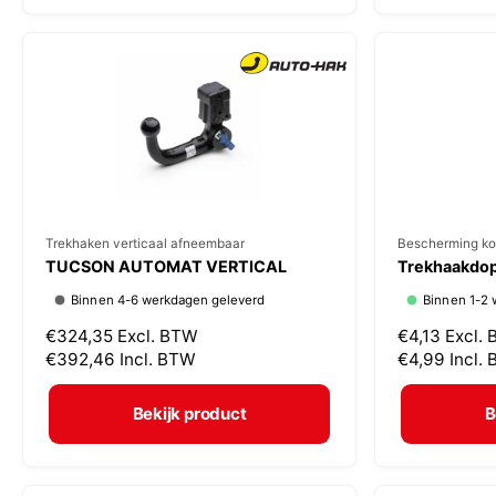
:
:
e
e
p
p
r
r
i
i
j
j
s
s
V
Trekhaken verticaal afneembaar
V
Bescherming ko
TUCSON AUTOMAT VERTICAL
Trekhaakdop
e
e
Binnen 4-6 werkdagen geleverd
Binnen 1-2 
r
r
N
€324,35
Excl. BTW
N
€4,13
Excl.
k
k
o
€392,46
Incl. BTW
o
€4,99
Incl.
o
o
r
r
p
p
m
m
Bekijk product
B
a
a
e
e
l
l
r
r
e
e
:
: