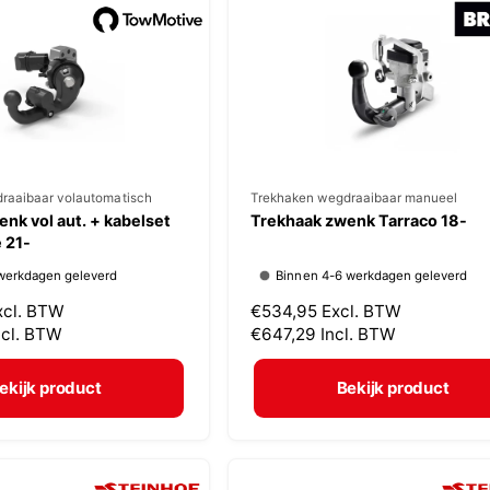
p
r
i
j
s
raaibaar volautomatisch
V
Trekhaken wegdraaibaar manueel
nk vol aut. + kabelset
Trekhaak zwenk Tarraco 18-
e
 21-
r
werkdagen geleverd
Binnen 4-6 werkdagen geleverd
k
xcl. BTW
N
€534,95
Excl. BTW
o
ncl. BTW
o
€647,29
Incl. BTW
p
r
m
e
ekijk product
Bekijk product
a
r
l
:
e
p