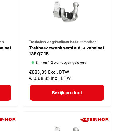
i
j
s
sch
V
Trekhaken wegdraaibaar halfautomatisch
belset
Trekhaak zwenk semi aut. + kabelset
e
13P Q7 15-
r
Binnen 1-2 werkdagen geleverd
k
N
€883,35
Excl. BTW
o
o
€1.068,85
Incl. BTW
p
r
m
e
Bekijk product
a
r
l
:
e
p
r
i