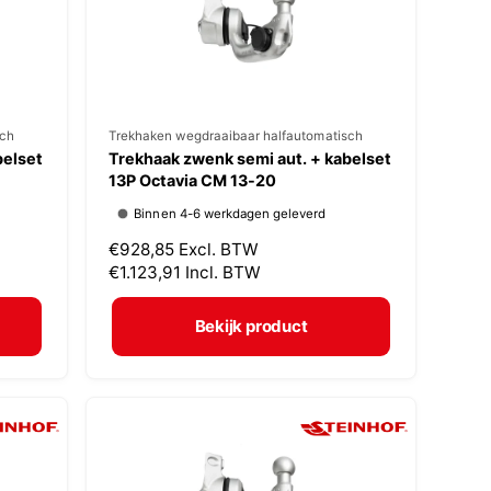
j
s
sch
V
Trekhaken wegdraaibaar halfautomatisch
belset
Trekhaak zwenk semi aut. + kabelset
e
13P Octavia CM 13-20
r
Binnen 4-6 werkdagen geleverd
k
N
€928,85
Excl. BTW
o
o
€1.123,91
Incl. BTW
p
r
m
e
Bekijk product
a
r
l
:
e
p
r
i
j