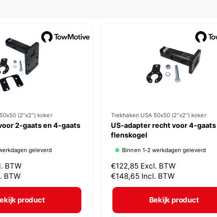
l
50x50 (2"x2") koker
V
Trekhaken USA 50x50 (2"x2") koker
voor 2-gaats en 4-gaats
US-adapter recht voor 4-gaats
e
flenskogel
r
werkdagen geleverd
Binnen 1-2 werkdagen geleverd
k
l. BTW
N
€122,85
Excl. BTW
o
l. BTW
o
€148,65
Incl. BTW
p
r
m
e
ekijk product
Bekijk product
a
r
l