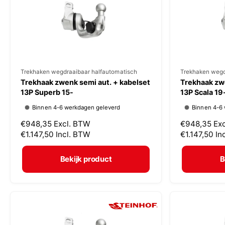
i
i
j
j
s
s
V
Trekhaken wegdraaibaar halfautomatisch
V
Trekhaken wegd
Trekhaak zwenk semi aut. + kabelset
Trekhaak zwe
e
e
13P Superb 15-
13P Scala 19
r
r
Binnen 4-6 werkdagen geleverd
Binnen 4-6
k
k
N
€948,35
Excl. BTW
N
€948,35
Ex
o
o
o
€1.147,50
Incl. BTW
o
€1.147,50
In
p
p
r
r
m
m
e
e
Bekijk product
B
a
a
r
r
l
l
:
:
e
e
p
p
r
r
i
i