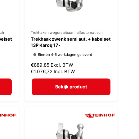
s
sch
V
Trekhaken wegdraaibaar halfautomatisch
belset
Trekhaak zwenk semi aut. + kabelset
e
13P Karoq 17-
r
Binnen 4-6 werkdagen geleverd
k
N
€889,85
Excl. BTW
o
o
€1.076,72
Incl. BTW
p
r
m
e
Bekijk product
a
r
l
:
e
p
r
i
j
s