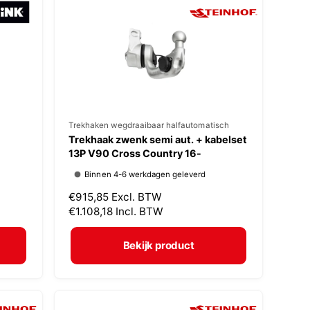
p
r
i
j
s
V
Trekhaken wegdraaibaar halfautomatisch
Trekhaak zwenk semi aut. + kabelset
e
13P V90 Cross Country 16-
r
Binnen 4-6 werkdagen geleverd
k
N
€915,85
Excl. BTW
o
o
€1.108,18
Incl. BTW
p
r
m
e
Bekijk product
a
r
l
:
e
p