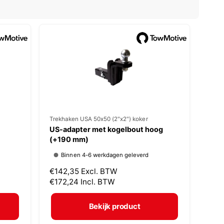
V
Trekhaken USA 50x50 (2"x2") koker
US-adapter met kogelbout hoog
e
(+190 mm)
r
Binnen 4-6 werkdagen geleverd
k
N
€142,35
Excl. BTW
o
o
€172,24
Incl. BTW
p
r
m
e
Bekijk product
a
r
l