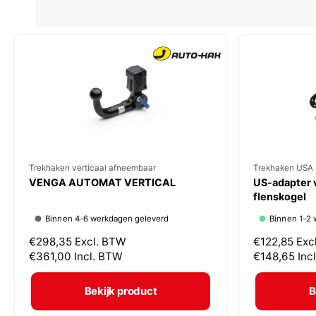
V
Trekhaken verticaal afneembaar
V
Trekhaken USA 
VENGA AUTOMAT VERTICAL
US-adapter 
e
e
flenskogel
r
r
Binnen 4-6 werkdagen geleverd
Binnen 1-2 
k
k
N
€298,35
Excl. BTW
N
€122,85
Exc
o
o
o
€361,00
Incl. BTW
o
€148,65
Inc
p
p
r
r
m
m
e
e
Bekijk product
B
a
a
r
r
l
l