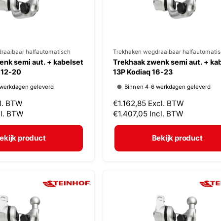
s
raaibaar halfautomatisch
V
Trekhaken wegdraaibaar halfautomati
nk semi aut. + kabelset
Trekhaak zwenk semi aut. + ka
e
 12-20
13P Kodiaq 16-23
r
 werkdagen geleverd
Binnen 4-6 werkdagen geleverd
k
l. BTW
N
€1.162,85
Excl. BTW
o
cl. BTW
o
€1.407,05
Incl. BTW
p
r
m
e
ekijk product
Bekijk product
a
r
l
:
e
p
r
i
j
s