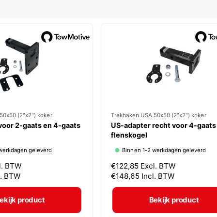
l
50x50 (2"x2") koker
V
Trekhaken USA 50x50 (2"x2") koker
voor 2-gaats en 4-gaats
US-adapter recht voor 4-gaats
e
flenskogel
r
werkdagen geleverd
Binnen 1-2 werkdagen geleverd
k
l. BTW
N
€122,85
Excl. BTW
o
l. BTW
o
€148,65
Incl. BTW
p
r
m
e
ekijk product
Bekijk product
a
r
l