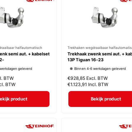
r
i
j
s
raaibaar halfautomatisch
V
Trekhaken wegdraaibaar halfautomati
nk semi aut. + kabelset
Trekhaak zwenk semi aut. + ka
e
2-
13P Tiguan 16-23
r
 werkdagen geleverd
Binnen 4-6 werkdagen geleverd
k
l. BTW
N
€928,85
Excl. BTW
o
cl. BTW
o
€1.123,91
Incl. BTW
p
r
m
e
ekijk product
Bekijk product
a
r
l
:
e
p
r