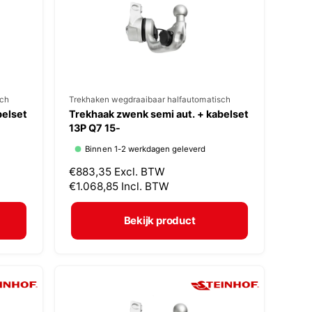
i
j
s
sch
V
Trekhaken wegdraaibaar halfautomatisch
belset
Trekhaak zwenk semi aut. + kabelset
e
13P Q7 15-
r
Binnen 1-2 werkdagen geleverd
k
N
€883,35
Excl. BTW
o
o
€1.068,85
Incl. BTW
p
r
m
e
Bekijk product
a
r
l
:
e
p
r
i