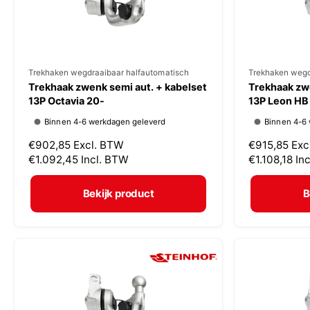
s
s
V
Trekhaken wegdraaibaar halfautomatisch
V
Trekhaken wegd
Trekhaak zwenk semi aut. + kabelset
Trekhaak zwe
e
e
13P Octavia 20-
13P Leon HB
r
r
Binnen 4-6 werkdagen geleverd
Binnen 4-6
k
k
N
€902,85
Excl. BTW
N
€915,85
Exc
o
o
o
€1.092,45
Incl. BTW
o
€1.108,18
In
p
p
r
r
m
m
e
e
Bekijk product
B
a
a
r
r
l
l
:
:
e
e
p
p
r
r
i
i
j
j
s
s