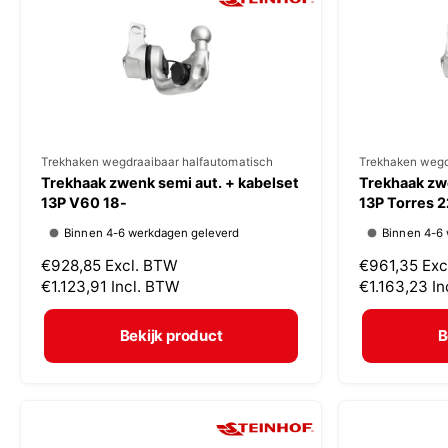
r
r
i
i
j
j
s
s
V
Trekhaken wegdraaibaar halfautomatisch
V
Trekhaken wegd
Trekhaak zwenk semi aut. + kabelset
Trekhaak zwe
e
e
13P V60 18-
13P Torres 2
r
r
Binnen 4-6 werkdagen geleverd
Binnen 4-6
k
k
N
€928,85
Excl. BTW
N
€961,35
Exc
o
o
o
€1.123,91
Incl. BTW
o
€1.163,23
In
p
p
r
r
m
m
e
e
Bekijk product
B
a
a
r
r
l
l
:
:
e
e
p
p
r
r