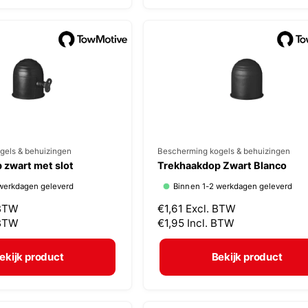
:
e
p
r
i
j
s
gels & behuizingen
V
Bescherming kogels & behuizingen
 zwart met slot
Trekhaakdop Zwart Blanco
e
werkdagen geleverd
Binnen 1-2 werkdagen geleverd
r
 BTW
N
€1,61
Excl. BTW
k
 BTW
o
€1,95
Incl. BTW
o
r
p
m
ekijk product
Bekijk product
a
e
l
r
e
: