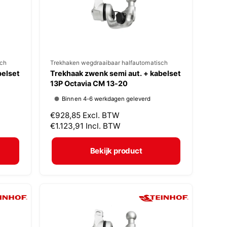
j
s
sch
V
Trekhaken wegdraaibaar halfautomatisch
belset
Trekhaak zwenk semi aut. + kabelset
e
13P Octavia CM 13-20
r
Binnen 4-6 werkdagen geleverd
k
N
€928,85
Excl. BTW
o
o
€1.123,91
Incl. BTW
p
r
m
e
Bekijk product
a
r
l
:
e
p
r
i
j