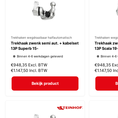
i
i
j
j
s
s
V
Trekhaken wegdraaibaar halfautomatisch
V
Trekhaken wegd
Trekhaak zwenk semi aut. + kabelset
Trekhaak zwe
e
e
13P Superb 15-
13P Scala 19
r
r
Binnen 4-6 werkdagen geleverd
Binnen 4-6
k
k
N
€948,35
Excl. BTW
N
€948,35
Ex
o
o
o
€1.147,50
Incl. BTW
o
€1.147,50
In
p
p
r
r
m
m
e
e
Bekijk product
B
a
a
r
r
l
l
:
:
e
e
p
p
r
r
i
i