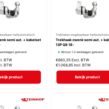
i
j
s
raaibaar halfautomatisch
V
Trekhaken wegdraaibaar halfautomati
nk semi aut. + kabelset
Trekhaak zwenk semi aut. + ka
e
-
13P Q8 18-
r
 werkdagen geleverd
Binnen 1-2 werkdagen geleverd
k
cl. BTW
N
€883,35
Excl. BTW
o
cl. BTW
o
€1.068,85
Incl. BTW
p
r
m
e
ekijk product
Bekijk product
a
r
l
:
e
p
r
i