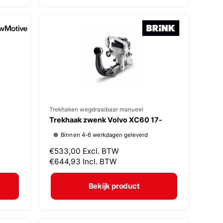
:
e
p
r
i
j
s
V
Trekhaken wegdraaibaar manueel
Trekhaak zwenk Volvo XC60 17-
e
Binnen 4-6 werkdagen geleverd
r
N
€533,00
Excl. BTW
k
o
€644,93
Incl. BTW
o
r
p
m
Bekijk product
a
e
l
r
e
: