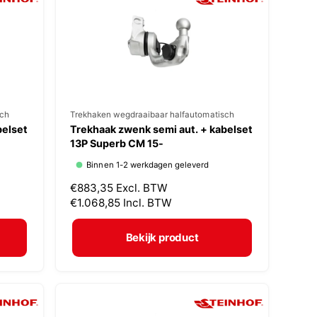
r
i
j
s
sch
V
Trekhaken wegdraaibaar halfautomatisch
belset
Trekhaak zwenk semi aut. + kabelset
e
13P Superb CM 15-
r
Binnen 1-2 werkdagen geleverd
k
N
€883,35
Excl. BTW
o
o
€1.068,85
Incl. BTW
p
r
m
e
Bekijk product
a
r
l
:
e
p
r