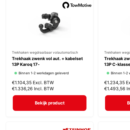
p
p
r
r
i
i
j
j
s
s
V
Trekhaken wegdraaibaar volautomatisch
V
Trekhaken wegd
Trekhaak zwenk vol aut. + kabelset
Trekhaak zwe
e
e
13P Karoq 17-
13P C-klasse
r
r
Binnen 1-2 werkdagen geleverd
Binnen 1-2 
k
k
N
€1.104,35
Excl. BTW
N
€1.234,35
E
o
o
o
€1.336,26
Incl. BTW
o
€1.493,56
I
p
p
r
r
m
m
e
e
Bekijk product
B
a
a
r
r
l
l
:
:
e
e
p
p