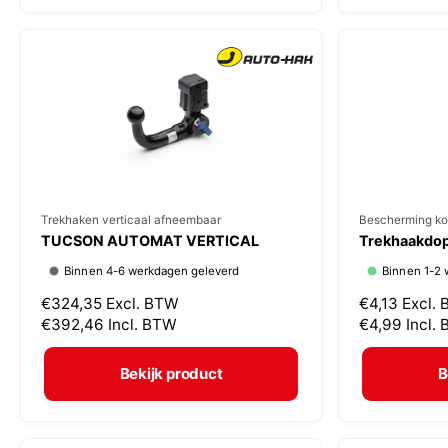
:
:
e
e
p
p
r
r
i
i
j
j
s
s
V
Trekhaken verticaal afneembaar
V
Bescherming ko
TUCSON AUTOMAT VERTICAL
Trekhaakdop
e
e
Binnen 4-6 werkdagen geleverd
Binnen 1-2 
r
r
N
€324,35
Excl. BTW
N
€4,13
Excl.
k
k
o
€392,46
Incl. BTW
o
€4,99
Incl.
o
o
r
r
p
p
m
m
Bekijk product
B
a
a
e
e
l
l
r
r
e
e
:
: