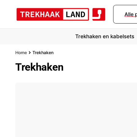
r
d
Alle
e
c
o
n
Trekhaken en kabelsets
t
e
n
Home
Trekhaken
t
Trekhaken
Merk
Bouwjaar
Mo