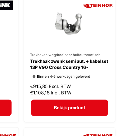
p
r
i
j
s
V
Trekhaken wegdraaibaar halfautomatisch
Trekhaak zwenk semi aut. + kabelset
e
13P V90 Cross Country 16-
r
Binnen 4-6 werkdagen geleverd
k
N
€915,85
Excl. BTW
o
o
€1.108,18
Incl. BTW
p
r
m
e
Bekijk product
a
r
l
:
e
p