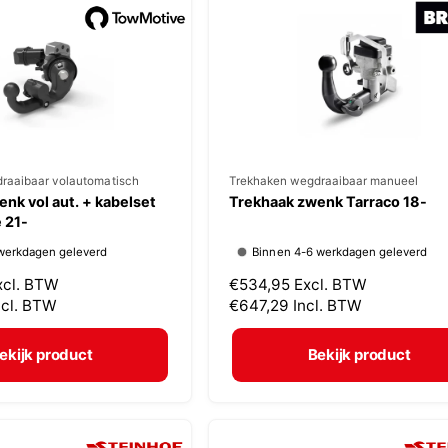
p
r
i
j
s
raaibaar volautomatisch
V
Trekhaken wegdraaibaar manueel
nk vol aut. + kabelset
Trekhaak zwenk Tarraco 18-
e
 21-
r
werkdagen geleverd
Binnen 4-6 werkdagen geleverd
k
xcl. BTW
N
€534,95
Excl. BTW
o
ncl. BTW
o
€647,29
Incl. BTW
p
r
m
e
ekijk product
Bekijk product
a
r
l
:
e
p