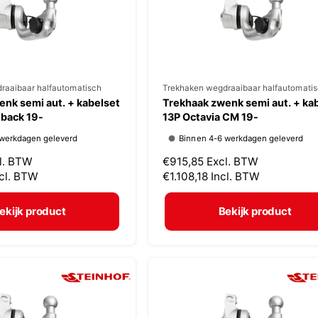
j
s
raaibaar halfautomatisch
V
Trekhaken wegdraaibaar halfautomati
nk semi aut. + kabelset
Trekhaak zwenk semi aut. + ka
e
tback 19-
13P Octavia CM 19-
r
 werkdagen geleverd
Binnen 4-6 werkdagen geleverd
k
l. BTW
N
€915,85
Excl. BTW
o
ncl. BTW
o
€1.108,18
Incl. BTW
p
r
m
e
ekijk product
Bekijk product
a
r
l
:
e
p
r
i
j