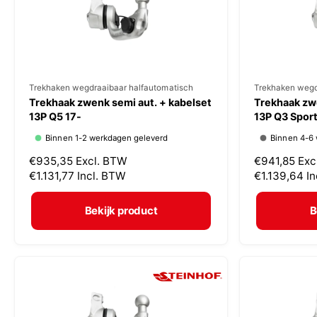
j
j
s
s
V
Trekhaken wegdraaibaar halfautomatisch
V
Trekhaken wegd
Trekhaak zwenk semi aut. + kabelset
Trekhaak zwe
e
e
13P Q5 17-
13P Q3 Spor
r
r
Binnen 1-2 werkdagen geleverd
Binnen 4-6
k
k
N
€935,35
Excl. BTW
N
€941,85
Exc
o
o
o
€1.131,77
Incl. BTW
o
€1.139,64
I
p
p
r
r
m
m
e
e
Bekijk product
B
a
a
r
r
l
l
:
:
e
e
p
p
r
r
i
i
j
j