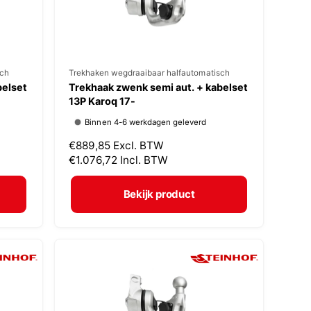
s
sch
V
Trekhaken wegdraaibaar halfautomatisch
belset
Trekhaak zwenk semi aut. + kabelset
e
13P Karoq 17-
r
Binnen 4-6 werkdagen geleverd
k
N
€889,85
Excl. BTW
o
o
€1.076,72
Incl. BTW
p
r
m
e
Bekijk product
a
r
l
:
e
p
r
i
j
s