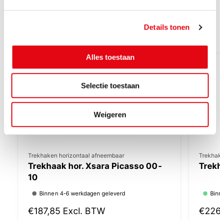
g
Voor iedere auto een trekhaak
s
Details tonen
s
Verken aan de hand van jouw voertuig
e
l
Alles toestaan
e
c
Selectie toestaan
t
i
e
Weigeren
V
Trekhaken horizontaal afneembaar
V
Trekha
Trekhaak hor. Xsara Picasso 00-
Trek
e
e
10
r
r
Binnen 4-6 werkdagen geleverd
Bin
k
k
o
o
N
€187,85
Excl. BTW
N
€22