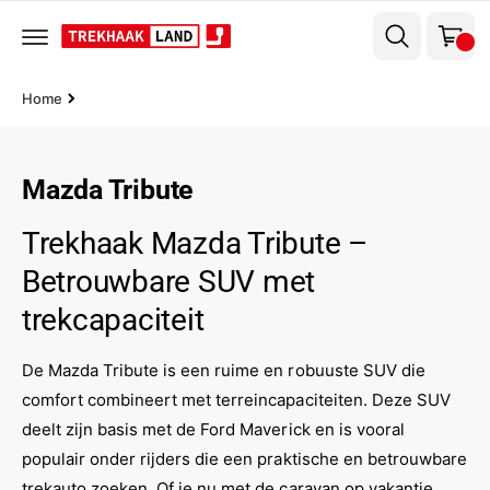
el
r
w
d
e
a
c
g
o
Home
n
e
t
n
e
n
Mazda Tribute
t
Trekhaak Mazda Tribute –
Betrouwbare SUV met
trekcapaciteit
De Mazda Tribute is een ruime en robuuste SUV die
comfort combineert met terreincapaciteiten. Deze SUV
deelt zijn basis met de Ford Maverick en is vooral
populair onder rijders die een praktische en betrouwbare
trekauto zoeken. Of je nu met de caravan op vakantie