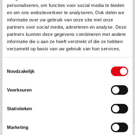
Bij Trekhaakland.nl profiteer je van scherpe prijzen
personaliseren, om functies voor social media te bieden
doordat wij geen montage aanbieden. Jij kiest zelf een
en om ons websiteverkeer te analyseren. Ook delen we
informatie over uw gebruik van onze site met onze
betrouwbare garage of installateur bij jou in de buurt. De
partners voor social media, adverteren en analyse. Deze
Mazda Tribute biedt voldoende ruimte voor een vlotte
partners kunnen deze gegevens combineren met andere
installatie van zowel trekhaak als kabelset. Op onze
informatie die u aan ze heeft verstrekt of die ze hebben
pagina
Regel zelf uw montage
vind je tips voor het
verzameld op basis van uw gebruik van hun services.
vinden van een geschikte monteur.
T
Vragen over jouw Mazda Tribute?
Noodzakelijk
o
e
Heb je vragen over welk type trekhaak past, of welke
s
Voorkeuren
kabelset je nodig hebt voor jouw uitvoering? Neem dan
t
contact op via onze
service & contactpagina
. Ons team
e
helpt je graag verder met persoonlijk advies.
m
Statistieken
m
i
Marketing
n