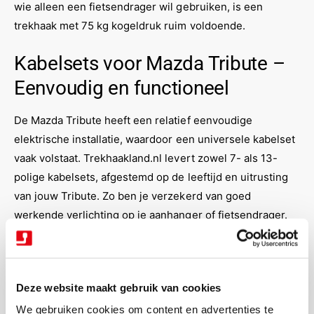
wie alleen een fietsendrager wil gebruiken, is een
trekhaak met 75 kg kogeldruk ruim voldoende.
Kabelsets voor Mazda Tribute –
Eenvoudig en functioneel
De Mazda Tribute heeft een relatief eenvoudige
elektrische installatie, waardoor een universele kabelset
vaak volstaat. Trekhaakland.nl levert zowel 7- als 13-
polige kabelsets, afgestemd op de leeftijd en uitrusting
van jouw Tribute. Zo ben je verzekerd van goed
werkende verlichting op je aanhanger of fietsendrager.
Bekijk hier onze kabelsets
of gebruik de kentekenmodule
om snel de juiste set te vinden.
Montage? Jij kiest de monteur
Deze website maakt gebruik van cookies
We gebruiken cookies om content en advertenties te