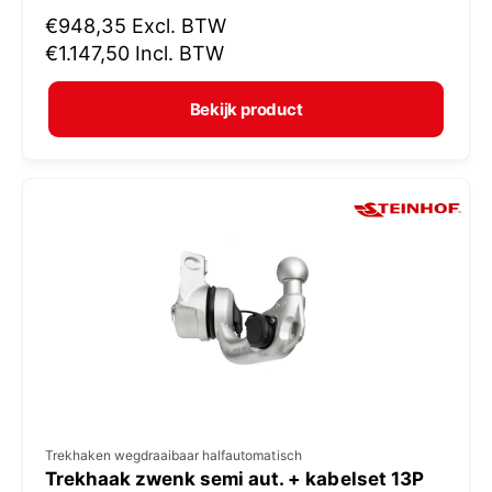
N
€948,35
Excl. BTW
o
o
€1.147,50
Incl. BTW
p
r
e
m
Bekijk product
r
a
:
l
e
p
r
i
j
s
V
Trekhaken wegdraaibaar halfautomatisch
Trekhaak zwenk semi aut. + kabelset 13P
e