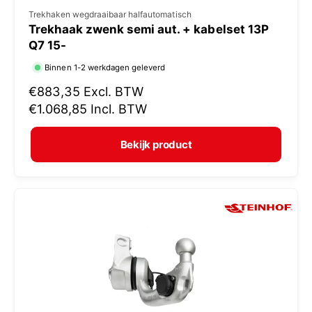
V
Trekhaken wegdraaibaar halfautomatisch
Trekhaak zwenk semi aut. + kabelset 13P
e
Q7 15-
r
Binnen 1-2 werkdagen geleverd
k
N
€883,35
Excl. BTW
o
o
€1.068,85
Incl. BTW
p
r
e
m
Bekijk product
r
a
:
l
e
p
r
i
j
s