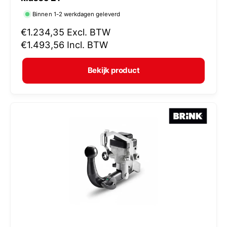
r
Binnen 1-2 werkdagen geleverd
k
N
€1.234,35
Excl. BTW
o
o
€1.493,56
Incl. BTW
p
r
e
m
Bekijk product
r
a
:
l
e
p
r
i
j
s