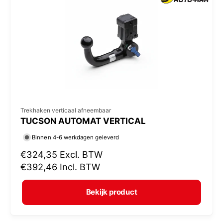
p
r
i
j
s
V
Trekhaken verticaal afneembaar
TUCSON AUTOMAT VERTICAL
e
r
Binnen 4-6 werkdagen geleverd
k
N
€324,35
Excl. BTW
o
o
€392,46
Incl. BTW
r
p
m
e
Bekijk product
a
r
l
: