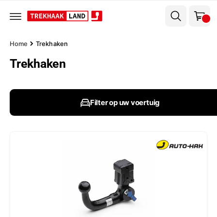
el
r
w
d
e
a
c
g
o
Home
Trekhaken
n
e
t
Trekhaken
n
e
n
t
Filter op uw voertuig