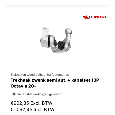
:
l
e
p
r
i
j
s
V
Trekhaken wegdraaibaar halfautomatisch
Trekhaak zwenk semi aut. + kabelset 13P
e
Octavia 20-
r
Binnen 4-6 werkdagen geleverd
k
N
€902,85
Excl. BTW
o
o
€1.092,45
Incl. BTW
p