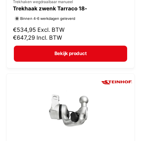
V
Trekhaken wegdraaibaar manueel
Trekhaak zwenk Tarraco 18-
e
r
Binnen 4-6 werkdagen geleverd
k
N
€534,95
Excl. BTW
o
o
€647,29
Incl. BTW
r
p
m
e
Bekijk product
a
r
l
:
e
p
r
i
j
s