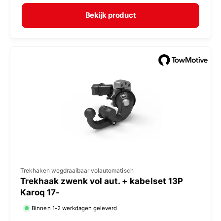
r
p
m
e
Bekijk product
a
r
l
:
e
p
r
i
j
s
V
Trekhaken wegdraaibaar volautomatisch
Trekhaak zwenk vol aut. + kabelset 13P
e
Karoq 17-
r
Binnen 1-2 werkdagen geleverd
k