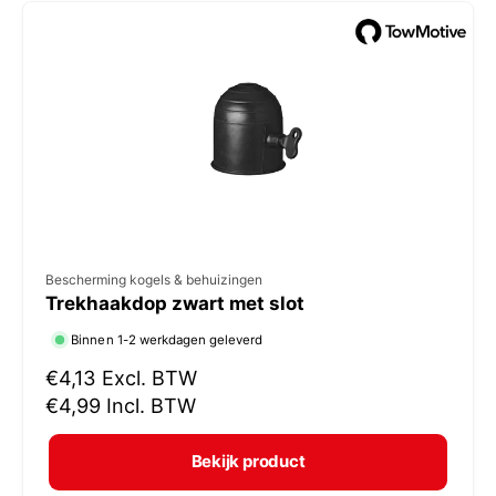
e
p
r
i
j
s
V
Bescherming kogels & behuizingen
Trekhaakdop zwart met slot
e
r
Binnen 1-2 werkdagen geleverd
k
N
€4,13
Excl. BTW
o
o
€4,99
Incl. BTW
r
p
m
e
Bekijk product
a
r