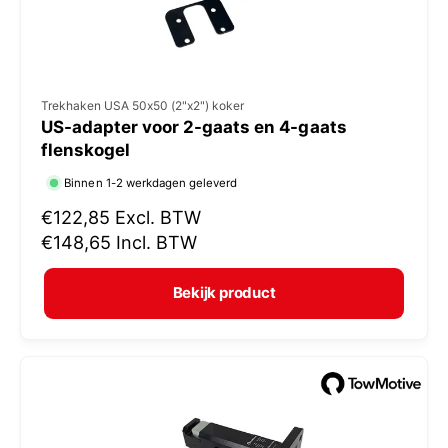
V
Trekhaken USA 50x50 (2"x2") koker
US-adapter voor 2-gaats en 4-gaats
e
flenskogel
r
Binnen 1-2 werkdagen geleverd
k
N
€122,85
Excl. BTW
o
o
€148,65
Incl. BTW
p
r
e
m
Bekijk product
r
a
:
l
e
p
r
i