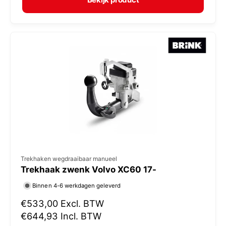
a
r
l
:
e
p
r
i
j
s
V
Trekhaken wegdraaibaar manueel
Trekhaak zwenk Volvo XC60 17-
e
r
Binnen 4-6 werkdagen geleverd
k
N
€533,00
Excl. BTW
o
o
€644,93
Incl. BTW