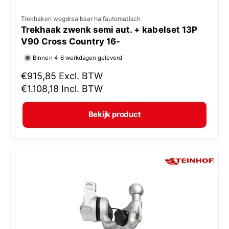
V
Trekhaken wegdraaibaar halfautomatisch
Trekhaak zwenk semi aut. + kabelset 13P
e
V90 Cross Country 16-
r
Binnen 4-6 werkdagen geleverd
k
N
€915,85
Excl. BTW
o
o
€1.108,18
Incl. BTW
p
r
e
m
Bekijk product
r
a
:
l
e
p
r
i
j
s