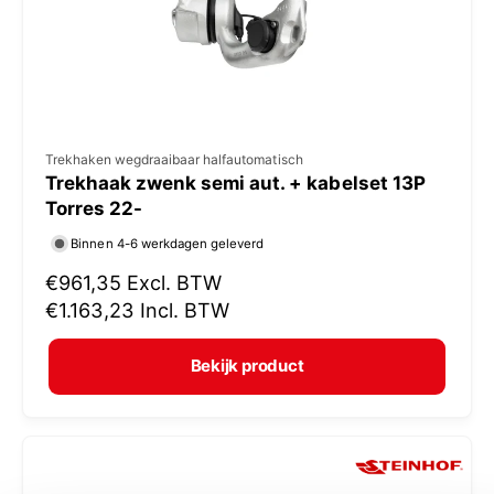
j
s
V
Trekhaken wegdraaibaar halfautomatisch
Trekhaak zwenk semi aut. + kabelset 13P
e
Torres 22-
r
Binnen 4-6 werkdagen geleverd
k
N
€961,35
Excl. BTW
o
o
€1.163,23
Incl. BTW
p
r
e
m
Bekijk product
r
a
:
l
e
p