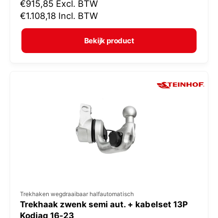
N
€915,85
Excl. BTW
o
o
€1.108,18
Incl. BTW
p
r
e
m
Bekijk product
r
a
:
l
e
p
r
i
j
s
V
Trekhaken wegdraaibaar halfautomatisch
Trekhaak zwenk semi aut. + kabelset 13P
e
Kodiaq 16-23