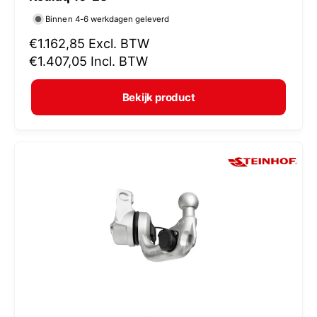
r
Binnen 4-6 werkdagen geleverd
k
N
€1.162,85
Excl. BTW
o
o
€1.407,05
Incl. BTW
p
r
e
m
Bekijk product
r
a
:
l
e
p
r
i
j
s