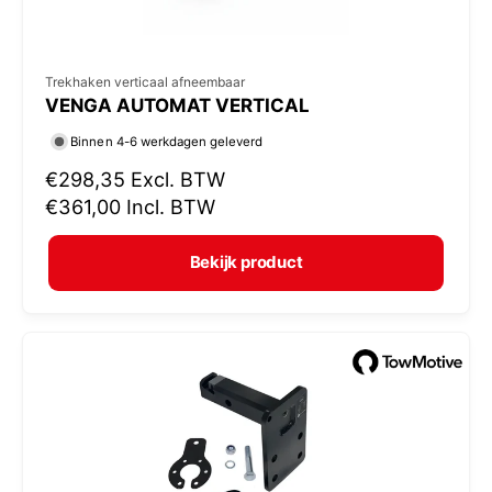
V
Trekhaken verticaal afneembaar
VENGA AUTOMAT VERTICAL
e
r
Binnen 4-6 werkdagen geleverd
k
N
€298,35
Excl. BTW
o
o
€361,00
Incl. BTW
r
p
m
e
Bekijk product
a
r
l
:
e
p
r
i
j
s