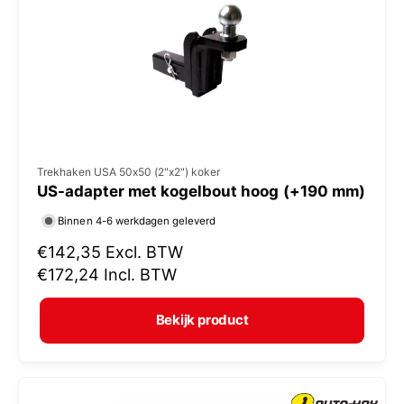
i
j
s
V
Trekhaken USA 50x50 (2"x2") koker
US-adapter met kogelbout hoog (+190 mm)
e
r
Binnen 4-6 werkdagen geleverd
k
N
€142,35
Excl. BTW
o
o
€172,24
Incl. BTW
r
p
m
e
Bekijk product
a
r
l
:
e