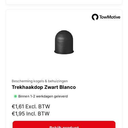
l
:
e
p
r
i
j
s
V
Bescherming kogels & behuizingen
Trekhaakdop Zwart Blanco
e
r
Binnen 1-2 werkdagen geleverd
k
N
€1,61
Excl. BTW
o
o
€1,95
Incl. BTW
r
p
m
e
Bekijk product