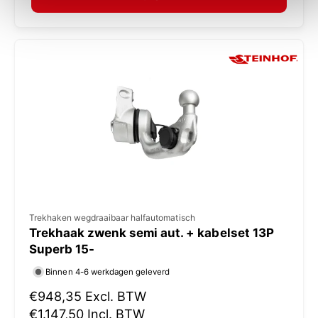
a
:
l
e
p
r
i
j
s
V
Trekhaken wegdraaibaar halfautomatisch
Trekhaak zwenk semi aut. + kabelset 13P
e
Superb 15-
r
Binnen 4-6 werkdagen geleverd
k
N
€948,35
Excl. BTW
o
o
€1.147,50
Incl. BTW
p