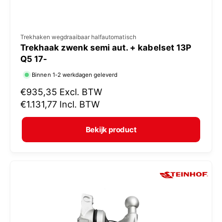
V
Trekhaken wegdraaibaar halfautomatisch
Trekhaak zwenk semi aut. + kabelset 13P
e
Q5 17-
r
Binnen 1-2 werkdagen geleverd
k
N
€935,35
Excl. BTW
o
o
€1.131,77
Incl. BTW
p
r
e
m
Bekijk product
r
a
:
l
e
p
r
i
j