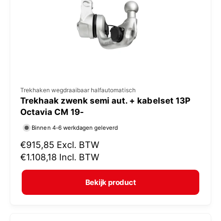
i
j
s
V
Trekhaken wegdraaibaar halfautomatisch
Trekhaak zwenk semi aut. + kabelset 13P
e
Octavia CM 19-
r
Binnen 4-6 werkdagen geleverd
k
N
€915,85
Excl. BTW
o
o
€1.108,18
Incl. BTW
p
r
e
m
Bekijk product
r
a
:
l
e