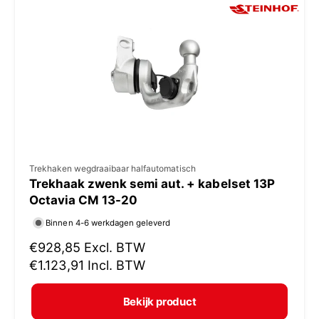
p
r
i
j
s
V
Trekhaken wegdraaibaar halfautomatisch
Trekhaak zwenk semi aut. + kabelset 13P
e
Octavia CM 13-20
r
Binnen 4-6 werkdagen geleverd
k
N
€928,85
Excl. BTW
o
o
€1.123,91
Incl. BTW
p
r
e
m
Bekijk product
r
a