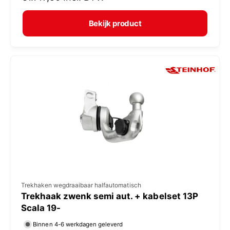
r
e
m
Bekijk product
r
a
:
l
e
p
r
i
j
s
V
Trekhaken wegdraaibaar halfautomatisch
Trekhaak zwenk semi aut. + kabelset 13P
e
Scala 19-
r
Binnen 4-6 werkdagen geleverd
k