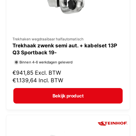
s
V
Trekhaken wegdraaibaar halfautomatisch
Trekhaak zwenk semi aut. + kabelset 13P
e
Q3 Sportback 19-
r
Binnen 4-6 werkdagen geleverd
k
N
€941,85
Excl. BTW
o
o
€1.139,64
Incl. BTW
p
r
e
m
Bekijk product
r
a
:
l
e
p
r