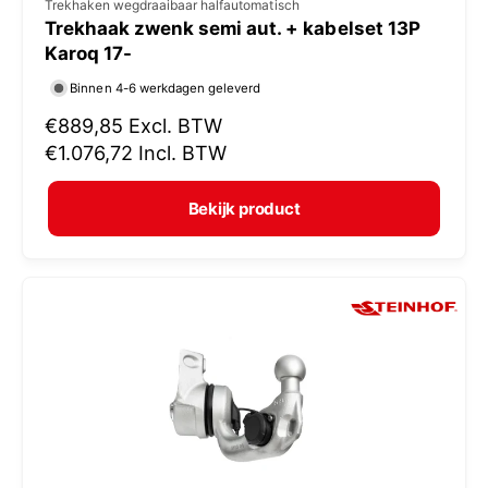
V
Trekhaken wegdraaibaar halfautomatisch
Trekhaak zwenk semi aut. + kabelset 13P
e
Karoq 17-
r
Binnen 4-6 werkdagen geleverd
k
N
€889,85
Excl. BTW
o
o
€1.076,72
Incl. BTW
p
r
e
m
Bekijk product
r
a
:
l
e
p
r
i
j
s