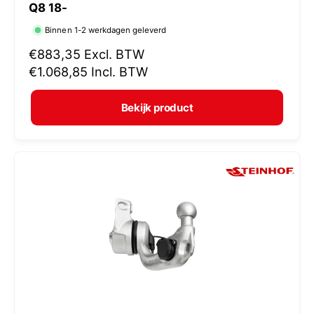
Q8 18-
r
Binnen 1-2 werkdagen geleverd
k
N
€883,35
Excl. BTW
o
o
€1.068,85
Incl. BTW
p
r
e
m
Bekijk product
r
a
:
l
e
p
r
i
j
s