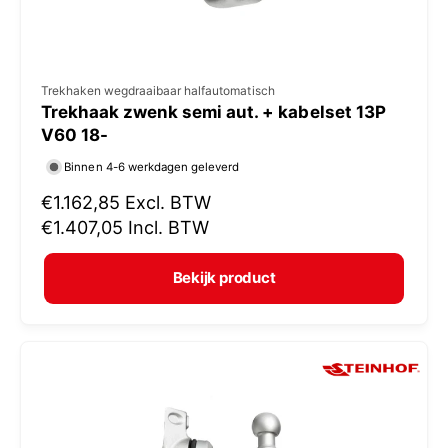
V
Trekhaken wegdraaibaar halfautomatisch
Trekhaak zwenk semi aut. + kabelset 13P
e
V60 18-
r
Binnen 4-6 werkdagen geleverd
k
N
€1.162,85
Excl. BTW
o
o
€1.407,05
Incl. BTW
p
r
e
m
Bekijk product
r
a
:
l
e
p
r
i