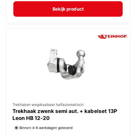
r
e
m
Bekijk product
r
a
:
l
e
p
r
i
j
s
V
Trekhaken wegdraaibaar halfautomatisch
Trekhaak zwenk semi aut. + kabelset 13P
e
Leon HB 12-20
r
Binnen 4-6 werkdagen geleverd
k