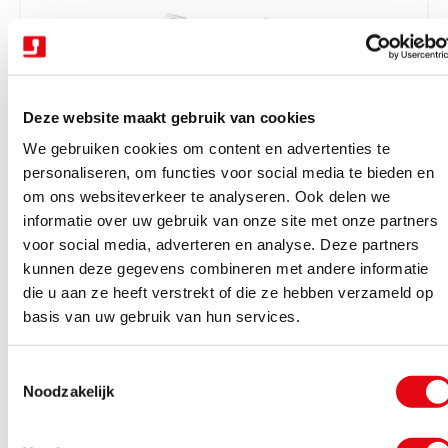
r
i
j
s
Deze website maakt gebruik van cookies
We gebruiken cookies om content en advertenties te
personaliseren, om functies voor social media te bieden en
om ons websiteverkeer te analyseren. Ook delen we
V
Trekhaken wegdraaibaar halfautomatisch
Trekhaak zwenk semi aut. + kabelset 13P
informatie over uw gebruik van onze site met onze partners
e
Tiguan 16-23
voor social media, adverteren en analyse. Deze partners
r
kunnen deze gegevens combineren met andere informatie
Binnen 4-6 werkdagen geleverd
k
die u aan ze heeft verstrekt of die ze hebben verzameld op
N
€1.162,85
Excl. BTW
o
basis van uw gebruik van hun services.
o
€1.407,05
Incl. BTW
p
r
e
T
m
Bekijk product
r
Noodzakelijk
o
a
:
e
l
s