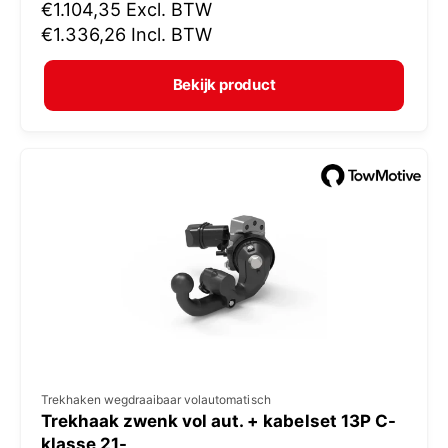
N
€1.104,35
Excl. BTW
o
o
€1.336,26
Incl. BTW
p
r
e
m
Bekijk product
r
a
:
l
e
p
r
i
j
s
V
Trekhaken wegdraaibaar volautomatisch
Trekhaak zwenk vol aut. + kabelset 13P C-
e
klasse 21-