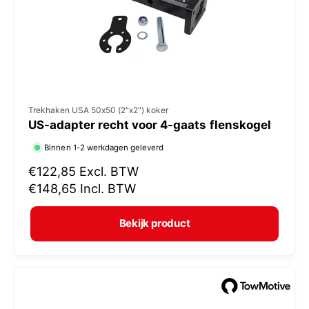
j
s
V
Trekhaken USA 50x50 (2"x2") koker
US-adapter recht voor 4-gaats flenskogel
e
r
Binnen 1-2 werkdagen geleverd
k
N
€122,85
Excl. BTW
o
o
€148,65
Incl. BTW
r
p
m
e
Bekijk product
a
r
l
:
e
p
r