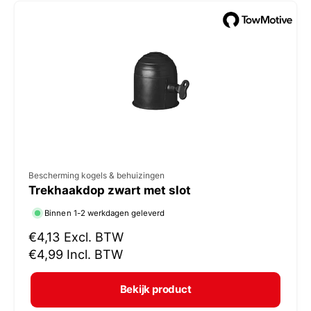
e
p
r
i
j
s
V
Bescherming kogels & behuizingen
Trekhaakdop zwart met slot
e
r
Binnen 1-2 werkdagen geleverd
k
N
€4,13
Excl. BTW
o
o
€4,99
Incl. BTW
r
p
m
e
Bekijk product
a
r