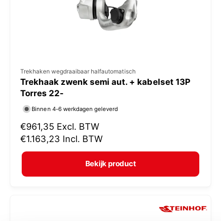
j
s
V
Trekhaken wegdraaibaar halfautomatisch
Trekhaak zwenk semi aut. + kabelset 13P
e
Torres 22-
r
Binnen 4-6 werkdagen geleverd
k
N
€961,35
Excl. BTW
o
o
€1.163,23
Incl. BTW
p
r
e
m
Bekijk product
r
a
:
l
e
p