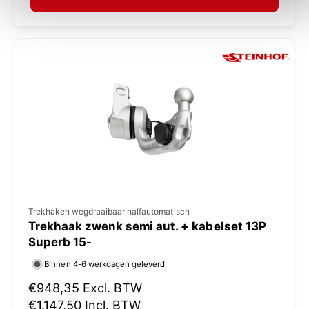
a
:
l
e
p
r
i
j
s
V
Trekhaken wegdraaibaar halfautomatisch
Trekhaak zwenk semi aut. + kabelset 13P
e
Superb 15-
r
Binnen 4-6 werkdagen geleverd
k
N
€948,35
Excl. BTW
o
o
€1.147,50
Incl. BTW
p