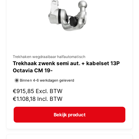
i
j
s
V
Trekhaken wegdraaibaar halfautomatisch
Trekhaak zwenk semi aut. + kabelset 13P
e
Octavia CM 19-
r
Binnen 4-6 werkdagen geleverd
k
N
€915,85
Excl. BTW
o
o
€1.108,18
Incl. BTW
p
r
e
m
Bekijk product
r
a
:
l
e