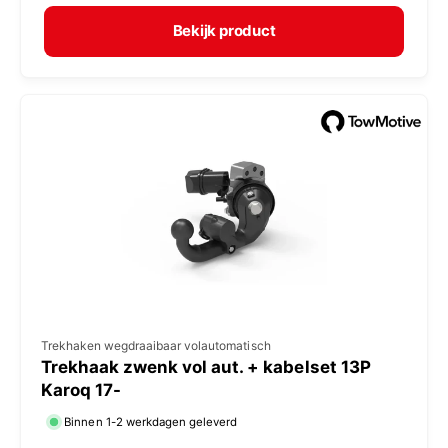
r
p
m
e
Bekijk product
a
r
l
:
e
p
r
i
j
s
V
Trekhaken wegdraaibaar volautomatisch
Trekhaak zwenk vol aut. + kabelset 13P
e
Karoq 17-
r
Binnen 1-2 werkdagen geleverd
k