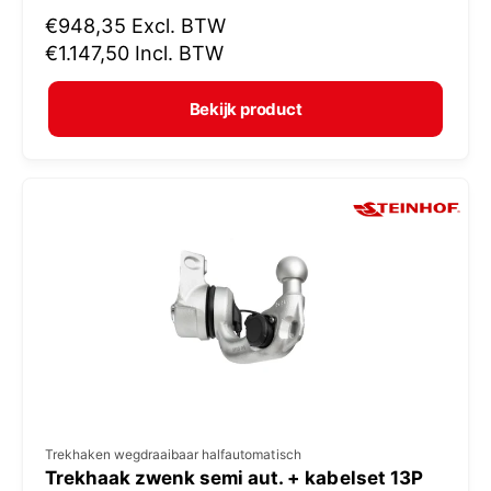
N
€948,35
Excl. BTW
o
o
€1.147,50
Incl. BTW
p
r
e
m
Bekijk product
r
a
:
l
e
p
r
i
j
s
V
Trekhaken wegdraaibaar halfautomatisch
Trekhaak zwenk semi aut. + kabelset 13P
e