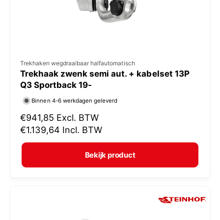
s
V
Trekhaken wegdraaibaar halfautomatisch
Trekhaak zwenk semi aut. + kabelset 13P
e
Q3 Sportback 19-
r
Binnen 4-6 werkdagen geleverd
k
N
€941,85
Excl. BTW
o
o
€1.139,64
Incl. BTW
p
r
e
m
Bekijk product
r
a
:
l
e
p
r