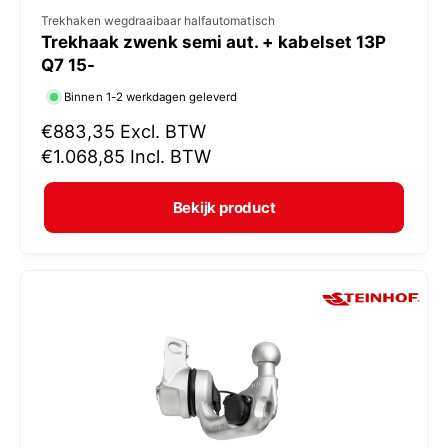
V
Trekhaken wegdraaibaar halfautomatisch
Trekhaak zwenk semi aut. + kabelset 13P
e
Q7 15-
r
Binnen 1-2 werkdagen geleverd
k
N
€883,35
Excl. BTW
o
o
€1.068,85
Incl. BTW
p
r
e
m
Bekijk product
r
a
:
l
e
p
r
i
j
s