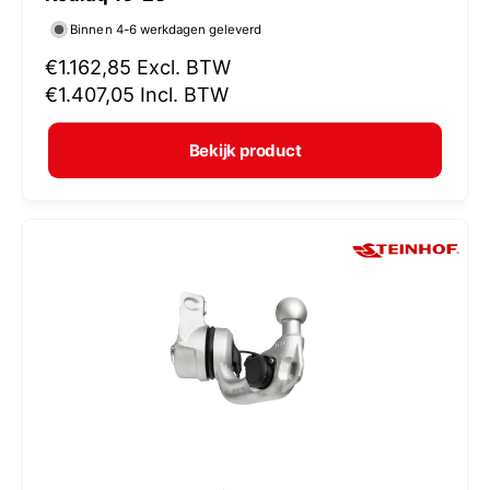
r
Binnen 4-6 werkdagen geleverd
k
N
€1.162,85
Excl. BTW
o
o
€1.407,05
Incl. BTW
p
r
e
m
Bekijk product
r
a
:
l
e
p
r
i
j
s