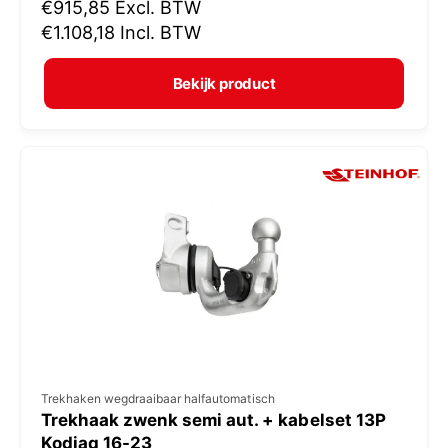
N
€915,85
Excl. BTW
o
o
€1.108,18
Incl. BTW
p
r
e
m
Bekijk product
r
a
:
l
e
p
r
i
j
s
V
Trekhaken wegdraaibaar halfautomatisch
Trekhaak zwenk semi aut. + kabelset 13P
e
Kodiaq 16-23