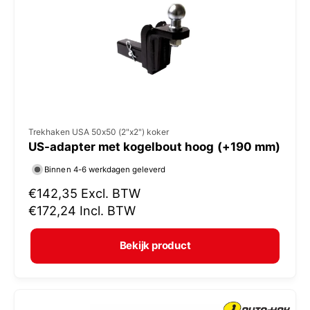
i
j
s
V
Trekhaken USA 50x50 (2"x2") koker
US-adapter met kogelbout hoog (+190 mm)
e
r
Binnen 4-6 werkdagen geleverd
k
N
€142,35
Excl. BTW
o
o
€172,24
Incl. BTW
r
p
m
e
Bekijk product
a
r
l
:
e