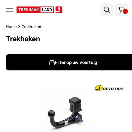
el
r
w
d
e
a
c
g
o
Home
Trekhaken
n
e
t
Trekhaken
n
e
n
t
Filter op uw voertuig