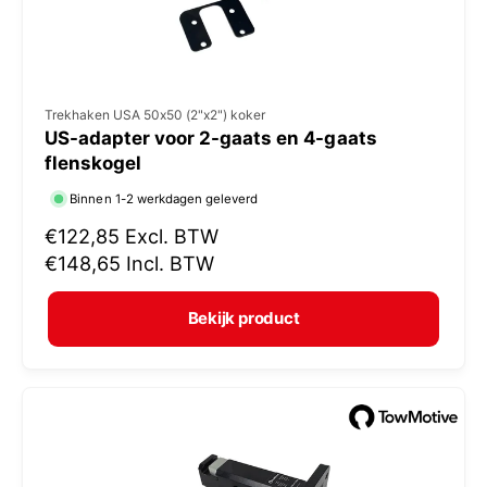
V
Trekhaken USA 50x50 (2"x2") koker
US-adapter voor 2-gaats en 4-gaats
e
flenskogel
r
Binnen 1-2 werkdagen geleverd
k
N
€122,85
Excl. BTW
o
o
€148,65
Incl. BTW
p
r
e
m
Bekijk product
r
a
:
l
e
p
r
i