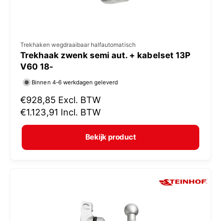
V
Trekhaken wegdraaibaar halfautomatisch
Trekhaak zwenk semi aut. + kabelset 13P
e
V60 18-
r
Binnen 4-6 werkdagen geleverd
k
N
€928,85
Excl. BTW
o
o
€1.123,91
Incl. BTW
p
r
e
m
Bekijk product
r
a
:
l
e
p
r
i