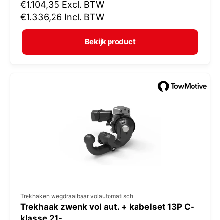
N
€1.104,35
Excl. BTW
o
o
€1.336,26
Incl. BTW
p
r
e
m
Bekijk product
r
a
:
l
e
p
r
i
j
s
V
Trekhaken wegdraaibaar volautomatisch
Trekhaak zwenk vol aut. + kabelset 13P C-
e
klasse 21-