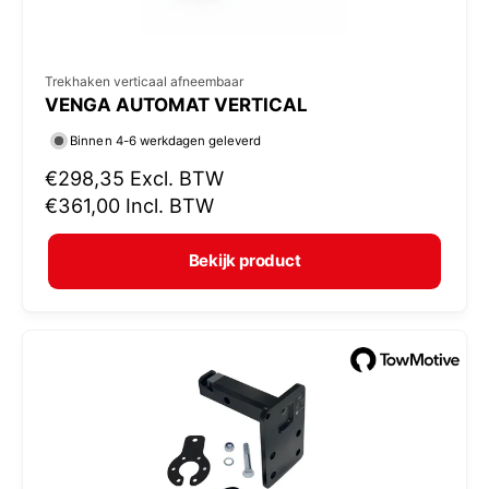
V
Trekhaken verticaal afneembaar
VENGA AUTOMAT VERTICAL
e
r
Binnen 4-6 werkdagen geleverd
k
N
€298,35
Excl. BTW
o
o
€361,00
Incl. BTW
r
p
m
e
Bekijk product
a
r
l
:
e
p
r
i
j
s