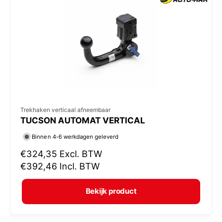
p
r
i
j
s
V
Trekhaken verticaal afneembaar
TUCSON AUTOMAT VERTICAL
e
r
Binnen 4-6 werkdagen geleverd
k
N
€324,35
Excl. BTW
o
o
€392,46
Incl. BTW
r
p
m
e
Bekijk product
a
r
l
: