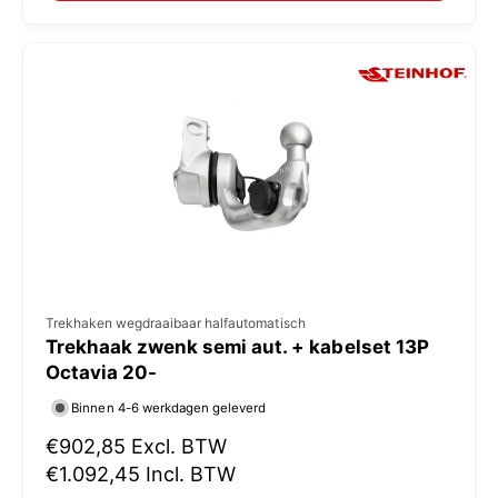
:
l
e
p
r
i
j
s
V
Trekhaken wegdraaibaar halfautomatisch
Trekhaak zwenk semi aut. + kabelset 13P
e
Octavia 20-
r
Binnen 4-6 werkdagen geleverd
k
N
€902,85
Excl. BTW
o
o
€1.092,45
Incl. BTW
p