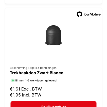
l
:
e
p
r
i
j
s
V
Bescherming kogels & behuizingen
Trekhaakdop Zwart Blanco
e
r
Binnen 1-2 werkdagen geleverd
k
N
€1,61
Excl. BTW
o
o
€1,95
Incl. BTW
r
p
m
e
Bekijk product