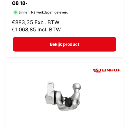
Q8 18-
r
Binnen 1-2 werkdagen geleverd
k
N
€883,35
Excl. BTW
o
o
€1.068,85
Incl. BTW
p
r
e
m
Bekijk product
r
a
:
l
e
p
r
i
j
s