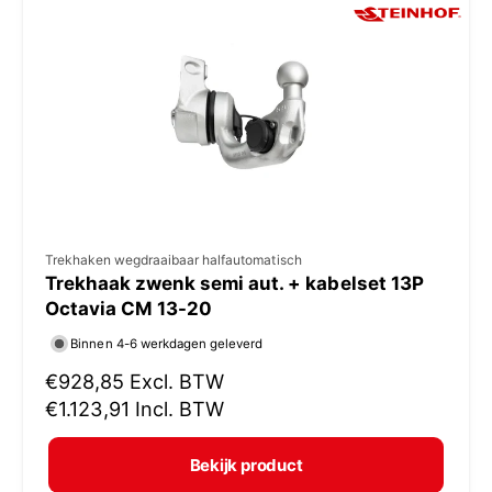
p
r
i
j
s
V
Trekhaken wegdraaibaar halfautomatisch
Trekhaak zwenk semi aut. + kabelset 13P
e
Octavia CM 13-20
r
Binnen 4-6 werkdagen geleverd
k
N
€928,85
Excl. BTW
o
o
€1.123,91
Incl. BTW
p
r
e
m
Bekijk product
r
a