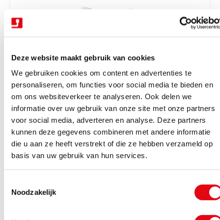
r
i
j
s
Deze website maakt gebruik van cookies
We gebruiken cookies om content en advertenties te
personaliseren, om functies voor social media te bieden en
om ons websiteverkeer te analyseren. Ook delen we
V
Trekhaken wegdraaibaar halfautomatisch
Trekhaak zwenk semi aut. + kabelset 13P
informatie over uw gebruik van onze site met onze partners
e
Tiguan 16-23
voor social media, adverteren en analyse. Deze partners
r
kunnen deze gegevens combineren met andere informatie
Binnen 4-6 werkdagen geleverd
k
die u aan ze heeft verstrekt of die ze hebben verzameld op
N
€928,85
Excl. BTW
o
basis van uw gebruik van hun services.
o
€1.123,91
Incl. BTW
p
r
e
T
m
Bekijk product
r
Noodzakelijk
o
a
:
e
l
s