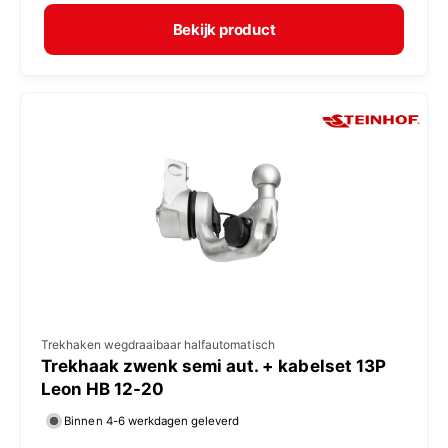
r
e
m
Bekijk product
r
a
:
l
e
p
r
i
j
s
V
Trekhaken wegdraaibaar halfautomatisch
Trekhaak zwenk semi aut. + kabelset 13P
e
Leon HB 12-20
r
Binnen 4-6 werkdagen geleverd
k