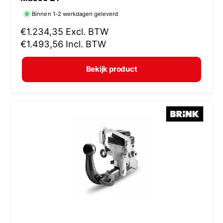
r
Binnen 1-2 werkdagen geleverd
k
N
€1.234,35
Excl. BTW
o
o
€1.493,56
Incl. BTW
p
r
e
m
Bekijk product
r
a
:
l
e
p
r
i
j
s