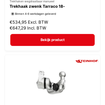
V
Trekhaken wegdraaibaar manueel
Trekhaak zwenk Tarraco 18-
e
r
Binnen 4-6 werkdagen geleverd
k
N
€534,95
Excl. BTW
o
o
€647,29
Incl. BTW
r
p
m
e
Bekijk product
a
r
l
:
e
p
r
i
j
s