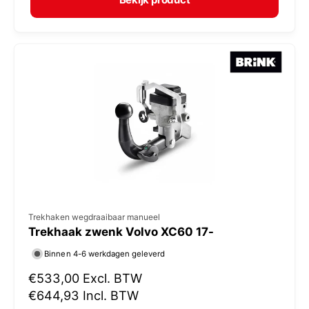
a
r
l
:
e
p
r
i
j
s
V
Trekhaken wegdraaibaar manueel
Trekhaak zwenk Volvo XC60 17-
e
r
Binnen 4-6 werkdagen geleverd
k
N
€533,00
Excl. BTW
o
o
€644,93
Incl. BTW