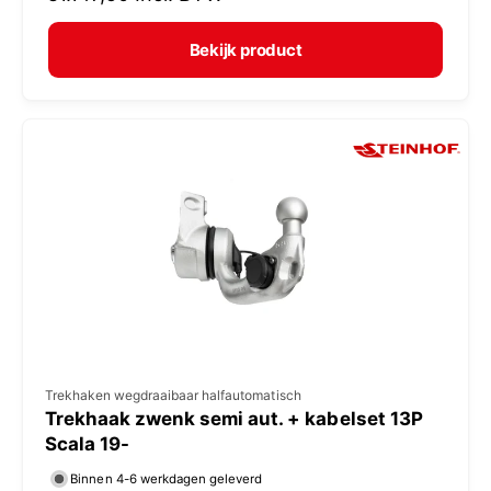
r
e
m
Bekijk product
r
a
:
l
e
p
r
i
j
s
V
Trekhaken wegdraaibaar halfautomatisch
Trekhaak zwenk semi aut. + kabelset 13P
e
Scala 19-
r
Binnen 4-6 werkdagen geleverd
k