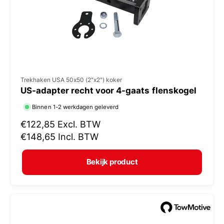
j
s
V
Trekhaken USA 50x50 (2"x2") koker
US-adapter recht voor 4-gaats flenskogel
e
r
Binnen 1-2 werkdagen geleverd
k
N
€122,85
Excl. BTW
o
o
€148,65
Incl. BTW
r
p
m
e
Bekijk product
a
r
l
:
e
p
r