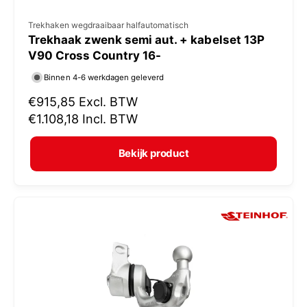
V
Trekhaken wegdraaibaar halfautomatisch
Trekhaak zwenk semi aut. + kabelset 13P
e
V90 Cross Country 16-
r
Binnen 4-6 werkdagen geleverd
k
N
€915,85
Excl. BTW
o
o
€1.108,18
Incl. BTW
p
r
e
m
Bekijk product
r
a
:
l
e
p
r
i
j
s