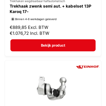
V
Trekhaken wegdraaibaar halfautomatisch
Trekhaak zwenk semi aut. + kabelset 13P
e
Karoq 17-
r
Binnen 4-6 werkdagen geleverd
k
N
€889,85
Excl. BTW
o
o
€1.076,72
Incl. BTW
p
r
e
m
Bekijk product
r
a
:
l
e
p
r
i
j
s