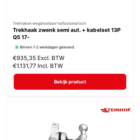
V
Trekhaken wegdraaibaar halfautomatisch
Trekhaak zwenk semi aut. + kabelset 13P
e
Q5 17-
r
Binnen 1-2 werkdagen geleverd
k
N
€935,35
Excl. BTW
o
o
€1.131,77
Incl. BTW
p
r
e
m
Bekijk product
r
a
:
l
e
p
r
i
j