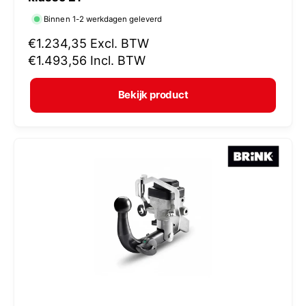
r
Binnen 1-2 werkdagen geleverd
k
N
€1.234,35
Excl. BTW
o
o
€1.493,56
Incl. BTW
p
r
e
m
Bekijk product
r
a
:
l
e
p
r
i
j
s