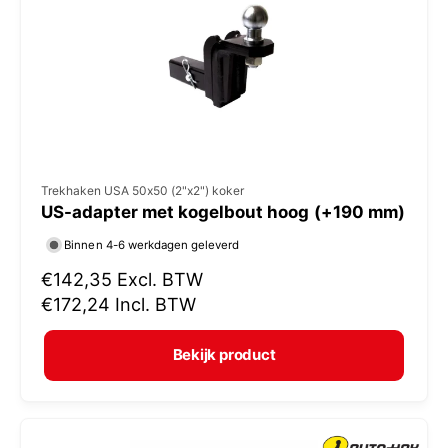
i
j
s
V
Trekhaken USA 50x50 (2"x2") koker
US-adapter met kogelbout hoog (+190 mm)
e
r
Binnen 4-6 werkdagen geleverd
k
N
€142,35
Excl. BTW
o
o
€172,24
Incl. BTW
r
p
m
e
Bekijk product
a
r
l
:
e