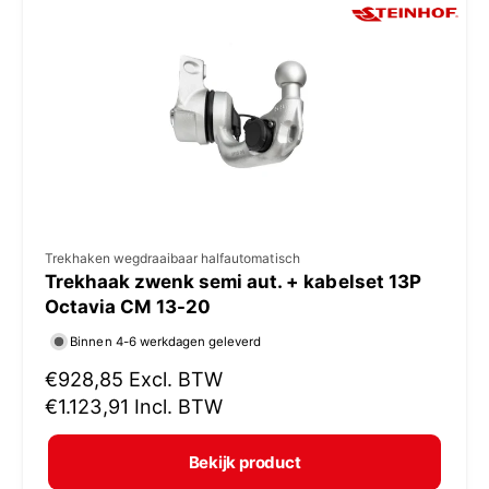
p
r
i
j
s
V
Trekhaken wegdraaibaar halfautomatisch
Trekhaak zwenk semi aut. + kabelset 13P
e
Octavia CM 13-20
r
Binnen 4-6 werkdagen geleverd
k
N
€928,85
Excl. BTW
o
o
€1.123,91
Incl. BTW
p
r
e
m
Bekijk product
r
a