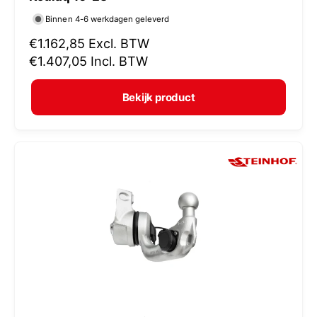
r
Binnen 4-6 werkdagen geleverd
k
N
€1.162,85
Excl. BTW
o
o
€1.407,05
Incl. BTW
p
r
e
m
Bekijk product
r
a
:
l
e
p
r
i
j
s