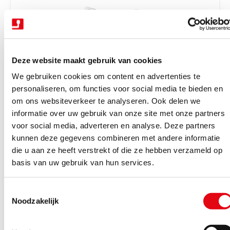
r
i
j
s
Deze website maakt gebruik van cookies
We gebruiken cookies om content en advertenties te
personaliseren, om functies voor social media te bieden en
om ons websiteverkeer te analyseren. Ook delen we
V
Trekhaken wegdraaibaar halfautomatisch
Trekhaak zwenk semi aut. + kabelset 13P
informatie over uw gebruik van onze site met onze partners
e
Tiguan 16-23
voor social media, adverteren en analyse. Deze partners
r
kunnen deze gegevens combineren met andere informatie
Binnen 4-6 werkdagen geleverd
k
die u aan ze heeft verstrekt of die ze hebben verzameld op
N
€1.162,85
Excl. BTW
o
basis van uw gebruik van hun services.
o
€1.407,05
Incl. BTW
p
r
e
T
m
Bekijk product
r
Noodzakelijk
o
a
:
e
l
s