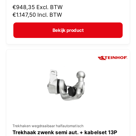
N
€948,35
Excl. BTW
o
o
€1.147,50
Incl. BTW
p
r
e
m
Bekijk product
r
a
:
l
e
p
r
i
j
s
V
Trekhaken wegdraaibaar halfautomatisch
Trekhaak zwenk semi aut. + kabelset 13P
e