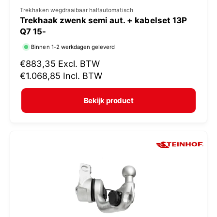
V
Trekhaken wegdraaibaar halfautomatisch
Trekhaak zwenk semi aut. + kabelset 13P
e
Q7 15-
r
Binnen 1-2 werkdagen geleverd
k
N
€883,35
Excl. BTW
o
o
€1.068,85
Incl. BTW
p
r
e
m
Bekijk product
r
a
:
l
e
p
r
i
j
s