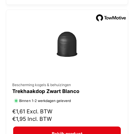
l
:
e
p
r
i
j
s
V
Bescherming kogels & behuizingen
Trekhaakdop Zwart Blanco
e
r
Binnen 1-2 werkdagen geleverd
k
N
€1,61
Excl. BTW
o
o
€1,95
Incl. BTW
r
p
m
e
Bekijk product