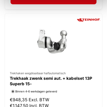
a
:
l
e
p
r
i
j
s
V
Trekhaken wegdraaibaar halfautomatisch
Trekhaak zwenk semi aut. + kabelset 13P
e
Superb 15-
r
Binnen 4-6 werkdagen geleverd
k
N
€948,35
Excl. BTW
o
o
€1.147,50
Incl. BTW
p