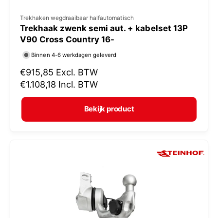
V
Trekhaken wegdraaibaar halfautomatisch
Trekhaak zwenk semi aut. + kabelset 13P
e
V90 Cross Country 16-
r
Binnen 4-6 werkdagen geleverd
k
N
€915,85
Excl. BTW
o
o
€1.108,18
Incl. BTW
p
r
e
m
Bekijk product
r
a
:
l
e
p
r
i
j
s