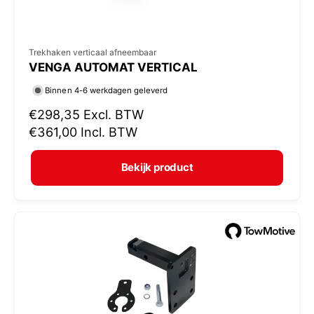
V
Trekhaken verticaal afneembaar
VENGA AUTOMAT VERTICAL
e
r
Binnen 4-6 werkdagen geleverd
k
N
€298,35
Excl. BTW
o
o
€361,00
Incl. BTW
r
p
m
e
Bekijk product
a
r
l
:
e
p
r
i
j
s