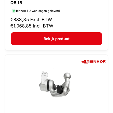
Q8 18-
r
Binnen 1-2 werkdagen geleverd
k
N
€883,35
Excl. BTW
o
o
€1.068,85
Incl. BTW
p
r
e
m
Bekijk product
r
a
:
l
e
p
r
i
j
s