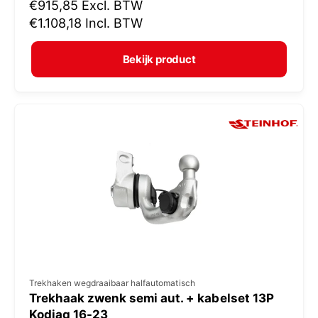
N
€915,85
Excl. BTW
o
o
€1.108,18
Incl. BTW
p
r
e
m
Bekijk product
r
a
:
l
e
p
r
i
j
s
V
Trekhaken wegdraaibaar halfautomatisch
Trekhaak zwenk semi aut. + kabelset 13P
e
Kodiaq 16-23