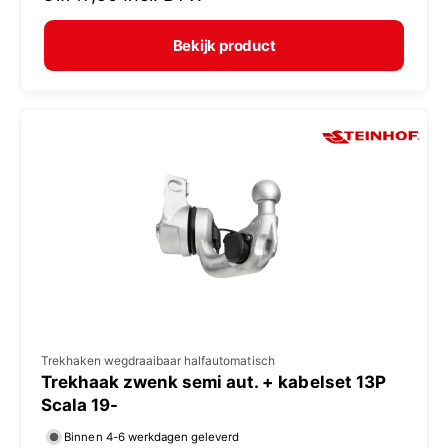
r
e
m
Bekijk product
r
a
:
l
e
p
r
i
j
s
V
Trekhaken wegdraaibaar halfautomatisch
Trekhaak zwenk semi aut. + kabelset 13P
e
Scala 19-
r
Binnen 4-6 werkdagen geleverd
k