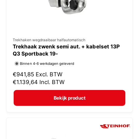
s
V
Trekhaken wegdraaibaar halfautomatisch
Trekhaak zwenk semi aut. + kabelset 13P
e
Q3 Sportback 19-
r
Binnen 4-6 werkdagen geleverd
k
N
€941,85
Excl. BTW
o
o
€1.139,64
Incl. BTW
p
r
e
m
Bekijk product
r
a
:
l
e
p
r