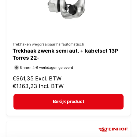
j
s
V
Trekhaken wegdraaibaar halfautomatisch
Trekhaak zwenk semi aut. + kabelset 13P
e
Torres 22-
r
Binnen 4-6 werkdagen geleverd
k
N
€961,35
Excl. BTW
o
o
€1.163,23
Incl. BTW
p
r
e
m
Bekijk product
r
a
:
l
e
p