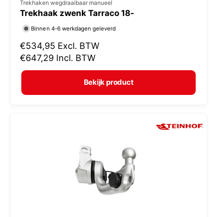
V
Trekhaken wegdraaibaar manueel
Trekhaak zwenk Tarraco 18-
e
r
Binnen 4-6 werkdagen geleverd
k
N
€534,95
Excl. BTW
o
o
€647,29
Incl. BTW
r
p
m
e
Bekijk product
a
r
l
:
e
p
r
i
j
s