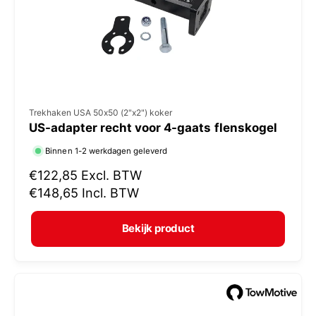
j
s
V
Trekhaken USA 50x50 (2"x2") koker
US-adapter recht voor 4-gaats flenskogel
e
r
Binnen 1-2 werkdagen geleverd
k
N
€122,85
Excl. BTW
o
o
€148,65
Incl. BTW
r
p
m
e
Bekijk product
a
r
l
:
e
p
r