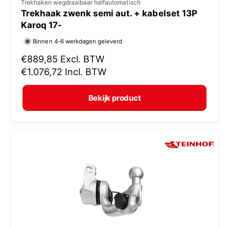
V
Trekhaken wegdraaibaar halfautomatisch
Trekhaak zwenk semi aut. + kabelset 13P
e
Karoq 17-
r
Binnen 4-6 werkdagen geleverd
k
N
€889,85
Excl. BTW
o
o
€1.076,72
Incl. BTW
p
r
e
m
Bekijk product
r
a
:
l
e
p
r
i
j
s