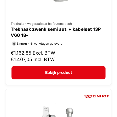
V
Trekhaken wegdraaibaar halfautomatisch
Trekhaak zwenk semi aut. + kabelset 13P
e
V60 18-
r
Binnen 4-6 werkdagen geleverd
k
N
€1.162,85
Excl. BTW
o
o
€1.407,05
Incl. BTW
p
r
e
m
Bekijk product
r
a
:
l
e
p
r
i