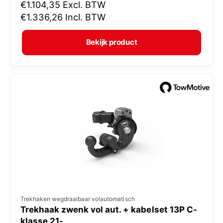
N
€1.104,35
Excl. BTW
o
o
€1.336,26
Incl. BTW
p
r
e
m
Bekijk product
r
a
:
l
e
p
r
i
j
s
V
Trekhaken wegdraaibaar volautomatisch
Trekhaak zwenk vol aut. + kabelset 13P C-
e
klasse 21-