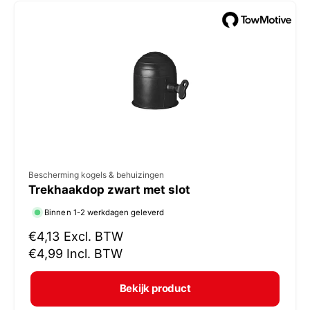
e
p
r
i
j
s
V
Bescherming kogels & behuizingen
Trekhaakdop zwart met slot
e
r
Binnen 1-2 werkdagen geleverd
k
N
€4,13
Excl. BTW
o
o
€4,99
Incl. BTW
r
p
m
e
Bekijk product
a
r