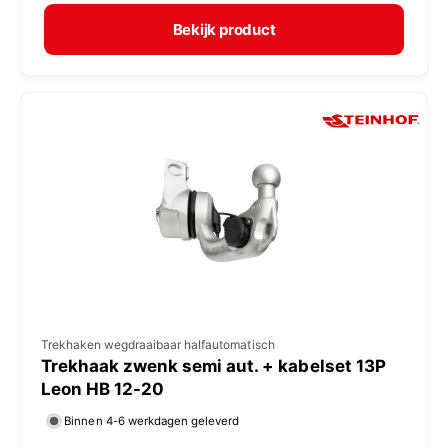
r
e
m
Bekijk product
r
a
:
l
e
p
r
i
j
s
V
Trekhaken wegdraaibaar halfautomatisch
Trekhaak zwenk semi aut. + kabelset 13P
e
Leon HB 12-20
r
Binnen 4-6 werkdagen geleverd
k