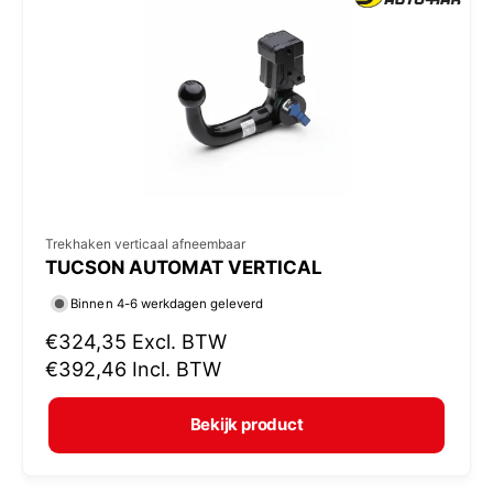
p
r
i
j
s
V
Trekhaken verticaal afneembaar
TUCSON AUTOMAT VERTICAL
e
r
Binnen 4-6 werkdagen geleverd
k
N
€324,35
Excl. BTW
o
o
€392,46
Incl. BTW
r
p
m
e
Bekijk product
a
r
l
: