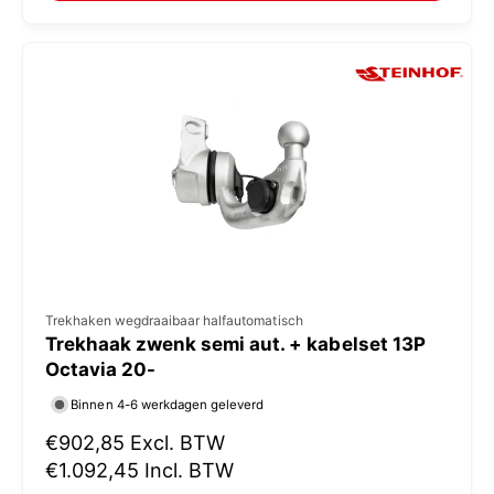
:
l
e
p
r
i
j
s
V
Trekhaken wegdraaibaar halfautomatisch
Trekhaak zwenk semi aut. + kabelset 13P
e
Octavia 20-
r
Binnen 4-6 werkdagen geleverd
k
N
€902,85
Excl. BTW
o
o
€1.092,45
Incl. BTW
p