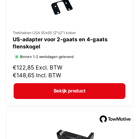
V
Trekhaken USA 50x50 (2"x2") koker
US-adapter voor 2-gaats en 4-gaats
e
flenskogel
r
Binnen 1-2 werkdagen geleverd
k
N
€122,85
Excl. BTW
o
o
€148,65
Incl. BTW
p
r
e
m
Bekijk product
r
a
:
l
e
p
r
i