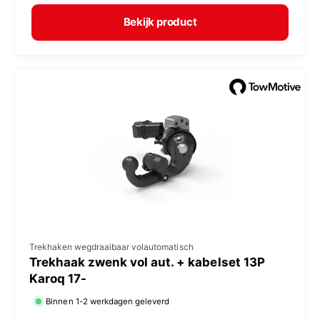
r
p
m
e
Bekijk product
a
r
l
:
e
p
r
i
j
s
V
Trekhaken wegdraaibaar volautomatisch
Trekhaak zwenk vol aut. + kabelset 13P
e
Karoq 17-
r
Binnen 1-2 werkdagen geleverd
k