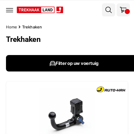
el
r
w
d
e
a
c
g
o
Home
Trekhaken
n
e
t
Trekhaken
n
e
n
t
Filter op uw voertuig