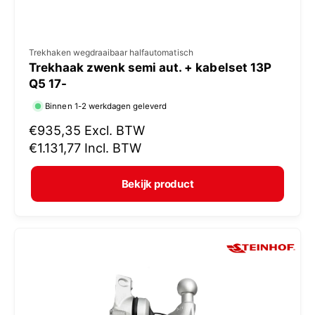
V
Trekhaken wegdraaibaar halfautomatisch
Trekhaak zwenk semi aut. + kabelset 13P
e
Q5 17-
r
Binnen 1-2 werkdagen geleverd
k
N
€935,35
Excl. BTW
o
o
€1.131,77
Incl. BTW
p
r
e
m
Bekijk product
r
a
:
l
e
p
r
i
j