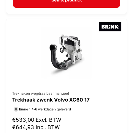
a
r
l
:
e
p
r
i
j
s
V
Trekhaken wegdraaibaar manueel
Trekhaak zwenk Volvo XC60 17-
e
r
Binnen 4-6 werkdagen geleverd
k
N
€533,00
Excl. BTW
o
o
€644,93
Incl. BTW