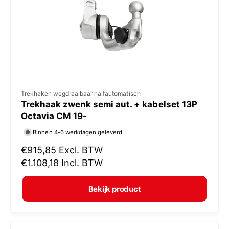
i
j
s
V
Trekhaken wegdraaibaar halfautomatisch
Trekhaak zwenk semi aut. + kabelset 13P
e
Octavia CM 19-
r
Binnen 4-6 werkdagen geleverd
k
N
€915,85
Excl. BTW
o
o
€1.108,18
Incl. BTW
p
r
e
m
Bekijk product
r
a
:
l
e