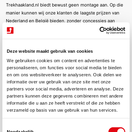
Trekhaakland.nl biedt bewust geen montage aan. Op die
manier kunnen wij onze klanten de laagste prijzen van
Nederland en België bieden, zonder concessies aan
kwaliteit of service. Wij leveren uitsluitend originele
trekhaken en kabelsets van betrouwbare merken, direct
uit voorraad. Wil je weten hoe je zelf de montage kunt
Deze website maakt gebruik van cookies
regelen? Lees dan onze pagina
Regel zelf uw montage
voor praktische tips en duidelijke uitleg.
We gebruiken cookies om content en advertenties te
personaliseren, om functies voor social media te bieden
Hulp of advies nodig
en om ons websiteverkeer te analyseren. Ook delen we
informatie over uw gebruik van onze site met onze
partners voor social media, adverteren en analyse. Deze
Heb je vragen over de juiste trekhaak of kabelset voor
partners kunnen deze gegevens combineren met andere
jouw Peugeot 208? Ons deskundige team helpt je graag
informatie die u aan ze heeft verstrekt of die ze hebben
verder met persoonlijk advies. Neem contact op via
de
verzameld op basis van uw gebruik van hun services.
contactpagina
voor meer informatie of technische
ondersteuning.
T
Noodzakelijk