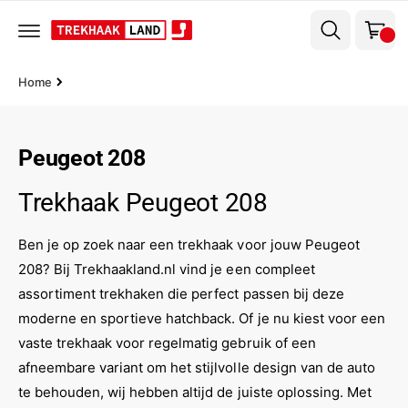
el
r
w
d
e
a
c
g
o
Home
n
e
t
n
e
n
Peugeot 208
t
Trekhaak Peugeot 208
Ben je op zoek naar een trekhaak voor jouw Peugeot
208? Bij Trekhaakland.nl vind je een compleet
assortiment trekhaken die perfect passen bij deze
moderne en sportieve hatchback. Of je nu kiest voor een
vaste trekhaak voor regelmatig gebruik of een
afneembare variant om het stijlvolle design van de auto
te behouden, wij hebben altijd de juiste oplossing. Met