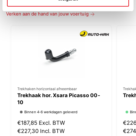
Verken aan de hand van jouw voertuig
V
Trekhaken horizontaal afneembaar
V
Trekha
Trekhaak hor. Xsara Picasso 00-
Trek
e
e
10
r
r
Binnen 4-6 werkdagen geleverd
Bin
k
k
o
o
N
€187,85
Excl. BTW
N
€22
p
p
o
€227,30
Incl. BTW
o
€27