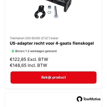
j
s
V
Trekhaken USA 50x50 (2"x2") koker
US-adapter recht voor 4-gaats flenskogel
e
r
Binnen 1-2 werkdagen geleverd
k
N
€122,85
Excl. BTW
o
o
€148,65
Incl. BTW
r
p
m
e
Bekijk product
a
r
l
:
e
p
r