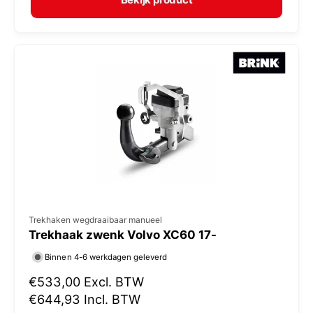
a
r
l
:
e
p
r
i
j
s
V
Trekhaken wegdraaibaar manueel
Trekhaak zwenk Volvo XC60 17-
e
r
Binnen 4-6 werkdagen geleverd
k
N
€533,00
Excl. BTW
o
o
€644,93
Incl. BTW