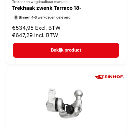
V
Trekhaken wegdraaibaar manueel
Trekhaak zwenk Tarraco 18-
e
r
Binnen 4-6 werkdagen geleverd
k
N
€534,95
Excl. BTW
o
o
€647,29
Incl. BTW
r
p
m
e
Bekijk product
a
r
l
:
e
p
r
i
j
s