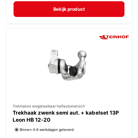
r
e
m
Bekijk product
r
a
:
l
e
p
r
i
j
s
V
Trekhaken wegdraaibaar halfautomatisch
Trekhaak zwenk semi aut. + kabelset 13P
e
Leon HB 12-20
r
Binnen 4-6 werkdagen geleverd
k