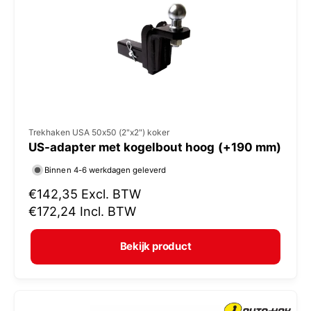
i
j
s
V
Trekhaken USA 50x50 (2"x2") koker
US-adapter met kogelbout hoog (+190 mm)
e
r
Binnen 4-6 werkdagen geleverd
k
N
€142,35
Excl. BTW
o
o
€172,24
Incl. BTW
r
p
m
e
Bekijk product
a
r
l
:
e