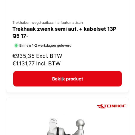
V
Trekhaken wegdraaibaar halfautomatisch
Trekhaak zwenk semi aut. + kabelset 13P
e
Q5 17-
r
Binnen 1-2 werkdagen geleverd
k
N
€935,35
Excl. BTW
o
o
€1.131,77
Incl. BTW
p
r
e
m
Bekijk product
r
a
:
l
e
p
r
i
j