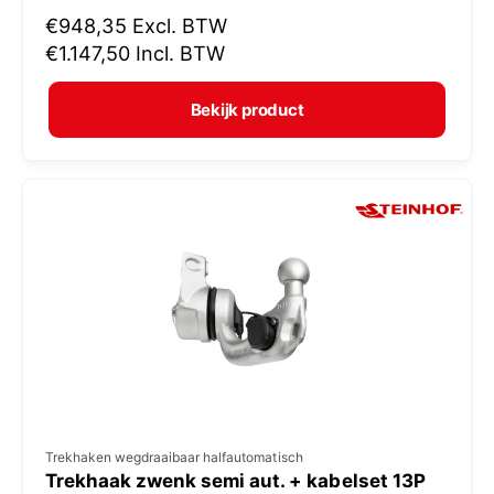
N
€948,35
Excl. BTW
o
o
€1.147,50
Incl. BTW
p
r
e
m
Bekijk product
r
a
:
l
e
p
r
i
j
s
V
Trekhaken wegdraaibaar halfautomatisch
Trekhaak zwenk semi aut. + kabelset 13P
e