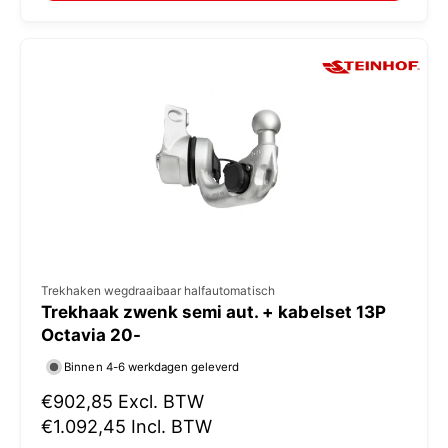
:
l
e
p
r
i
j
s
V
Trekhaken wegdraaibaar halfautomatisch
Trekhaak zwenk semi aut. + kabelset 13P
e
Octavia 20-
r
Binnen 4-6 werkdagen geleverd
k
N
€902,85
Excl. BTW
o
o
€1.092,45
Incl. BTW
p