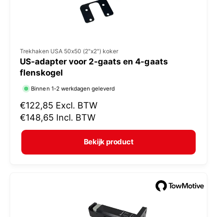
V
Trekhaken USA 50x50 (2"x2") koker
US-adapter voor 2-gaats en 4-gaats
e
flenskogel
r
Binnen 1-2 werkdagen geleverd
k
N
€122,85
Excl. BTW
o
o
€148,65
Incl. BTW
p
r
e
m
Bekijk product
r
a
:
l
e
p
r
i