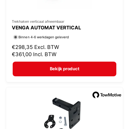
V
Trekhaken verticaal afneembaar
VENGA AUTOMAT VERTICAL
e
r
Binnen 4-6 werkdagen geleverd
k
N
€298,35
Excl. BTW
o
o
€361,00
Incl. BTW
r
p
m
e
Bekijk product
a
r
l
:
e
p
r
i
j
s