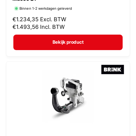
r
Binnen 1-2 werkdagen geleverd
k
N
€1.234,35
Excl. BTW
o
o
€1.493,56
Incl. BTW
p
r
e
m
Bekijk product
r
a
:
l
e
p
r
i
j
s