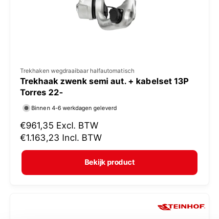
j
s
V
Trekhaken wegdraaibaar halfautomatisch
Trekhaak zwenk semi aut. + kabelset 13P
e
Torres 22-
r
Binnen 4-6 werkdagen geleverd
k
N
€961,35
Excl. BTW
o
o
€1.163,23
Incl. BTW
p
r
e
m
Bekijk product
r
a
:
l
e
p