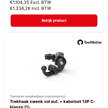
N
€1.104,35
Excl. BTW
o
o
€1.336,26
Incl. BTW
p
r
e
m
Bekijk product
r
a
:
l
e
p
r
i
j
s
V
Trekhaken wegdraaibaar volautomatisch
Trekhaak zwenk vol aut. + kabelset 13P C-
e
klasse 21-