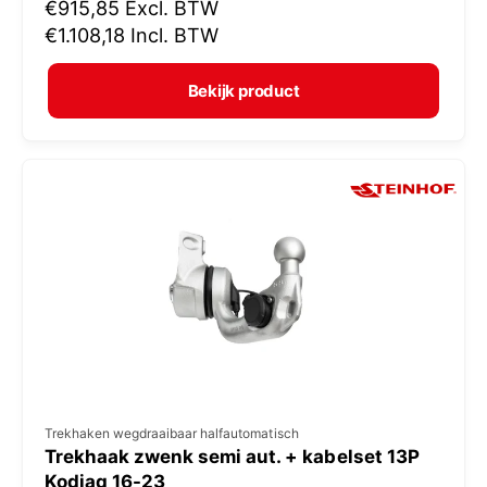
N
€915,85
Excl. BTW
o
o
€1.108,18
Incl. BTW
p
r
e
m
Bekijk product
r
a
:
l
e
p
r
i
j
s
V
Trekhaken wegdraaibaar halfautomatisch
Trekhaak zwenk semi aut. + kabelset 13P
e
Kodiaq 16-23