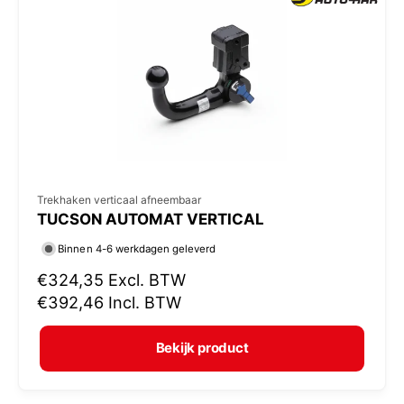
p
r
i
j
s
V
Trekhaken verticaal afneembaar
TUCSON AUTOMAT VERTICAL
e
r
Binnen 4-6 werkdagen geleverd
k
N
€324,35
Excl. BTW
o
o
€392,46
Incl. BTW
r
p
m
e
Bekijk product
a
r
l
: