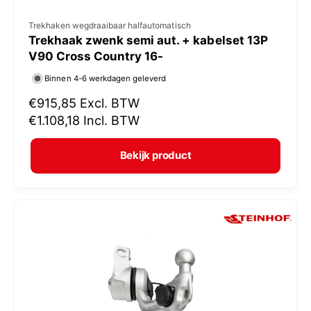
V
Trekhaken wegdraaibaar halfautomatisch
Trekhaak zwenk semi aut. + kabelset 13P
e
V90 Cross Country 16-
r
Binnen 4-6 werkdagen geleverd
k
N
€915,85
Excl. BTW
o
o
€1.108,18
Incl. BTW
p
r
e
m
Bekijk product
r
a
:
l
e
p
r
i
j
s