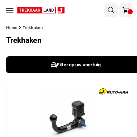
el
r
w
d
e
a
c
g
o
Home
Trekhaken
n
e
t
Trekhaken
n
e
n
t
Filter op uw voertuig