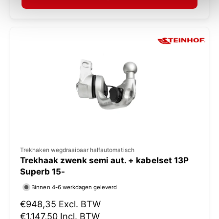
a
:
l
e
p
r
i
j
s
V
Trekhaken wegdraaibaar halfautomatisch
Trekhaak zwenk semi aut. + kabelset 13P
e
Superb 15-
r
Binnen 4-6 werkdagen geleverd
k
N
€948,35
Excl. BTW
o
o
€1.147,50
Incl. BTW
p