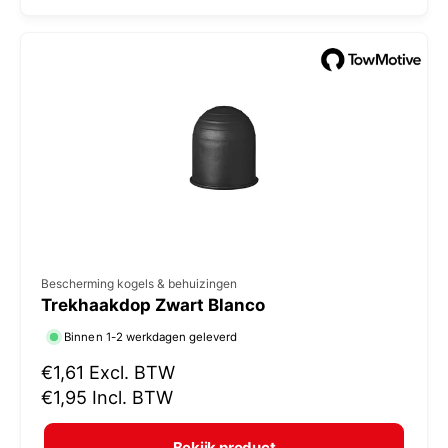
l
:
e
p
r
i
j
s
V
Bescherming kogels & behuizingen
Trekhaakdop Zwart Blanco
e
r
Binnen 1-2 werkdagen geleverd
k
N
€1,61
Excl. BTW
o
o
€1,95
Incl. BTW
r
p
m
e
Bekijk product