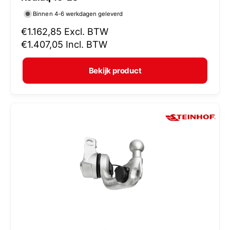
r
Binnen 4-6 werkdagen geleverd
k
N
€1.162,85
Excl. BTW
o
o
€1.407,05
Incl. BTW
p
r
e
m
Bekijk product
r
a
:
l
e
p
r
i
j
s