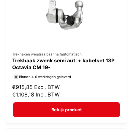
i
j
s
V
Trekhaken wegdraaibaar halfautomatisch
Trekhaak zwenk semi aut. + kabelset 13P
e
Octavia CM 19-
r
Binnen 4-6 werkdagen geleverd
k
N
€915,85
Excl. BTW
o
o
€1.108,18
Incl. BTW
p
r
e
m
Bekijk product
r
a
:
l
e