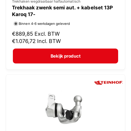
V
Trekhaken wegdraaibaar halfautomatisch
Trekhaak zwenk semi aut. + kabelset 13P
e
Karoq 17-
r
Binnen 4-6 werkdagen geleverd
k
N
€889,85
Excl. BTW
o
o
€1.076,72
Incl. BTW
p
r
e
m
Bekijk product
r
a
:
l
e
p
r
i
j
s