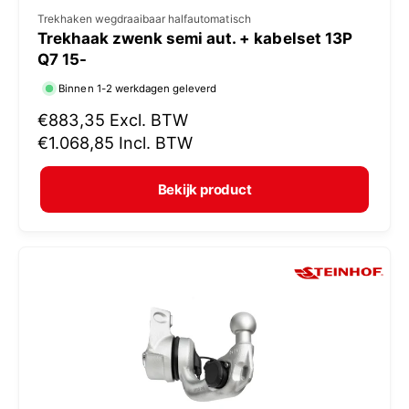
V
Trekhaken wegdraaibaar halfautomatisch
Trekhaak zwenk semi aut. + kabelset 13P
e
Q7 15-
r
Binnen 1-2 werkdagen geleverd
k
N
€883,35
Excl. BTW
o
o
€1.068,85
Incl. BTW
p
r
e
m
Bekijk product
r
a
:
l
e
p
r
i
j
s