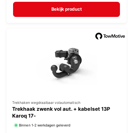
r
p
m
e
Bekijk product
a
r
l
:
e
p
r
i
j
s
V
Trekhaken wegdraaibaar volautomatisch
Trekhaak zwenk vol aut. + kabelset 13P
e
Karoq 17-
r
Binnen 1-2 werkdagen geleverd
k