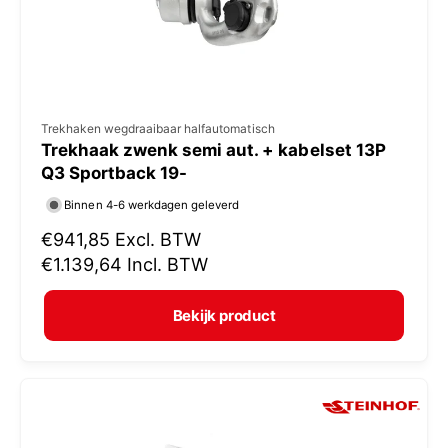
s
V
Trekhaken wegdraaibaar halfautomatisch
Trekhaak zwenk semi aut. + kabelset 13P
e
Q3 Sportback 19-
r
Binnen 4-6 werkdagen geleverd
k
N
€941,85
Excl. BTW
o
o
€1.139,64
Incl. BTW
p
r
e
m
Bekijk product
r
a
:
l
e
p
r