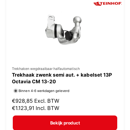
p
r
i
j
s
V
Trekhaken wegdraaibaar halfautomatisch
Trekhaak zwenk semi aut. + kabelset 13P
e
Octavia CM 13-20
r
Binnen 4-6 werkdagen geleverd
k
N
€928,85
Excl. BTW
o
o
€1.123,91
Incl. BTW
p
r
e
m
Bekijk product
r
a