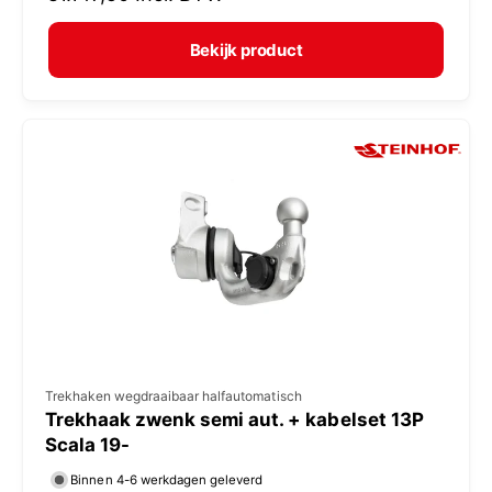
r
e
m
Bekijk product
r
a
:
l
e
p
r
i
j
s
V
Trekhaken wegdraaibaar halfautomatisch
Trekhaak zwenk semi aut. + kabelset 13P
e
Scala 19-
r
Binnen 4-6 werkdagen geleverd
k