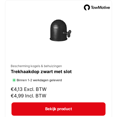
e
p
r
i
j
s
V
Bescherming kogels & behuizingen
Trekhaakdop zwart met slot
e
r
Binnen 1-2 werkdagen geleverd
k
N
€4,13
Excl. BTW
o
o
€4,99
Incl. BTW
r
p
m
e
Bekijk product
a
r