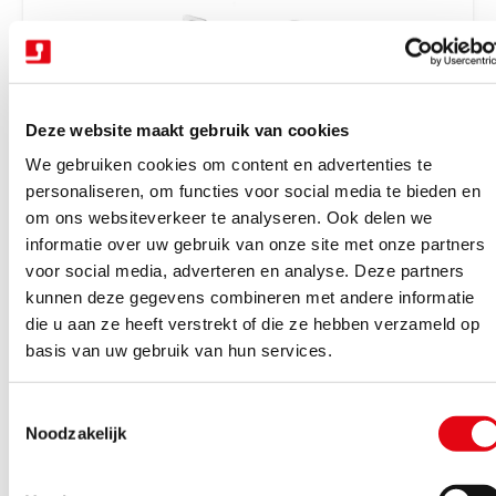
r
i
j
s
Deze website maakt gebruik van cookies
We gebruiken cookies om content en advertenties te
personaliseren, om functies voor social media te bieden en
om ons websiteverkeer te analyseren. Ook delen we
V
Trekhaken wegdraaibaar halfautomatisch
Trekhaak zwenk semi aut. + kabelset 13P
informatie over uw gebruik van onze site met onze partners
e
Tiguan 16-23
voor social media, adverteren en analyse. Deze partners
r
kunnen deze gegevens combineren met andere informatie
Binnen 4-6 werkdagen geleverd
k
die u aan ze heeft verstrekt of die ze hebben verzameld op
N
€1.162,85
Excl. BTW
o
basis van uw gebruik van hun services.
o
€1.407,05
Incl. BTW
p
r
e
T
m
Bekijk product
r
Noodzakelijk
o
a
:
e
l
s