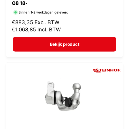
Q8 18-
r
Binnen 1-2 werkdagen geleverd
k
N
€883,35
Excl. BTW
o
o
€1.068,85
Incl. BTW
p
r
e
m
Bekijk product
r
a
:
l
e
p
r
i
j
s