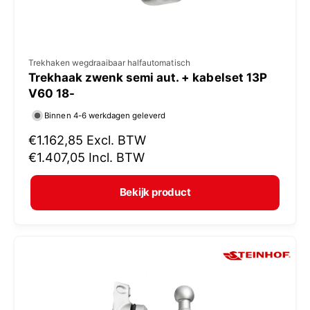
V
Trekhaken wegdraaibaar halfautomatisch
Trekhaak zwenk semi aut. + kabelset 13P
e
V60 18-
r
Binnen 4-6 werkdagen geleverd
k
N
€1.162,85
Excl. BTW
o
o
€1.407,05
Incl. BTW
p
r
e
m
Bekijk product
r
a
:
l
e
p
r
i