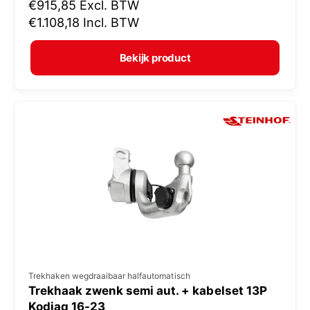
N
€915,85
Excl. BTW
o
o
€1.108,18
Incl. BTW
p
r
e
m
Bekijk product
r
a
:
l
e
p
r
i
j
s
V
Trekhaken wegdraaibaar halfautomatisch
Trekhaak zwenk semi aut. + kabelset 13P
e
Kodiaq 16-23