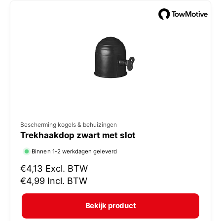
e
p
r
i
j
s
V
Bescherming kogels & behuizingen
Trekhaakdop zwart met slot
e
r
Binnen 1-2 werkdagen geleverd
k
N
€4,13
Excl. BTW
o
o
€4,99
Incl. BTW
r
p
m
e
Bekijk product
a
r