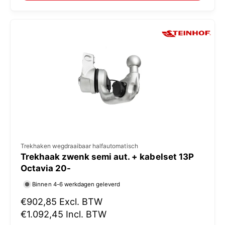
:
l
e
p
r
i
j
s
V
Trekhaken wegdraaibaar halfautomatisch
Trekhaak zwenk semi aut. + kabelset 13P
e
Octavia 20-
r
Binnen 4-6 werkdagen geleverd
k
N
€902,85
Excl. BTW
o
o
€1.092,45
Incl. BTW
p