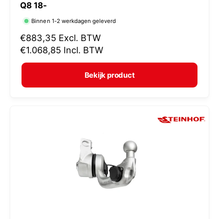
Q8 18-
r
Binnen 1-2 werkdagen geleverd
k
N
€883,35
Excl. BTW
o
o
€1.068,85
Incl. BTW
p
r
e
m
Bekijk product
r
a
:
l
e
p
r
i
j
s