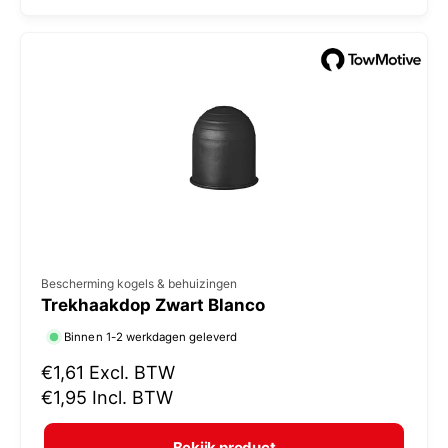
l
:
e
p
r
i
j
s
V
Bescherming kogels & behuizingen
Trekhaakdop Zwart Blanco
e
r
Binnen 1-2 werkdagen geleverd
k
N
€1,61
Excl. BTW
o
o
€1,95
Incl. BTW
r
p
m
e
Bekijk product