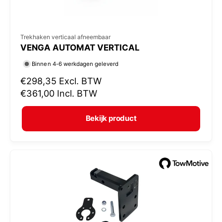
V
Trekhaken verticaal afneembaar
VENGA AUTOMAT VERTICAL
e
r
Binnen 4-6 werkdagen geleverd
k
N
€298,35
Excl. BTW
o
o
€361,00
Incl. BTW
r
p
m
e
Bekijk product
a
r
l
:
e
p
r
i
j
s