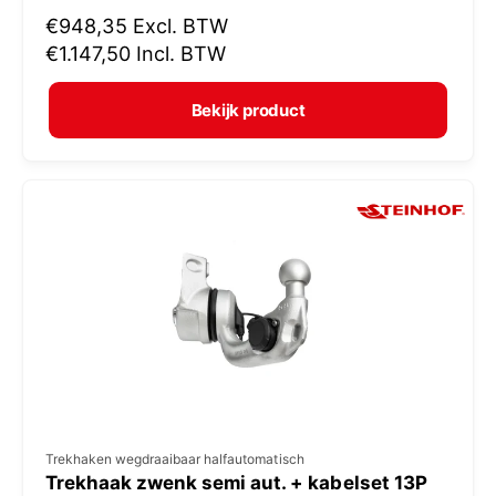
N
€948,35
Excl. BTW
o
o
€1.147,50
Incl. BTW
p
r
e
m
Bekijk product
r
a
:
l
e
p
r
i
j
s
V
Trekhaken wegdraaibaar halfautomatisch
Trekhaak zwenk semi aut. + kabelset 13P
e