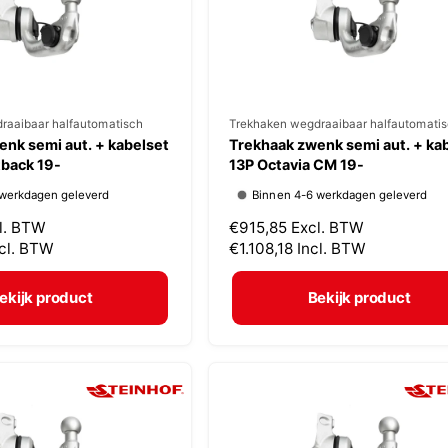
j
s
raaibaar halfautomatisch
V
Trekhaken wegdraaibaar halfautomati
nk semi aut. + kabelset
Trekhaak zwenk semi aut. + ka
e
tback 19-
13P Octavia CM 19-
r
 werkdagen geleverd
Binnen 4-6 werkdagen geleverd
k
l. BTW
N
€915,85
Excl. BTW
o
ncl. BTW
o
€1.108,18
Incl. BTW
p
r
m
e
ekijk product
Bekijk product
a
r
l
:
e
p
r
i
j