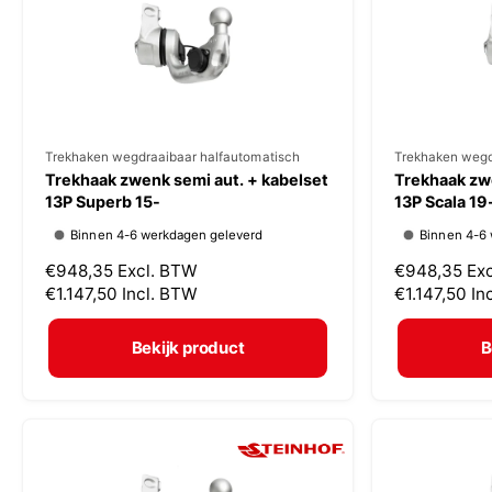
i
i
j
j
s
s
V
Trekhaken wegdraaibaar halfautomatisch
V
Trekhaken wegd
Trekhaak zwenk semi aut. + kabelset
Trekhaak zwe
e
e
13P Superb 15-
13P Scala 19
r
r
Binnen 4-6 werkdagen geleverd
Binnen 4-6
k
k
N
€948,35
Excl. BTW
N
€948,35
Ex
o
o
o
€1.147,50
Incl. BTW
o
€1.147,50
In
p
p
r
r
m
m
e
e
Bekijk product
B
a
a
r
r
l
l
:
:
e
e
p
p
r
r
i
i