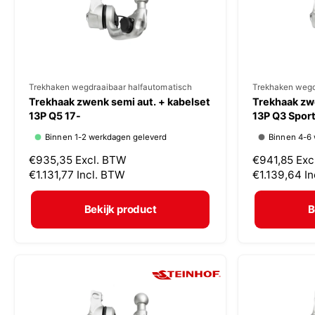
j
j
s
s
V
Trekhaken wegdraaibaar halfautomatisch
V
Trekhaken wegd
Trekhaak zwenk semi aut. + kabelset
Trekhaak zwe
e
e
13P Q5 17-
13P Q3 Spor
r
r
Binnen 1-2 werkdagen geleverd
Binnen 4-6
k
k
N
€935,35
Excl. BTW
N
€941,85
Exc
o
o
o
€1.131,77
Incl. BTW
o
€1.139,64
I
p
p
r
r
m
m
e
e
Bekijk product
B
a
a
r
r
l
l
:
:
e
e
p
p
r
r
i
i
j
j