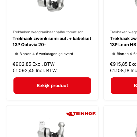
s
s
V
Trekhaken wegdraaibaar halfautomatisch
V
Trekhaken wegd
Trekhaak zwenk semi aut. + kabelset
Trekhaak zwe
e
e
13P Octavia 20-
13P Leon HB
r
r
Binnen 4-6 werkdagen geleverd
Binnen 4-6
k
k
N
€902,85
Excl. BTW
N
€915,85
Exc
o
o
o
€1.092,45
Incl. BTW
o
€1.108,18
In
p
p
r
r
m
m
e
e
Bekijk product
B
a
a
r
r
l
l
:
:
e
e
p
p
r
r
i
i
j
j
s
s