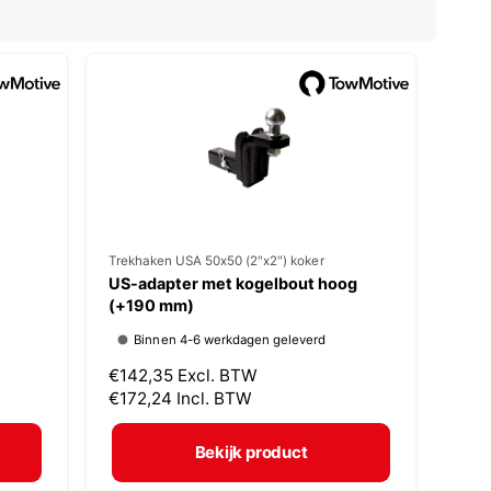
V
Trekhaken USA 50x50 (2"x2") koker
US-adapter met kogelbout hoog
e
(+190 mm)
r
Binnen 4-6 werkdagen geleverd
k
N
€142,35
Excl. BTW
o
o
€172,24
Incl. BTW
p
r
m
e
Bekijk product
a
r
l