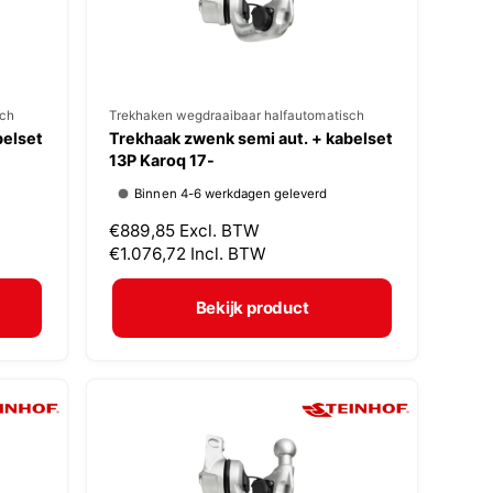
s
sch
V
Trekhaken wegdraaibaar halfautomatisch
belset
Trekhaak zwenk semi aut. + kabelset
e
13P Karoq 17-
r
Binnen 4-6 werkdagen geleverd
k
N
€889,85
Excl. BTW
o
o
€1.076,72
Incl. BTW
p
r
m
e
Bekijk product
a
r
l
:
e
p
r
i
j
s