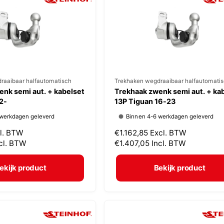
r
i
j
s
raaibaar halfautomatisch
V
Trekhaken wegdraaibaar halfautomati
nk semi aut. + kabelset
Trekhaak zwenk semi aut. + ka
e
2-
13P Tiguan 16-23
r
 werkdagen geleverd
Binnen 4-6 werkdagen geleverd
k
l. BTW
N
€1.162,85
Excl. BTW
o
cl. BTW
o
€1.407,05
Incl. BTW
p
r
m
e
ekijk product
Bekijk product
a
r
l
:
e
p
r