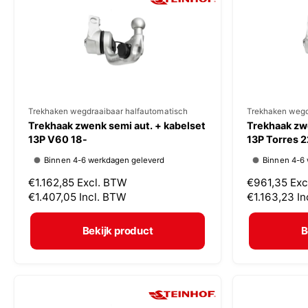
r
r
i
i
j
j
s
s
V
Trekhaken wegdraaibaar halfautomatisch
V
Trekhaken wegd
Trekhaak zwenk semi aut. + kabelset
Trekhaak zwe
e
e
13P V60 18-
13P Torres 2
r
r
Binnen 4-6 werkdagen geleverd
Binnen 4-6
k
k
N
€1.162,85
Excl. BTW
N
€961,35
Exc
o
o
o
€1.407,05
Incl. BTW
o
€1.163,23
In
p
p
r
r
m
m
e
e
Bekijk product
B
a
a
r
r
l
l
:
:
e
e
p
p
r
r