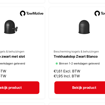
:
e
p
r
i
j
s
gels & behuizingen
V
Bescherming kogels & behuizingen
 zwart met slot
Trekhaakdop Zwart Blanco
e
werkdagen geleverd
Binnen 1-2 werkdagen geleverd
r
 BTW
N
€1,61
Excl. BTW
k
 BTW
o
€1,95
Incl. BTW
o
r
p
m
ekijk product
Bekijk product
a
e
l
r
e
: