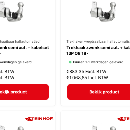
i
j
s
raaibaar halfautomatisch
V
Trekhaken wegdraaibaar halfautomati
nk semi aut. + kabelset
Trekhaak zwenk semi aut. + ka
e
-
13P Q8 18-
r
 werkdagen geleverd
Binnen 1-2 werkdagen geleverd
k
cl. BTW
N
€883,35
Excl. BTW
o
cl. BTW
o
€1.068,85
Incl. BTW
p
r
m
e
ekijk product
Bekijk product
a
r
l
:
e
p
r
i