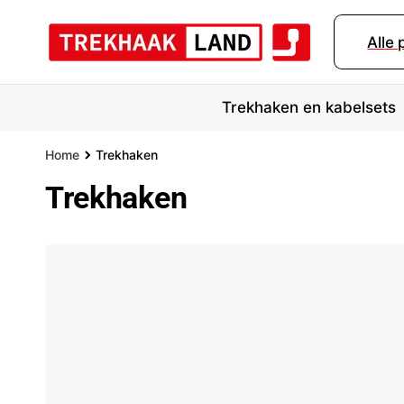
r
d
Alle
e
c
o
n
Trekhaken en kabelsets
t
e
n
Home
Trekhaken
t
Trekhaken
Merk
Bouwjaar
Mo