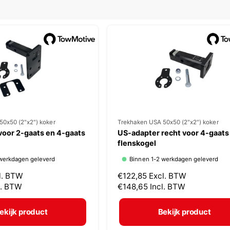
l
50x50 (2"x2") koker
V
Trekhaken USA 50x50 (2"x2") koker
voor 2-gaats en 4-gaats
US-adapter recht voor 4-gaats
e
flenskogel
r
werkdagen geleverd
Binnen 1-2 werkdagen geleverd
k
l. BTW
N
€122,85
Excl. BTW
o
l. BTW
o
€148,65
Incl. BTW
p
r
m
e
ekijk product
Bekijk product
a
r
l