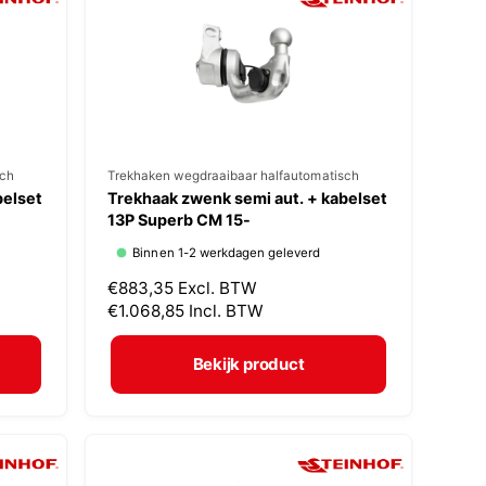
r
i
j
s
sch
V
Trekhaken wegdraaibaar halfautomatisch
belset
Trekhaak zwenk semi aut. + kabelset
e
13P Superb CM 15-
r
Binnen 1-2 werkdagen geleverd
k
N
€883,35
Excl. BTW
o
o
€1.068,85
Incl. BTW
p
r
m
e
Bekijk product
a
r
l
:
e
p
r