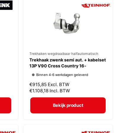
p
r
i
j
s
V
Trekhaken wegdraaibaar halfautomatisch
Trekhaak zwenk semi aut. + kabelset
e
13P V90 Cross Country 16-
r
Binnen 4-6 werkdagen geleverd
k
N
€915,85
Excl. BTW
o
o
€1.108,18
Incl. BTW
p
r
m
e
Bekijk product
a
r
l
:
e
p