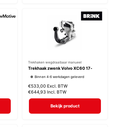
:
e
p
r
i
j
s
V
Trekhaken wegdraaibaar manueel
Trekhaak zwenk Volvo XC60 17-
e
Binnen 4-6 werkdagen geleverd
r
N
€533,00
Excl. BTW
k
o
€644,93
Incl. BTW
o
r
p
m
Bekijk product
a
e
l
r
e
: