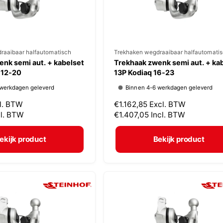
s
raaibaar halfautomatisch
V
Trekhaken wegdraaibaar halfautomati
nk semi aut. + kabelset
Trekhaak zwenk semi aut. + ka
e
 12-20
13P Kodiaq 16-23
r
 werkdagen geleverd
Binnen 4-6 werkdagen geleverd
k
l. BTW
N
€1.162,85
Excl. BTW
o
cl. BTW
o
€1.407,05
Incl. BTW
p
r
m
e
ekijk product
Bekijk product
a
r
l
:
e
p
r
i
j
s