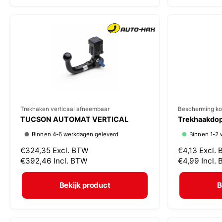
:
:
e
e
p
p
r
r
i
i
j
j
s
s
V
Trekhaken verticaal afneembaar
V
Bescherming ko
TUCSON AUTOMAT VERTICAL
Trekhaakdop
e
e
Binnen 4-6 werkdagen geleverd
Binnen 1-2 
r
r
N
€324,35
Excl. BTW
N
€4,13
Excl.
k
k
o
€392,46
Incl. BTW
o
€4,99
Incl.
o
o
r
r
p
p
m
m
Bekijk product
B
a
a
e
e
l
l
r
r
e
e
:
: