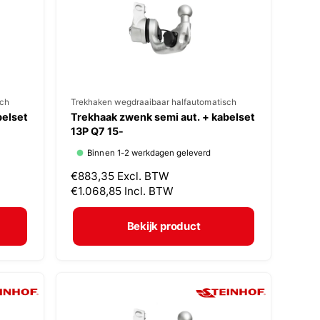
i
j
s
sch
V
Trekhaken wegdraaibaar halfautomatisch
belset
Trekhaak zwenk semi aut. + kabelset
e
13P Q7 15-
r
Binnen 1-2 werkdagen geleverd
k
N
€883,35
Excl. BTW
o
o
€1.068,85
Incl. BTW
p
r
m
e
Bekijk product
a
r
l
:
e
p
r
i