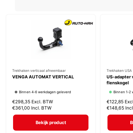
V
Trekhaken verticaal afneembaar
V
Trekhaken USA 
VENGA AUTOMAT VERTICAL
US-adapter 
e
e
flenskogel
r
r
Binnen 4-6 werkdagen geleverd
Binnen 1-2 
k
k
N
€298,35
Excl. BTW
N
€122,85
Exc
o
o
o
€361,00
Incl. BTW
o
€148,65
Inc
p
p
r
r
m
m
e
e
Bekijk product
B
a
a
r
r
l
l