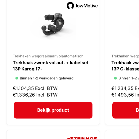
p
p
r
r
i
i
j
j
s
s
V
Trekhaken wegdraaibaar volautomatisch
V
Trekhaken wegd
Trekhaak zwenk vol aut. + kabelset
Trekhaak zwe
e
e
13P Karoq 17-
13P C-klasse
r
r
Binnen 1-2 werkdagen geleverd
Binnen 1-2 
k
k
N
€1.104,35
Excl. BTW
N
€1.234,35
E
o
o
o
€1.336,26
Incl. BTW
o
€1.493,56
I
p
p
r
r
m
m
e
e
Bekijk product
B
a
a
r
r
l
l
:
:
e
e
p
p