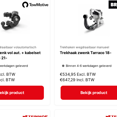
p
r
i
j
s
raaibaar volautomatisch
V
Trekhaken wegdraaibaar manueel
nk vol aut. + kabelset
Trekhaak zwenk Tarraco 18-
e
 21-
r
werkdagen geleverd
Binnen 4-6 werkdagen geleverd
k
xcl. BTW
N
€534,95
Excl. BTW
o
ncl. BTW
o
€647,29
Incl. BTW
p
r
m
e
ekijk product
Bekijk product
a
r
l
:
e
p