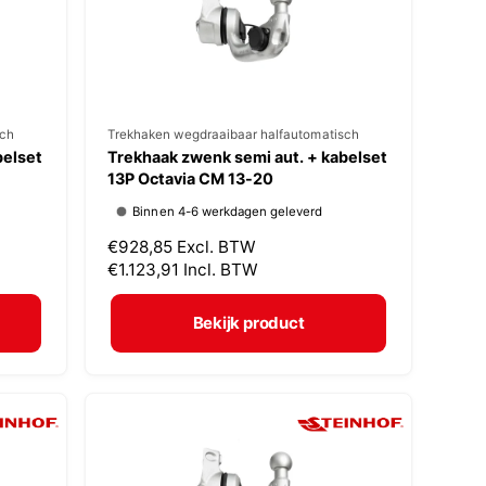
j
s
sch
V
Trekhaken wegdraaibaar halfautomatisch
belset
Trekhaak zwenk semi aut. + kabelset
e
13P Octavia CM 13-20
r
Binnen 4-6 werkdagen geleverd
k
N
€928,85
Excl. BTW
o
o
€1.123,91
Incl. BTW
p
r
m
e
Bekijk product
a
r
l
:
e
p
r
i
j