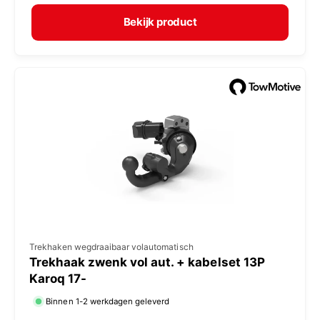
r
p
m
e
Bekijk product
a
r
l
:
e
p
r
i
j
s
V
Trekhaken wegdraaibaar volautomatisch
Trekhaak zwenk vol aut. + kabelset 13P
e
Karoq 17-
r
Binnen 1-2 werkdagen geleverd
k