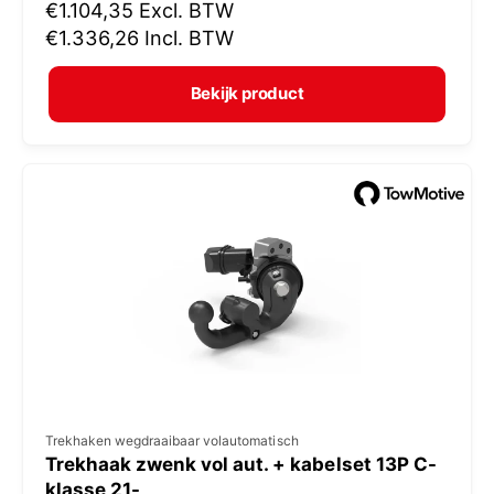
N
€1.104,35
Excl. BTW
o
o
€1.336,26
Incl. BTW
p
r
e
m
Bekijk product
r
a
:
l
e
p
r
i
j
s
V
Trekhaken wegdraaibaar volautomatisch
Trekhaak zwenk vol aut. + kabelset 13P C-
e
klasse 21-