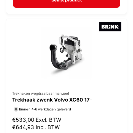
a
r
l
:
e
p
r
i
j
s
V
Trekhaken wegdraaibaar manueel
Trekhaak zwenk Volvo XC60 17-
e
r
Binnen 4-6 werkdagen geleverd
k
N
€533,00
Excl. BTW
o
o
€644,93
Incl. BTW