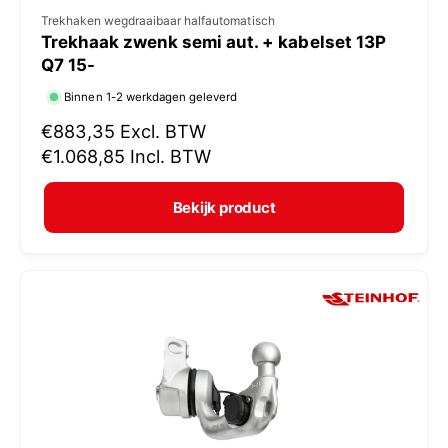
V
Trekhaken wegdraaibaar halfautomatisch
Trekhaak zwenk semi aut. + kabelset 13P
e
Q7 15-
r
Binnen 1-2 werkdagen geleverd
k
N
€883,35
Excl. BTW
o
o
€1.068,85
Incl. BTW
p
r
e
m
Bekijk product
r
a
:
l
e
p
r
i
j
s