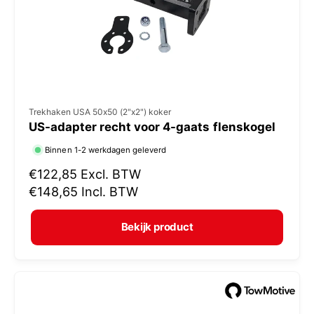
j
s
V
Trekhaken USA 50x50 (2"x2") koker
US-adapter recht voor 4-gaats flenskogel
e
r
Binnen 1-2 werkdagen geleverd
k
N
€122,85
Excl. BTW
o
o
€148,65
Incl. BTW
r
p
m
e
Bekijk product
a
r
l
:
e
p
r