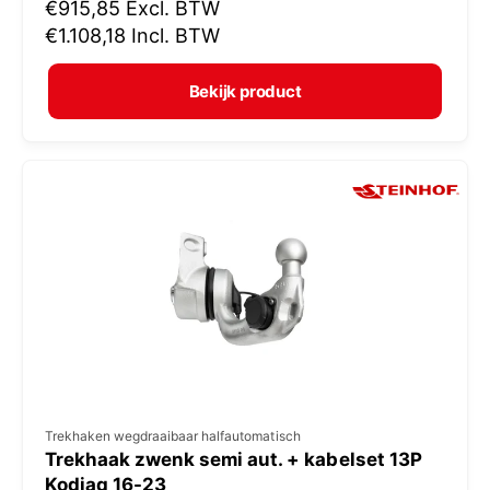
N
€915,85
Excl. BTW
o
o
€1.108,18
Incl. BTW
p
r
e
m
Bekijk product
r
a
:
l
e
p
r
i
j
s
V
Trekhaken wegdraaibaar halfautomatisch
Trekhaak zwenk semi aut. + kabelset 13P
e
Kodiaq 16-23