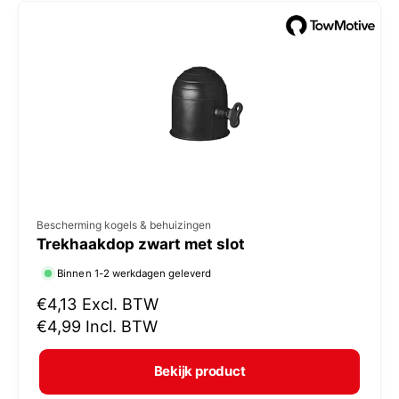
e
p
r
i
j
s
V
Bescherming kogels & behuizingen
Trekhaakdop zwart met slot
e
r
Binnen 1-2 werkdagen geleverd
k
N
€4,13
Excl. BTW
o
o
€4,99
Incl. BTW
r
p
m
e
Bekijk product
a
r