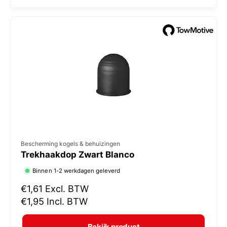
l
:
e
p
r
i
j
s
V
Bescherming kogels & behuizingen
Trekhaakdop Zwart Blanco
e
r
Binnen 1-2 werkdagen geleverd
k
N
€1,61
Excl. BTW
o
o
€1,95
Incl. BTW
r
p
m
e
Bekijk product