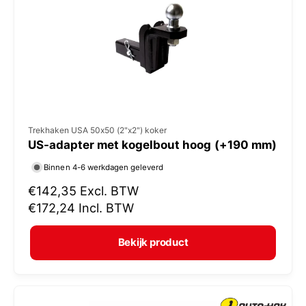
i
j
s
V
Trekhaken USA 50x50 (2"x2") koker
US-adapter met kogelbout hoog (+190 mm)
e
r
Binnen 4-6 werkdagen geleverd
k
N
€142,35
Excl. BTW
o
o
€172,24
Incl. BTW
r
p
m
e
Bekijk product
a
r
l
:
e