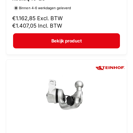
r
Binnen 4-6 werkdagen geleverd
k
N
€1.162,85
Excl. BTW
o
o
€1.407,05
Incl. BTW
p
r
e
m
Bekijk product
r
a
:
l
e
p
r
i
j
s