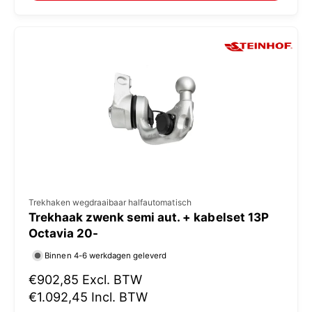
:
l
e
p
r
i
j
s
V
Trekhaken wegdraaibaar halfautomatisch
Trekhaak zwenk semi aut. + kabelset 13P
e
Octavia 20-
r
Binnen 4-6 werkdagen geleverd
k
N
€902,85
Excl. BTW
o
o
€1.092,45
Incl. BTW
p