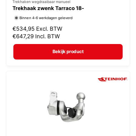
V
Trekhaken wegdraaibaar manueel
Trekhaak zwenk Tarraco 18-
e
r
Binnen 4-6 werkdagen geleverd
k
N
€534,95
Excl. BTW
o
o
€647,29
Incl. BTW
r
p
m
e
Bekijk product
a
r
l
:
e
p
r
i
j
s