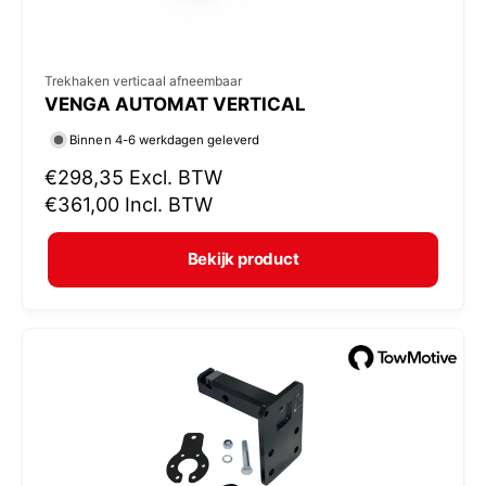
V
Trekhaken verticaal afneembaar
VENGA AUTOMAT VERTICAL
e
r
Binnen 4-6 werkdagen geleverd
k
N
€298,35
Excl. BTW
o
o
€361,00
Incl. BTW
r
p
m
e
Bekijk product
a
r
l
:
e
p
r
i
j
s