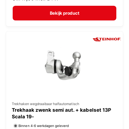
r
e
m
Bekijk product
r
a
:
l
e
p
r
i
j
s
V
Trekhaken wegdraaibaar halfautomatisch
Trekhaak zwenk semi aut. + kabelset 13P
e
Scala 19-
r
Binnen 4-6 werkdagen geleverd
k