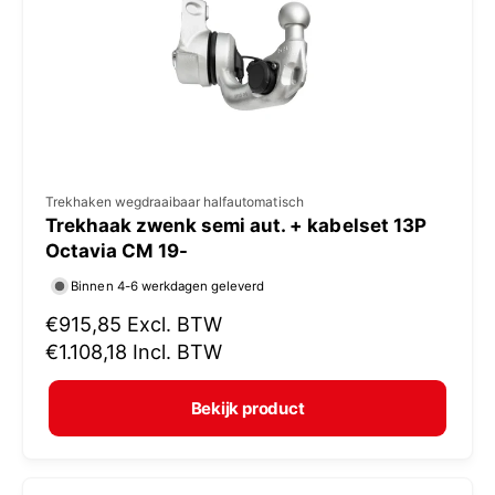
i
j
s
V
Trekhaken wegdraaibaar halfautomatisch
Trekhaak zwenk semi aut. + kabelset 13P
e
Octavia CM 19-
r
Binnen 4-6 werkdagen geleverd
k
N
€915,85
Excl. BTW
o
o
€1.108,18
Incl. BTW
p
r
e
m
Bekijk product
r
a
:
l
e