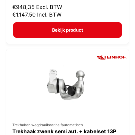
N
€948,35
Excl. BTW
o
o
€1.147,50
Incl. BTW
p
r
e
m
Bekijk product
r
a
:
l
e
p
r
i
j
s
V
Trekhaken wegdraaibaar halfautomatisch
Trekhaak zwenk semi aut. + kabelset 13P
e