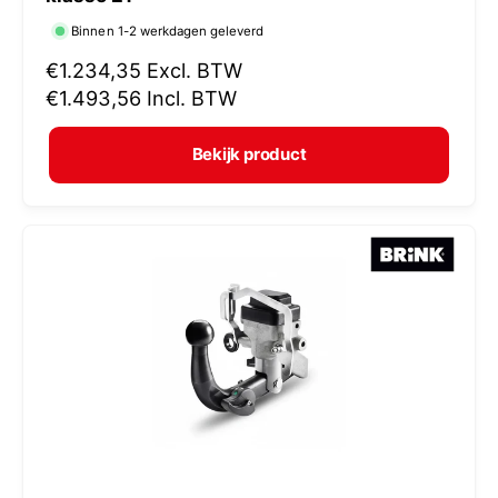
r
Binnen 1-2 werkdagen geleverd
k
N
€1.234,35
Excl. BTW
o
o
€1.493,56
Incl. BTW
p
r
e
m
Bekijk product
r
a
:
l
e
p
r
i
j
s