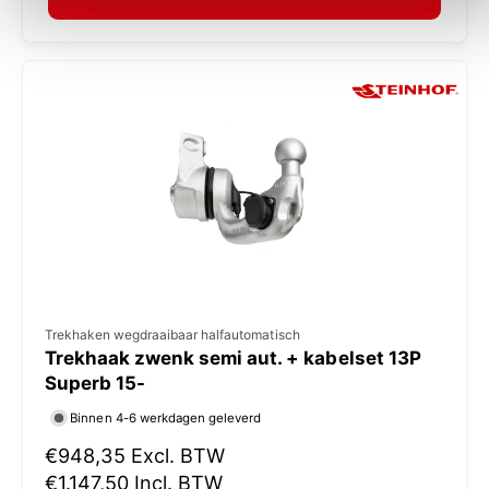
a
:
l
e
p
r
i
j
s
V
Trekhaken wegdraaibaar halfautomatisch
Trekhaak zwenk semi aut. + kabelset 13P
e
Superb 15-
r
Binnen 4-6 werkdagen geleverd
k
N
€948,35
Excl. BTW
o
o
€1.147,50
Incl. BTW
p