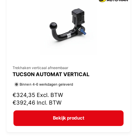
p
r
i
j
s
V
Trekhaken verticaal afneembaar
TUCSON AUTOMAT VERTICAL
e
r
Binnen 4-6 werkdagen geleverd
k
N
€324,35
Excl. BTW
o
o
€392,46
Incl. BTW
r
p
m
e
Bekijk product
a
r
l
: