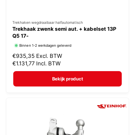
V
Trekhaken wegdraaibaar halfautomatisch
Trekhaak zwenk semi aut. + kabelset 13P
e
Q5 17-
r
Binnen 1-2 werkdagen geleverd
k
N
€935,35
Excl. BTW
o
o
€1.131,77
Incl. BTW
p
r
e
m
Bekijk product
r
a
:
l
e
p
r
i
j