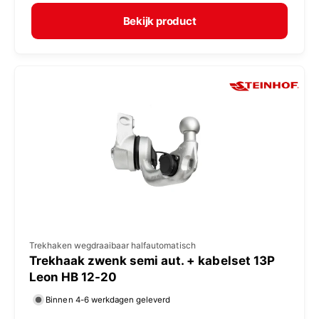
r
e
m
Bekijk product
r
a
:
l
e
p
r
i
j
s
V
Trekhaken wegdraaibaar halfautomatisch
Trekhaak zwenk semi aut. + kabelset 13P
e
Leon HB 12-20
r
Binnen 4-6 werkdagen geleverd
k