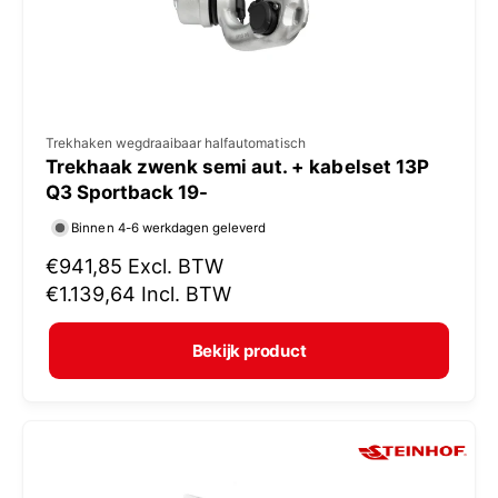
s
V
Trekhaken wegdraaibaar halfautomatisch
Trekhaak zwenk semi aut. + kabelset 13P
e
Q3 Sportback 19-
r
Binnen 4-6 werkdagen geleverd
k
N
€941,85
Excl. BTW
o
o
€1.139,64
Incl. BTW
p
r
e
m
Bekijk product
r
a
:
l
e
p
r