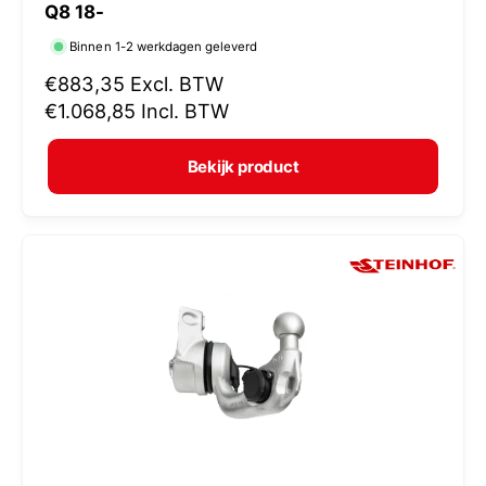
Q8 18-
r
Binnen 1-2 werkdagen geleverd
k
N
€883,35
Excl. BTW
o
o
€1.068,85
Incl. BTW
p
r
e
m
Bekijk product
r
a
:
l
e
p
r
i
j
s