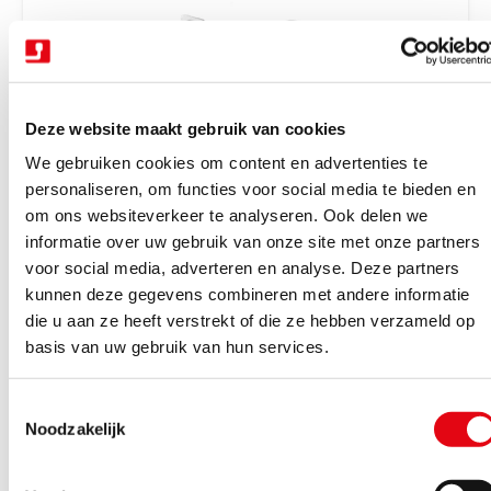
r
i
j
s
Deze website maakt gebruik van cookies
We gebruiken cookies om content en advertenties te
personaliseren, om functies voor social media te bieden en
om ons websiteverkeer te analyseren. Ook delen we
V
Trekhaken wegdraaibaar halfautomatisch
Trekhaak zwenk semi aut. + kabelset 13P
informatie over uw gebruik van onze site met onze partners
e
Tiguan 16-23
voor social media, adverteren en analyse. Deze partners
r
kunnen deze gegevens combineren met andere informatie
Binnen 4-6 werkdagen geleverd
k
die u aan ze heeft verstrekt of die ze hebben verzameld op
N
€1.162,85
Excl. BTW
o
basis van uw gebruik van hun services.
o
€1.407,05
Incl. BTW
p
r
e
T
m
Bekijk product
r
Noodzakelijk
o
a
:
e
l
s