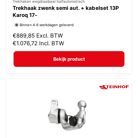
V
Trekhaken wegdraaibaar halfautomatisch
Trekhaak zwenk semi aut. + kabelset 13P
e
Karoq 17-
r
Binnen 4-6 werkdagen geleverd
k
N
€889,85
Excl. BTW
o
o
€1.076,72
Incl. BTW
p
r
e
m
Bekijk product
r
a
:
l
e
p
r
i
j
s