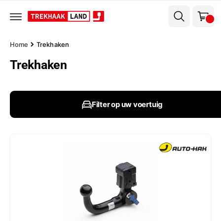
el
r
w
d
e
a
c
g
o
Home
Trekhaken
n
e
t
Trekhaken
n
e
n
t
Filter op uw voertuig