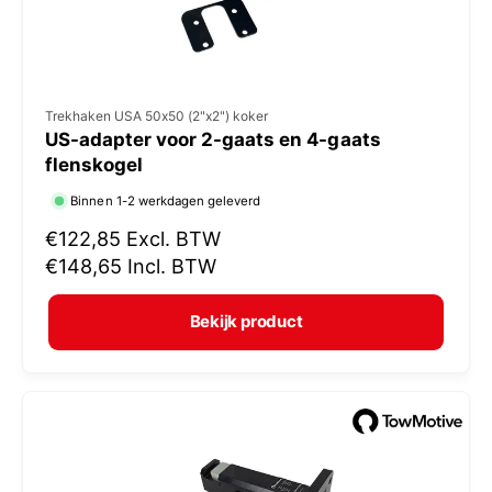
V
Trekhaken USA 50x50 (2"x2") koker
US-adapter voor 2-gaats en 4-gaats
e
flenskogel
r
Binnen 1-2 werkdagen geleverd
k
N
€122,85
Excl. BTW
o
o
€148,65
Incl. BTW
p
r
e
m
Bekijk product
r
a
:
l
e
p
r
i