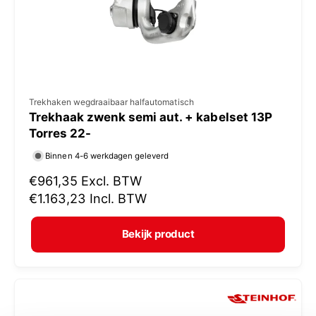
j
s
V
Trekhaken wegdraaibaar halfautomatisch
Trekhaak zwenk semi aut. + kabelset 13P
e
Torres 22-
r
Binnen 4-6 werkdagen geleverd
k
N
€961,35
Excl. BTW
o
o
€1.163,23
Incl. BTW
p
r
e
m
Bekijk product
r
a
:
l
e
p