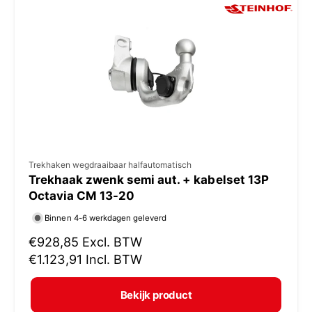
p
r
i
j
s
V
Trekhaken wegdraaibaar halfautomatisch
Trekhaak zwenk semi aut. + kabelset 13P
e
Octavia CM 13-20
r
Binnen 4-6 werkdagen geleverd
k
N
€928,85
Excl. BTW
o
o
€1.123,91
Incl. BTW
p
r
e
m
Bekijk product
r
a