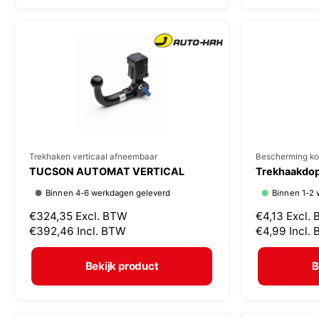
:
:
e
e
p
p
r
r
i
i
j
j
s
s
V
Trekhaken verticaal afneembaar
V
Bescherming ko
TUCSON AUTOMAT VERTICAL
Trekhaakdop
e
e
Binnen 4-6 werkdagen geleverd
Binnen 1-2 
r
r
N
€324,35
Excl. BTW
N
€4,13
Excl.
k
k
o
€392,46
Incl. BTW
o
€4,99
Incl.
o
o
r
r
p
p
m
m
Bekijk product
B
a
a
e
e
l
l
r
r
e
e
:
: