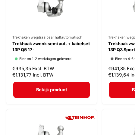
j
j
s
s
V
Trekhaken wegdraaibaar halfautomatisch
V
Trekhaken wegd
Trekhaak zwenk semi aut. + kabelset
Trekhaak zwe
e
e
13P Q5 17-
13P Q3 Spor
r
r
Binnen 1-2 werkdagen geleverd
Binnen 4-6
k
k
N
€935,35
Excl. BTW
N
€941,85
Exc
o
o
o
€1.131,77
Incl. BTW
o
€1.139,64
I
p
p
r
r
m
m
e
e
Bekijk product
B
a
a
r
r
l
l
:
:
e
e
p
p
r
r
i
i
j
j