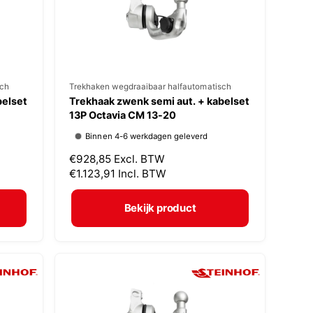
j
s
sch
V
Trekhaken wegdraaibaar halfautomatisch
belset
Trekhaak zwenk semi aut. + kabelset
e
13P Octavia CM 13-20
r
Binnen 4-6 werkdagen geleverd
k
N
€928,85
Excl. BTW
o
o
€1.123,91
Incl. BTW
p
r
m
e
Bekijk product
a
r
l
:
e
p
r
i
j