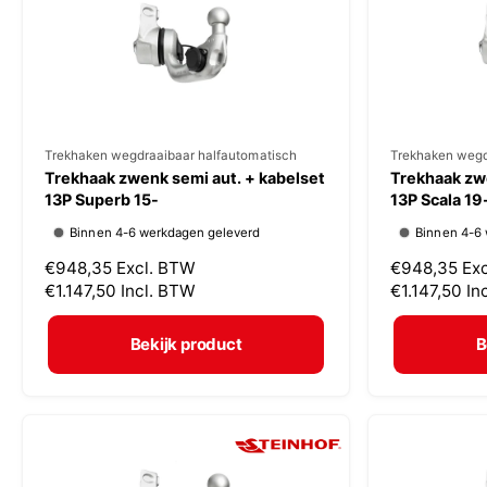
i
i
j
j
s
s
V
Trekhaken wegdraaibaar halfautomatisch
V
Trekhaken wegd
Trekhaak zwenk semi aut. + kabelset
Trekhaak zwe
e
e
13P Superb 15-
13P Scala 19
r
r
Binnen 4-6 werkdagen geleverd
Binnen 4-6
k
k
N
€948,35
Excl. BTW
N
€948,35
Ex
o
o
o
€1.147,50
Incl. BTW
o
€1.147,50
In
p
p
r
r
m
m
e
e
Bekijk product
B
a
a
r
r
l
l
:
:
e
e
p
p
r
r
i
i