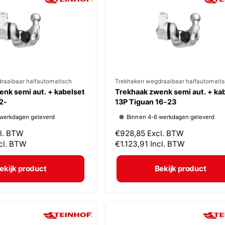
r
i
j
s
raaibaar halfautomatisch
V
Trekhaken wegdraaibaar halfautomati
nk semi aut. + kabelset
Trekhaak zwenk semi aut. + ka
e
2-
13P Tiguan 16-23
r
 werkdagen geleverd
Binnen 4-6 werkdagen geleverd
k
l. BTW
N
€928,85
Excl. BTW
o
cl. BTW
o
€1.123,91
Incl. BTW
p
r
m
e
ekijk product
Bekijk product
a
r
l
:
e
p
r