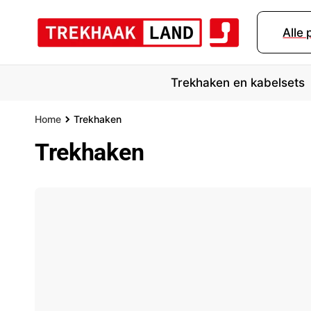
r
d
Alle
e
c
o
n
Trekhaken en kabelsets
t
e
n
Home
Trekhaken
t
Trekhaken
Merk
Bouwjaar
Mo