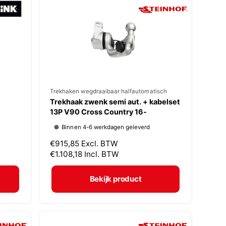
p
r
i
j
s
V
Trekhaken wegdraaibaar halfautomatisch
Trekhaak zwenk semi aut. + kabelset
e
13P V90 Cross Country 16-
r
Binnen 4-6 werkdagen geleverd
k
N
€915,85
Excl. BTW
o
o
€1.108,18
Incl. BTW
p
r
m
e
Bekijk product
a
r
l
:
e
p