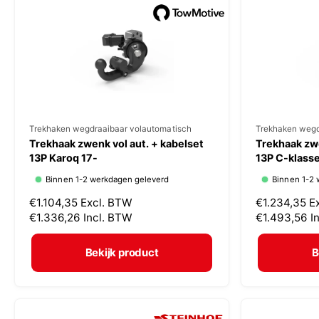
p
p
r
r
i
i
j
j
s
s
V
Trekhaken wegdraaibaar volautomatisch
V
Trekhaken wegd
Trekhaak zwenk vol aut. + kabelset
Trekhaak zwe
e
e
13P Karoq 17-
13P C-klasse
r
r
Binnen 1-2 werkdagen geleverd
Binnen 1-2 
k
k
N
€1.104,35
Excl. BTW
N
€1.234,35
E
o
o
o
€1.336,26
Incl. BTW
o
€1.493,56
I
p
p
r
r
m
m
e
e
Bekijk product
B
a
a
r
r
l
l
:
:
e
e
p
p