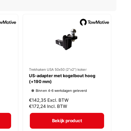
V
Trekhaken USA 50x50 (2"x2") koker
US-adapter met kogelbout hoog
e
(+190 mm)
r
Binnen 4-6 werkdagen geleverd
k
N
€142,35
Excl. BTW
o
o
€172,24
Incl. BTW
p
r
m
e
Bekijk product
a
r
l