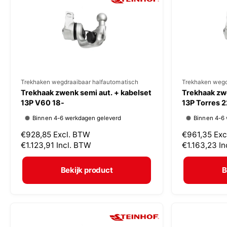
r
r
i
i
j
j
s
s
V
Trekhaken wegdraaibaar halfautomatisch
V
Trekhaken wegd
Trekhaak zwenk semi aut. + kabelset
Trekhaak zwe
e
e
13P V60 18-
13P Torres 2
r
r
Binnen 4-6 werkdagen geleverd
Binnen 4-6
k
k
N
€928,85
Excl. BTW
N
€961,35
Exc
o
o
o
€1.123,91
Incl. BTW
o
€1.163,23
In
p
p
r
r
m
m
e
e
Bekijk product
B
a
a
r
r
l
l
:
:
e
e
p
p
r
r