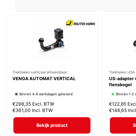
V
Trekhaken verticaal afneembaar
V
Trekhaken USA 
VENGA AUTOMAT VERTICAL
US-adapter 
e
e
flenskogel
r
r
Binnen 4-6 werkdagen geleverd
Binnen 1-2 
k
k
N
€298,35
Excl. BTW
N
€122,85
Exc
o
o
o
€361,00
Incl. BTW
o
€148,65
Inc
p
p
r
r
m
m
e
e
Bekijk product
B
a
a
r
r
l
l