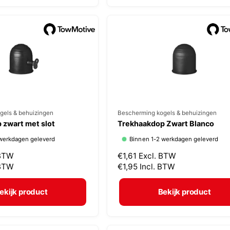
:
e
p
r
i
j
s
gels & behuizingen
V
Bescherming kogels & behuizingen
 zwart met slot
Trekhaakdop Zwart Blanco
e
werkdagen geleverd
Binnen 1-2 werkdagen geleverd
r
 BTW
N
€1,61
Excl. BTW
k
 BTW
o
€1,95
Incl. BTW
o
r
p
m
ekijk product
Bekijk product
a
e
l
r
e
: