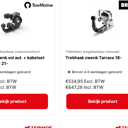
p
r
i
j
s
raaibaar volautomatisch
V
Trekhaken wegdraaibaar manueel
nk vol aut. + kabelset
Trekhaak zwenk Tarraco 18-
e
 21-
r
werkdagen geleverd
Binnen 4-6 werkdagen geleverd
k
xcl. BTW
N
€534,95
Excl. BTW
o
ncl. BTW
o
€647,29
Incl. BTW
p
r
m
e
ekijk product
Bekijk product
a
r
l
:
e
p