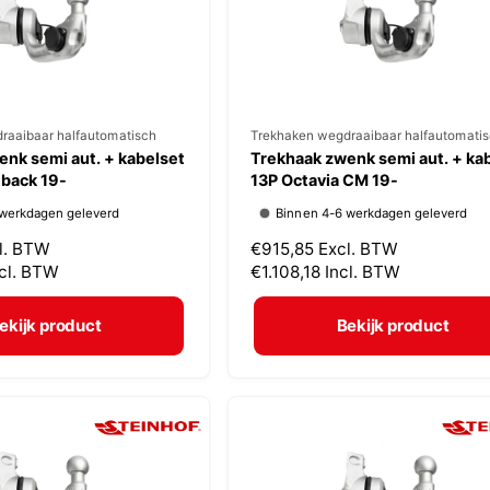
j
s
raaibaar halfautomatisch
V
Trekhaken wegdraaibaar halfautomati
nk semi aut. + kabelset
Trekhaak zwenk semi aut. + ka
e
tback 19-
13P Octavia CM 19-
r
 werkdagen geleverd
Binnen 4-6 werkdagen geleverd
k
l. BTW
N
€915,85
Excl. BTW
o
ncl. BTW
o
€1.108,18
Incl. BTW
p
r
m
e
ekijk product
Bekijk product
a
r
l
:
e
p
r
i
j