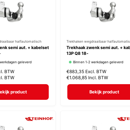
i
j
s
raaibaar halfautomatisch
V
Trekhaken wegdraaibaar halfautomati
nk semi aut. + kabelset
Trekhaak zwenk semi aut. + ka
e
-
13P Q8 18-
r
 werkdagen geleverd
Binnen 1-2 werkdagen geleverd
k
cl. BTW
N
€883,35
Excl. BTW
o
cl. BTW
o
€1.068,85
Incl. BTW
p
r
m
e
ekijk product
Bekijk product
a
r
l
:
e
p
r
i