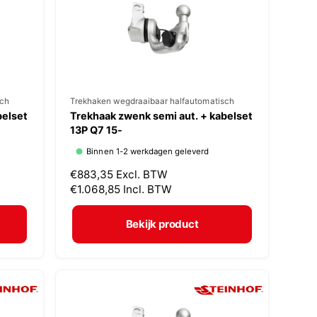
i
j
s
sch
V
Trekhaken wegdraaibaar halfautomatisch
belset
Trekhaak zwenk semi aut. + kabelset
e
13P Q7 15-
r
Binnen 1-2 werkdagen geleverd
k
N
€883,35
Excl. BTW
o
o
€1.068,85
Incl. BTW
p
r
m
e
Bekijk product
a
r
l
:
e
p
r
i