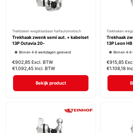
s
s
V
Trekhaken wegdraaibaar halfautomatisch
V
Trekhaken wegd
Trekhaak zwenk semi aut. + kabelset
Trekhaak zwe
e
e
13P Octavia 20-
13P Leon HB
r
r
Binnen 4-6 werkdagen geleverd
Binnen 4-6
k
k
N
€902,85
Excl. BTW
N
€915,85
Exc
o
o
o
€1.092,45
Incl. BTW
o
€1.108,18
In
p
p
r
r
m
m
e
e
Bekijk product
B
a
a
r
r
l
l
:
:
e
e
p
p
r
r
i
i
j
j
s
s