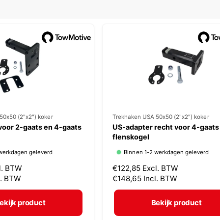
l
50x50 (2"x2") koker
V
Trekhaken USA 50x50 (2"x2") koker
voor 2-gaats en 4-gaats
US-adapter recht voor 4-gaats
e
flenskogel
r
werkdagen geleverd
Binnen 1-2 werkdagen geleverd
k
l. BTW
N
€122,85
Excl. BTW
o
l. BTW
o
€148,65
Incl. BTW
p
r
m
e
ekijk product
Bekijk product
a
r
l