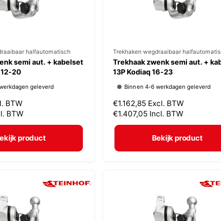
s
raaibaar halfautomatisch
V
Trekhaken wegdraaibaar halfautomati
nk semi aut. + kabelset
Trekhaak zwenk semi aut. + ka
e
 12-20
13P Kodiaq 16-23
r
 werkdagen geleverd
Binnen 4-6 werkdagen geleverd
k
l. BTW
N
€1.162,85
Excl. BTW
o
cl. BTW
o
€1.407,05
Incl. BTW
p
r
m
e
ekijk product
Bekijk product
a
r
l
:
e
p
r
i
j
s