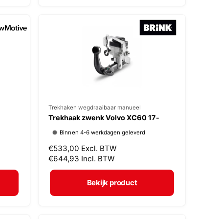
:
e
p
r
i
j
s
V
Trekhaken wegdraaibaar manueel
Trekhaak zwenk Volvo XC60 17-
e
Binnen 4-6 werkdagen geleverd
r
N
€533,00
Excl. BTW
k
o
€644,93
Incl. BTW
o
r
p
m
Bekijk product
a
e
l
r
e
: