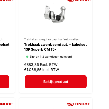
r
i
j
s
sch
V
Trekhaken wegdraaibaar halfautomatisch
belset
Trekhaak zwenk semi aut. + kabelset
e
13P Superb CM 15-
r
Binnen 1-2 werkdagen geleverd
k
N
€883,35
Excl. BTW
o
o
€1.068,85
Incl. BTW
p
r
m
e
Bekijk product
a
r
l
:
e
p
r