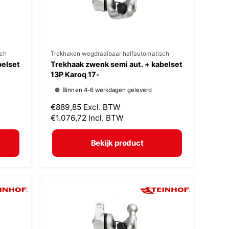
s
sch
V
Trekhaken wegdraaibaar halfautomatisch
belset
Trekhaak zwenk semi aut. + kabelset
e
13P Karoq 17-
r
Binnen 4-6 werkdagen geleverd
k
N
€889,85
Excl. BTW
o
o
€1.076,72
Incl. BTW
p
r
m
e
Bekijk product
a
r
l
:
e
p
r
i
j
s