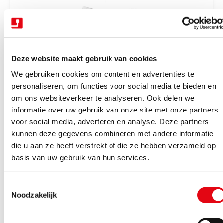
r
i
j
s
Deze website maakt gebruik van cookies
We gebruiken cookies om content en advertenties te
personaliseren, om functies voor social media te bieden en
om ons websiteverkeer te analyseren. Ook delen we
V
Trekhaken wegdraaibaar halfautomatisch
Trekhaak zwenk semi aut. + kabelset 13P
informatie over uw gebruik van onze site met onze partners
e
Tiguan 16-23
voor social media, adverteren en analyse. Deze partners
r
kunnen deze gegevens combineren met andere informatie
Binnen 4-6 werkdagen geleverd
k
die u aan ze heeft verstrekt of die ze hebben verzameld op
N
€1.162,85
Excl. BTW
o
basis van uw gebruik van hun services.
o
€1.407,05
Incl. BTW
p
r
e
T
m
Bekijk product
r
Noodzakelijk
o
a
:
e
l
s