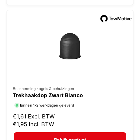
l
:
e
p
r
i
j
s
V
Bescherming kogels & behuizingen
Trekhaakdop Zwart Blanco
e
r
Binnen 1-2 werkdagen geleverd
k
N
€1,61
Excl. BTW
o
o
€1,95
Incl. BTW
r
p
m
e
Bekijk product