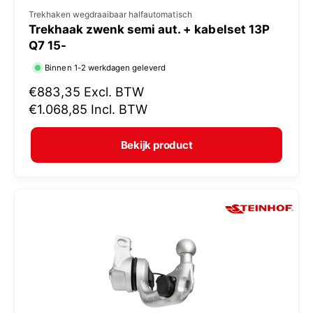
V
Trekhaken wegdraaibaar halfautomatisch
Trekhaak zwenk semi aut. + kabelset 13P
e
Q7 15-
r
Binnen 1-2 werkdagen geleverd
k
N
€883,35
Excl. BTW
o
o
€1.068,85
Incl. BTW
p
r
e
m
Bekijk product
r
a
:
l
e
p
r
i
j
s