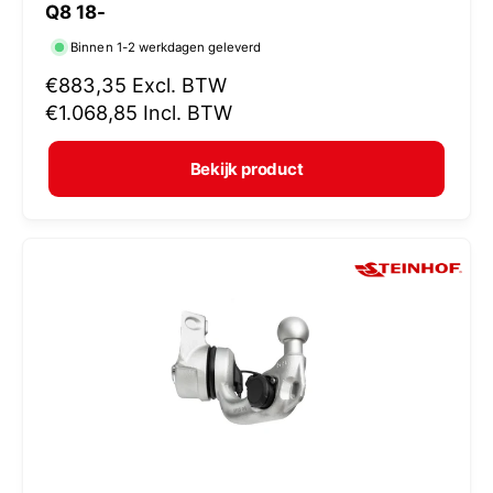
Q8 18-
r
Binnen 1-2 werkdagen geleverd
k
N
€883,35
Excl. BTW
o
o
€1.068,85
Incl. BTW
p
r
e
m
Bekijk product
r
a
:
l
e
p
r
i
j
s