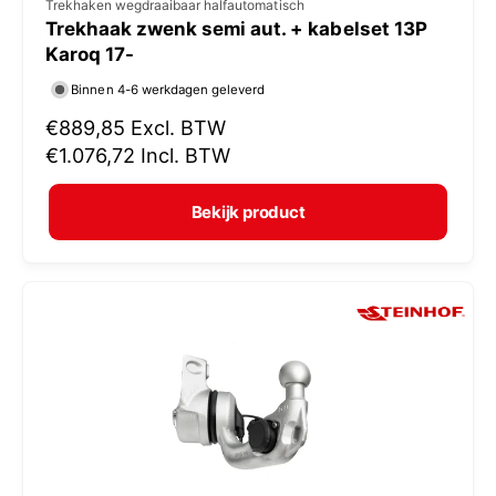
V
Trekhaken wegdraaibaar halfautomatisch
Trekhaak zwenk semi aut. + kabelset 13P
e
Karoq 17-
r
Binnen 4-6 werkdagen geleverd
k
N
€889,85
Excl. BTW
o
o
€1.076,72
Incl. BTW
p
r
e
m
Bekijk product
r
a
:
l
e
p
r
i
j
s