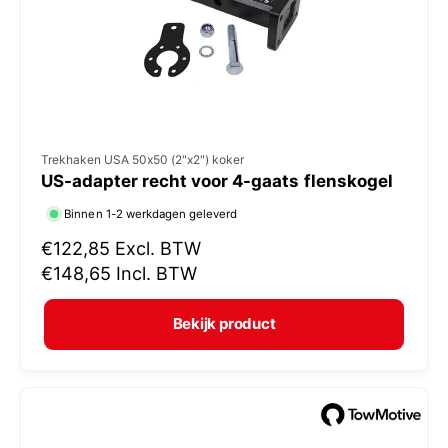
j
s
V
Trekhaken USA 50x50 (2"x2") koker
US-adapter recht voor 4-gaats flenskogel
e
r
Binnen 1-2 werkdagen geleverd
k
N
€122,85
Excl. BTW
o
o
€148,65
Incl. BTW
r
p
m
e
Bekijk product
a
r
l
:
e
p
r