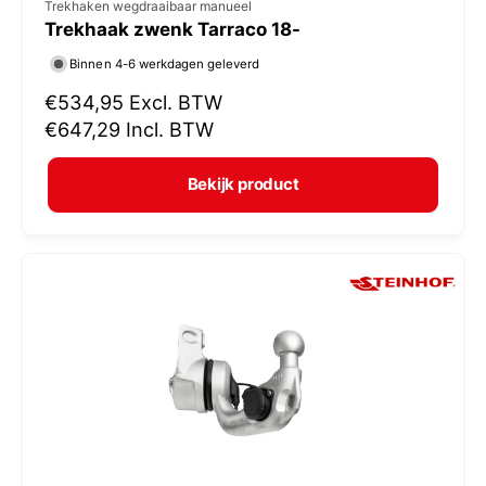
V
Trekhaken wegdraaibaar manueel
Trekhaak zwenk Tarraco 18-
e
r
Binnen 4-6 werkdagen geleverd
k
N
€534,95
Excl. BTW
o
o
€647,29
Incl. BTW
r
p
m
e
Bekijk product
a
r
l
:
e
p
r
i
j
s