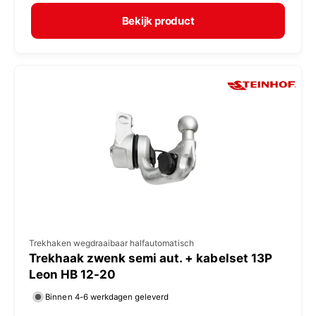
r
e
m
Bekijk product
r
a
:
l
e
p
r
i
j
s
V
Trekhaken wegdraaibaar halfautomatisch
Trekhaak zwenk semi aut. + kabelset 13P
e
Leon HB 12-20
r
Binnen 4-6 werkdagen geleverd
k