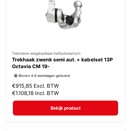
i
j
s
V
Trekhaken wegdraaibaar halfautomatisch
Trekhaak zwenk semi aut. + kabelset 13P
e
Octavia CM 19-
r
Binnen 4-6 werkdagen geleverd
k
N
€915,85
Excl. BTW
o
o
€1.108,18
Incl. BTW
p
r
e
m
Bekijk product
r
a
:
l
e