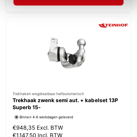
a
:
l
e
p
r
i
j
s
V
Trekhaken wegdraaibaar halfautomatisch
Trekhaak zwenk semi aut. + kabelset 13P
e
Superb 15-
r
Binnen 4-6 werkdagen geleverd
k
N
€948,35
Excl. BTW
o
o
€1.147,50
Incl. BTW
p