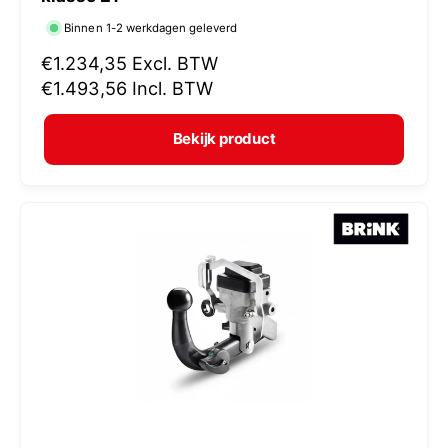
r
Binnen 1-2 werkdagen geleverd
k
N
€1.234,35
Excl. BTW
o
o
€1.493,56
Incl. BTW
p
r
e
m
Bekijk product
r
a
:
l
e
p
r
i
j
s