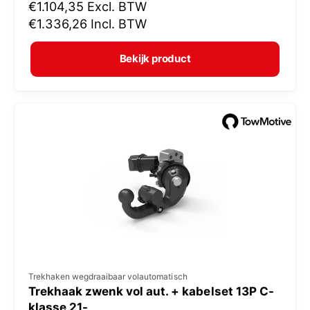
N
€1.104,35
Excl. BTW
o
o
€1.336,26
Incl. BTW
p
r
e
m
Bekijk product
r
a
:
l
e
p
r
i
j
s
V
Trekhaken wegdraaibaar volautomatisch
Trekhaak zwenk vol aut. + kabelset 13P C-
e
klasse 21-