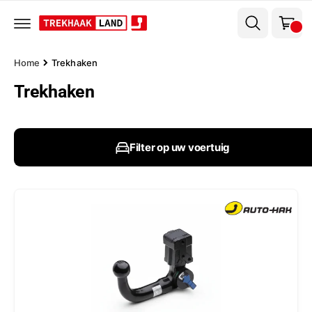
el
r
w
d
e
a
c
g
o
Home
Trekhaken
n
e
t
Trekhaken
n
e
n
t
Filter op uw voertuig