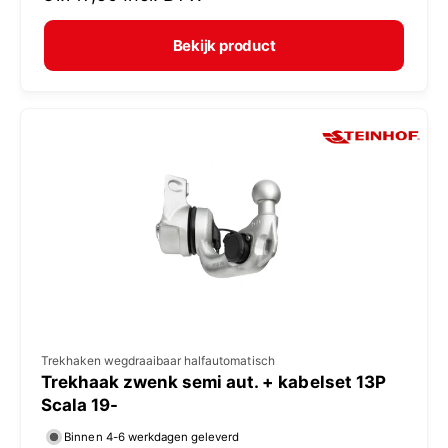
r
e
m
Bekijk product
r
a
:
l
e
p
r
i
j
s
V
Trekhaken wegdraaibaar halfautomatisch
Trekhaak zwenk semi aut. + kabelset 13P
e
Scala 19-
r
Binnen 4-6 werkdagen geleverd
k