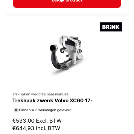
a
r
l
:
e
p
r
i
j
s
V
Trekhaken wegdraaibaar manueel
Trekhaak zwenk Volvo XC60 17-
e
r
Binnen 4-6 werkdagen geleverd
k
N
€533,00
Excl. BTW
o
o
€644,93
Incl. BTW