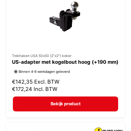
i
j
s
V
Trekhaken USA 50x50 (2"x2") koker
US-adapter met kogelbout hoog (+190 mm)
e
r
Binnen 4-6 werkdagen geleverd
k
N
€142,35
Excl. BTW
o
o
€172,24
Incl. BTW
r
p
m
e
Bekijk product
a
r
l
:
e