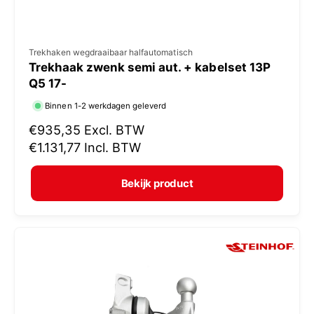
V
Trekhaken wegdraaibaar halfautomatisch
Trekhaak zwenk semi aut. + kabelset 13P
e
Q5 17-
r
Binnen 1-2 werkdagen geleverd
k
N
€935,35
Excl. BTW
o
o
€1.131,77
Incl. BTW
p
r
e
m
Bekijk product
r
a
:
l
e
p
r
i
j