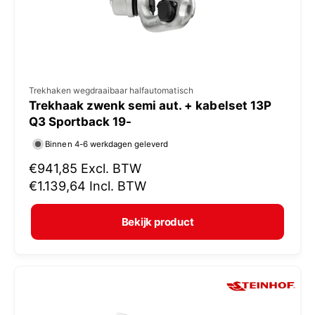
s
V
Trekhaken wegdraaibaar halfautomatisch
Trekhaak zwenk semi aut. + kabelset 13P
e
Q3 Sportback 19-
r
Binnen 4-6 werkdagen geleverd
k
N
€941,85
Excl. BTW
o
o
€1.139,64
Incl. BTW
p
r
e
m
Bekijk product
r
a
:
l
e
p
r