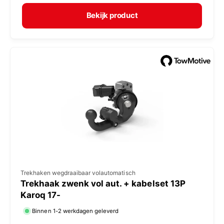
r
p
m
e
Bekijk product
a
r
l
:
e
p
r
i
j
s
V
Trekhaken wegdraaibaar volautomatisch
Trekhaak zwenk vol aut. + kabelset 13P
e
Karoq 17-
r
Binnen 1-2 werkdagen geleverd
k