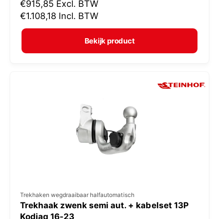
N
€915,85
Excl. BTW
o
o
€1.108,18
Incl. BTW
p
r
e
m
Bekijk product
r
a
:
l
e
p
r
i
j
s
V
Trekhaken wegdraaibaar halfautomatisch
Trekhaak zwenk semi aut. + kabelset 13P
e
Kodiaq 16-23