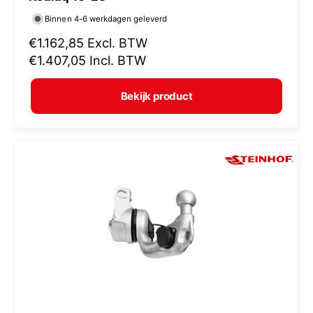
r
Binnen 4-6 werkdagen geleverd
k
N
€1.162,85
Excl. BTW
o
o
€1.407,05
Incl. BTW
p
r
e
m
Bekijk product
r
a
:
l
e
p
r
i
j
s