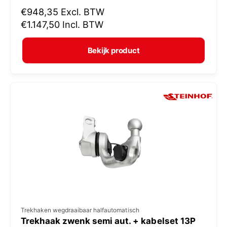
N
€948,35
Excl. BTW
o
o
€1.147,50
Incl. BTW
p
r
e
m
Bekijk product
r
a
:
l
e
p
r
i
j
s
V
Trekhaken wegdraaibaar halfautomatisch
Trekhaak zwenk semi aut. + kabelset 13P
e