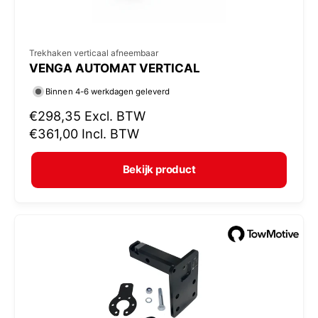
V
Trekhaken verticaal afneembaar
VENGA AUTOMAT VERTICAL
e
r
Binnen 4-6 werkdagen geleverd
k
N
€298,35
Excl. BTW
o
o
€361,00
Incl. BTW
r
p
m
e
Bekijk product
a
r
l
:
e
p
r
i
j
s