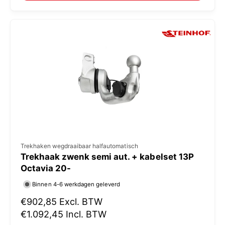
:
l
e
p
r
i
j
s
V
Trekhaken wegdraaibaar halfautomatisch
Trekhaak zwenk semi aut. + kabelset 13P
e
Octavia 20-
r
Binnen 4-6 werkdagen geleverd
k
N
€902,85
Excl. BTW
o
o
€1.092,45
Incl. BTW
p