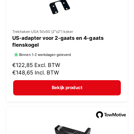
V
Trekhaken USA 50x50 (2"x2") koker
US-adapter voor 2-gaats en 4-gaats
e
flenskogel
r
Binnen 1-2 werkdagen geleverd
k
N
€122,85
Excl. BTW
o
o
€148,65
Incl. BTW
p
r
e
m
Bekijk product
r
a
:
l
e
p
r
i