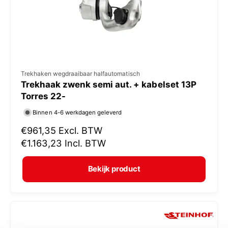
j
s
V
Trekhaken wegdraaibaar halfautomatisch
Trekhaak zwenk semi aut. + kabelset 13P
e
Torres 22-
r
Binnen 4-6 werkdagen geleverd
k
N
€961,35
Excl. BTW
o
o
€1.163,23
Incl. BTW
p
r
e
m
Bekijk product
r
a
:
l
e
p