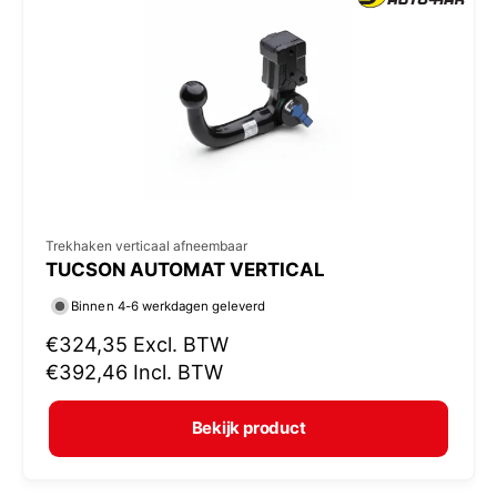
p
r
i
j
s
V
Trekhaken verticaal afneembaar
TUCSON AUTOMAT VERTICAL
e
r
Binnen 4-6 werkdagen geleverd
k
N
€324,35
Excl. BTW
o
o
€392,46
Incl. BTW
r
p
m
e
Bekijk product
a
r
l
: