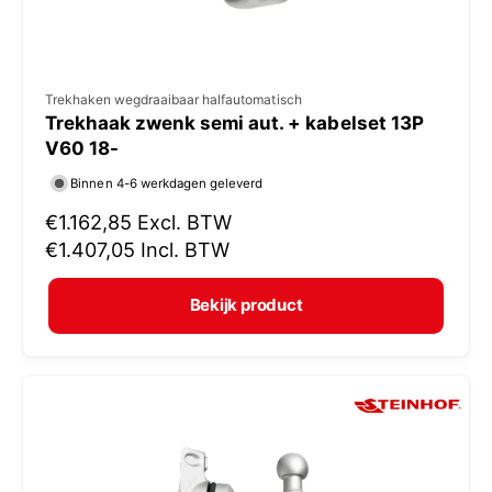
V
Trekhaken wegdraaibaar halfautomatisch
Trekhaak zwenk semi aut. + kabelset 13P
e
V60 18-
r
Binnen 4-6 werkdagen geleverd
k
N
€1.162,85
Excl. BTW
o
o
€1.407,05
Incl. BTW
p
r
e
m
Bekijk product
r
a
:
l
e
p
r
i