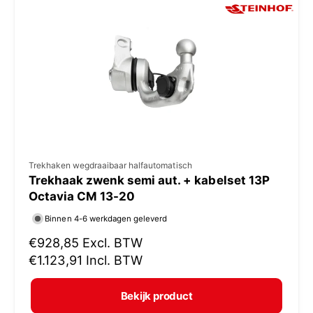
p
r
i
j
s
V
Trekhaken wegdraaibaar halfautomatisch
Trekhaak zwenk semi aut. + kabelset 13P
e
Octavia CM 13-20
r
Binnen 4-6 werkdagen geleverd
k
N
€928,85
Excl. BTW
o
o
€1.123,91
Incl. BTW
p
r
e
m
Bekijk product
r
a