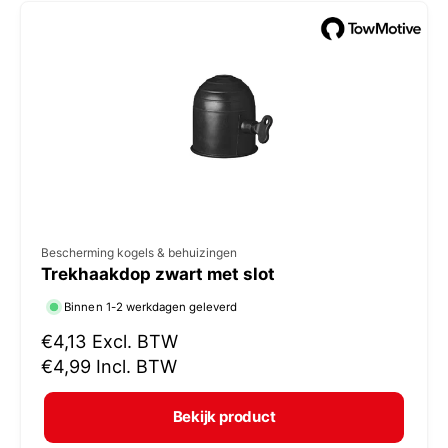
e
p
r
i
j
s
V
Bescherming kogels & behuizingen
Trekhaakdop zwart met slot
e
r
Binnen 1-2 werkdagen geleverd
k
N
€4,13
Excl. BTW
o
o
€4,99
Incl. BTW
r
p
m
e
Bekijk product
a
r