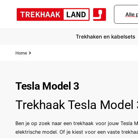
r
d
Alle
e
c
o
n
Trekhaken en kabelsets
t
e
n
Home
t
Tesla Model 3
Trekhaak Tesla Model 
Ben je op zoek naar een trekhaak voor jouw Tesla Mo
elektrische model. Of je kiest voor een vaste trekh