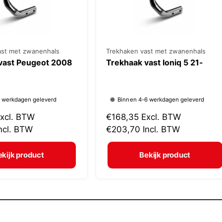
ast met zwanenhals
V
Trekhaken vast met zwanenhals
vast Peugeot 2008
Trekhaak vast Ioniq 5 21-
e
r
k
2 werkdagen geleverd
Binnen 4-6 werkdagen geleverd
o
xcl. BTW
N
€168,35
Excl. BTW
p
ncl. BTW
o
€203,70
Incl. BTW
e
r
r
m
ekijk product
Bekijk product
:
a
l
e
1
/
van
7
p
r