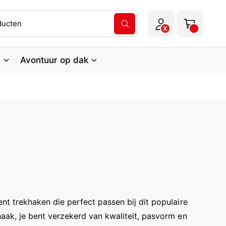
l
el
o
w
Z
X
g
o
a
e
g
k
g
n
e
n
Avontuur op dak
e
a
n
a
n
r
p
r
o
d
u
c
t
e
n
nt trekhaken die perfect passen bij dit populaire
haak, je bent verzekerd van kwaliteit, pasvorm en