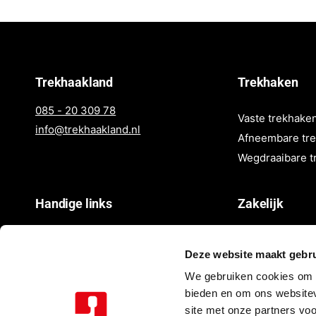
i
i
j
j
s
s
Trekhaakland
Trekhaken
085 - 20 309 78
Vaste trekhake
info@trekhaakland.nl
Afneembare tr
Wegdraaibare t
Handige links
Zakelijk
Over ons
Login
Deze website maakt gebru
Contact
Registreren
We gebruiken cookies om c
FAQ
bieden en om ons websitev
site met onze partners vo