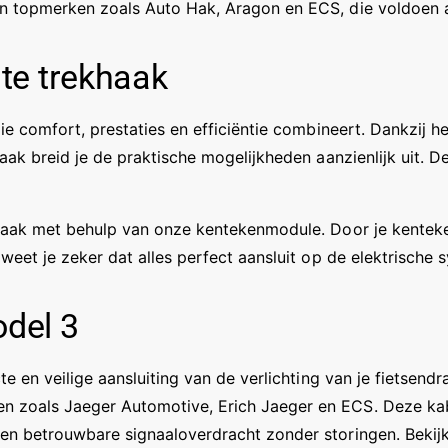
l
n topmerken zoals Auto Hak, Aragon en ECS, die voldoen a
ste trekhaak
ie comfort, prestaties en efficiëntie combineert. Dankzij h
aak breid je de praktische mogelijkheden aanzienlijk uit. De
haak met behulp van onze kentekenmodule. Door je kenteken
weet je zeker dat alles perfect aansluit op de elektrische 
odel 3
e en veilige aansluiting van de verlichting van je fietsend
 zoals Jaeger Automotive, Erich Jaeger en ECS. Deze kabel
een betrouwbare signaaloverdracht zonder storingen. Beki