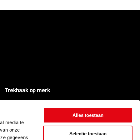
i
i
j
j
s
s
Trekhaak op merk
Audi trekhaken
BMW Trekhaken
Alles toestaan
al media te
Citroën Trekhaken
 van onze
Ford Trekhaken
Selectie toestaan
deze gegevens