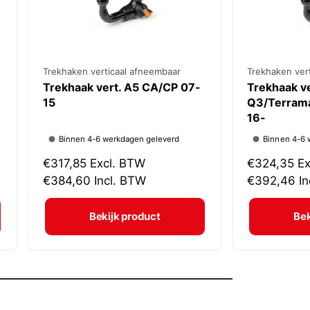
V
Trekhaken verticaal afneembaar
V
Trekhaken ver
Trekhaak vert. A5 CA/CP 07-
Trekhaak ve
e
e
15
Q3/Terrama
r
r
16-
k
k
Binnen 4-6 werkdagen geleverd
Binnen 4-6 
o
o
N
€317,85
Excl. BTW
N
€324,35
Ex
p
p
o
€384,60
Incl. BTW
o
€392,46
I
e
e
r
r
r
r
m
m
Bekijk product
Bek
:
:
a
a
l
l
e
e
p
p
r
r