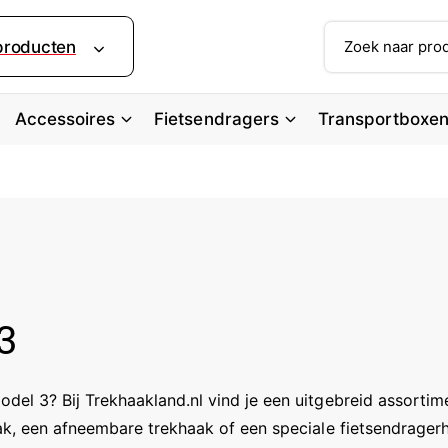
Z
 producten
o
e
k
Accessoires
Fietsendragers
Transportboxe
i
n
o
n
z
e
w
3
i
n
k
del 3? Bij Trekhaakland.nl vind je een uitgebreid assortime
e
aak, een afneembare trekhaak of een speciale fietsendrager