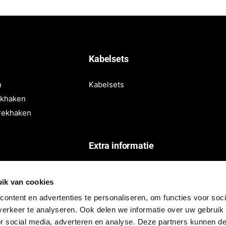
i
j
s
Kabelsets
n
Kabelsets
ekhaken
rekhaken
Extra informatie
Privacy policy
ik van cookies
Algemene voorwaarden
ontent en advertenties te personaliseren, om functies voor soci
Retourbeleid
erkeer te analyseren. Ook delen we informatie over uw gebruik
Herroeping
or social media, adverteren en analyse. Deze partners kunnen 