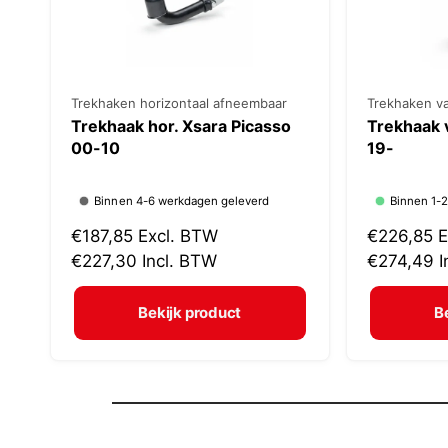
V
Trekhaken horizontaal afneembaar
V
Trekhaken v
Trekhaak hor. Xsara Picasso
Trekhaak 
e
e
00-10
19-
r
r
k
k
Binnen 4-6 werkdagen geleverd
Binnen 1-
o
o
N
€187,85
Excl. BTW
N
€226,85
E
p
p
o
€227,30
Incl. BTW
o
€274,49
I
e
e
r
r
r
r
m
m
Bekijk product
B
:
:
a
a
l
l
e
e
p
p
r
r